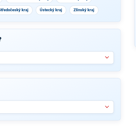
Středočeský kraj
Ústecký kraj
Zlínský kraj
?