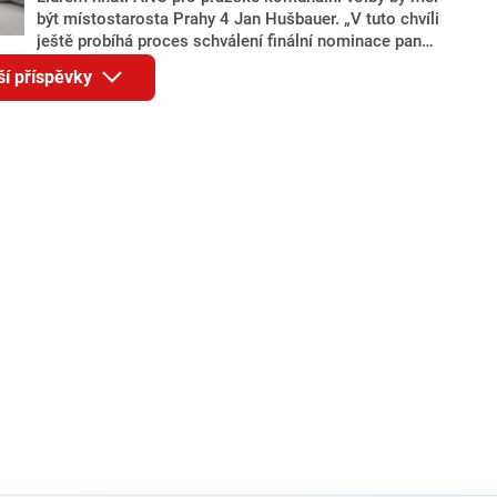
být místostarosta Prahy 4 Jan Hušbauer. „V tuto chvíli
ještě probíhá proces schválení finální nominace pana
Jana Hušbauera Výborem hnutí ANO,“ uvedl pro
ší příspěvky
redakci místopředseda pražského ANO Martin
Benkovič. O Hušbauerovi se spekulovalo jako o
náhradníkovi v čele pražské kandidátky poté, co
rezignoval po sérii nejasností v majetkových
přiznáních a pořizování bytů Ondřej Prokop. Zároveň
ale stále není jasné, kdo bude za ANO kandidovat ve
dvou ze tří pražských obvodů do horní komory
parlamentu. ANO má v Praze dlouhodobě horší
výsledky než ve zbytku republiky.