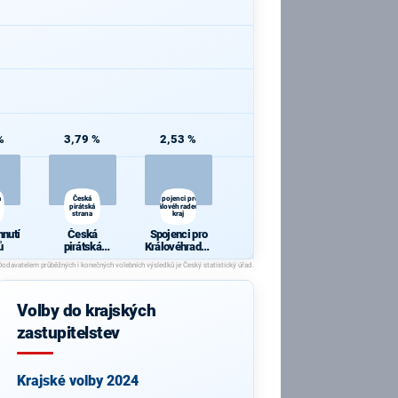
%
3,79 %
2,53 %
a
Česká
Spojenci pro
pirátská
Královéhradecký
strana
kraj
hnutí
Česká
Spojenci pro
ů
pirátská
Královéhradec
strana
ký kraj
Volby do krajských
zastupitelstev
Krajské volby 2024