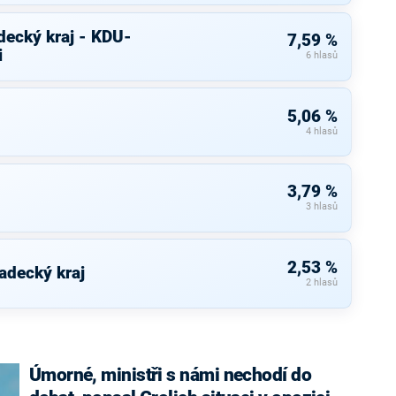
decký kraj - KDU-
7,59 %
i
6 hlasů
5,06 %
4 hlasů
3,79 %
3 hlasů
2,53 %
adecký kraj
2 hlasů
Úmorné, ministři s námi nechodí do