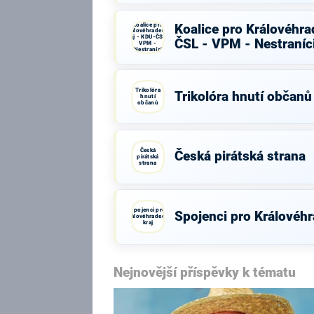
Koalice pro
Koalice pro Královéhra
Královéhradecký
kraj - KDU-ČSL -
ČSL - VPM - Nestraníc
VPM -
Nestraníci
Trikolóra
Trikolóra hnutí občanů
hnutí
občanů
Česká
Česká pirátská strana
pirátská
strana
Spojenci pro
Spojenci pro Královéhr
Královéhradecký
kraj
Nejnovější příspěvky k tématu