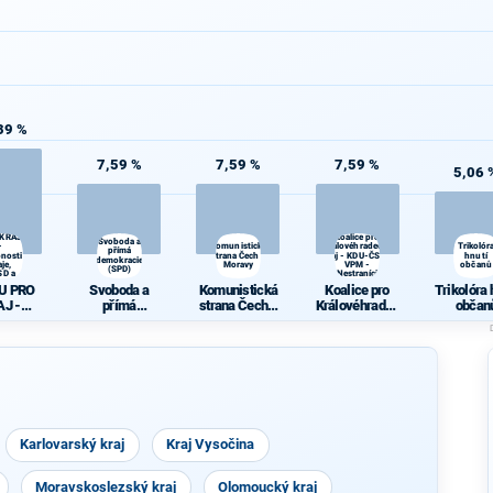
39 %
7,59 %
7,59 %
7,59 %
5,06 
OLU
 KRAJ
Koalice pro
Svoboda a
-
Komunistická
Královéhradecký
Trikolór
přímá
nosti
strana Čech a
kraj - KDU-ČSL -
hnutí
demokracie
aje,
Moravy
VPM -
občanů
(SPD)
SD a
Nestraníci
lení
U PRO
Svoboda a
Komunistická
Koalice pro
Trikolóra 
AJ -
přímá
strana Čech a
Královéhradec
občan
nosti
demokracie
Moravy
ký kraj - KDU-
 ČSSD a
(SPD)
ČSL - VPM -
lení
Nestraníci
Karlovarský kraj
Kraj Vysočina
Moravskoslezský kraj
Olomoucký kraj