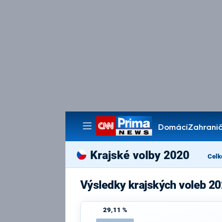
Domácí
Zahranič
Pořady
Krajské volby 2020
Celk
Výsledky krajských voleb 20
29,11 %