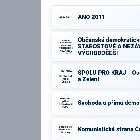
ANO 2011
ANO 2011
Občanská demokratická
Občanská
demokratická
STAROSTOVÉ A NEZÁV
strana +
STAROSTOVÉ
A NEZÁVISLÍ a
VÝCHODOČEŠI
VÝCHODOČEŠI
SPOLU
PRO KRAJ
SPOLU PRO KRAJ - Oso
-
Osobnosti
a Zelení
kraje,
ČSSD a
Zelení
Svoboda a
Svoboda a přímá demo
přímá
demokracie
(SPD)
Komunistická
Komunistická strana Č
strana Čech a
Moravy