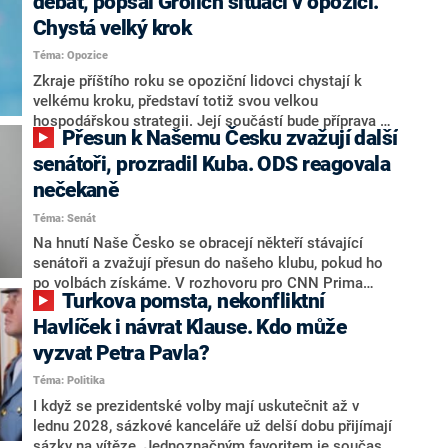
debat, popsal Grolich situaci v opozici.
Chystá velký krok
Téma: Opozice
Zkraje příštího roku se opoziční lidovci chystají k
velkému kroku, představí totiž svou velkou
hospodářskou strategii. Její součástí bude příprava na
Přesun k Našemu Česku zvažují další
stárnutí populace, řekl ve středu na setkání s novináři
nový předseda lidovců Jan Grolich. Ten zároveň v
senátoři, prozradil Kuba. ODS reagovala
senátních volbách kandiduje ve Vyškově. Popsal i
nečekaně
aktivitu opozice, o níž vládní strany nebo političtí
Téma: Senát
komentátoři mluví jako o slabé a v defenzivě. „Je to
úmorná práce upozorňovat na chyby vlády. Ministři s
Na hnutí Naše Česko se obracejí někteří stávající
námi navíc nechodí do debat. Chceme ale ukazovat
senátoři a zvažují přesun do našeho klubu, pokud ho
svoje témata,“ odpověděl Grolich na dotaz CNN Prima
po volbách získáme. V rozhovoru pro CNN Prima
Turkova pomsta, nekonfliktní
NEWS.
NEWS to řekl zakladatel hnutí a jihočeský hejtman
Martin Kuba. Konkrétní nebyl, ale získat by takto mohl
Havlíček i návrat Klause. Kdo může
například senátora Zdeňka Hrabu, který je dnes
vyzvat Petra Pavla?
součástí klubu ODS a TOP 09. Hraba to na dotaz
Téma: Politika
redakce nevyloučil. Předseda klubu senátorů ODS
Zdeněk Nytra redakci řekl, že počítá s odchodem
I když se prezidentské volby mají uskutečnit až v
některých senátorů z klubu a že Naše Česko není
lednu 2028, sázkové kanceláře už delší dobu přijímají
nepřítel, ale soupeř.
sázky na vítěze. Jednoznačným favoritem je současná