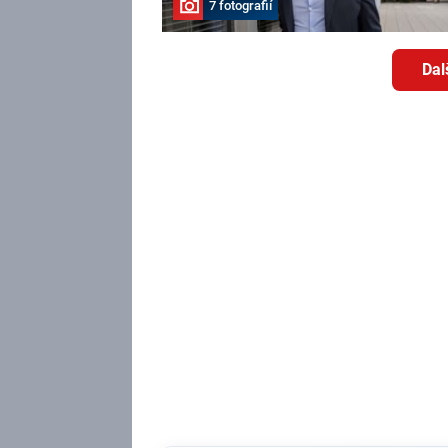
7 fotografií
Dal