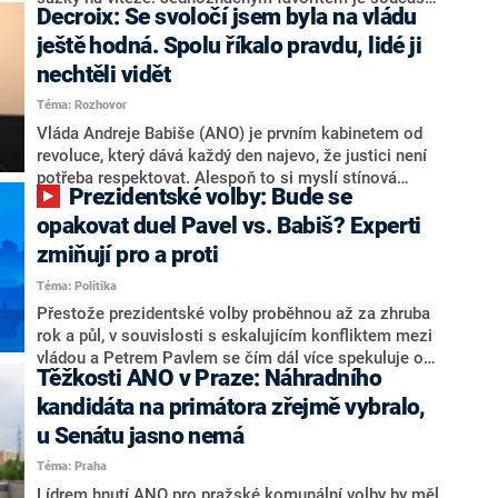
Decroix: Se svoločí jsem byla na vládu
hlava státu Petr Pavel. Daleko za ním pak bookmakeři
zmiňují dva výrazné politiky ANO, tedy premiéra
ještě hodná. Spolu říkalo pravdu, lidé ji
Andreje Babiše a ministra průmyslu Karla Havlíčka.
nechtěli vidět
Oblíbeným tipem samotných sázkařů je poslanec za
Téma: Rozhovor
Motoristy Filip Turek. Politolog Jan Kubáček nicméně
o případné kandidatuře kohokoliv ze zmíněné trojice
Vláda Andreje Babiše (ANO) je prvním kabinetem od
značně pochybuje. Podle něj současná koalice dosud
revoluce, který dává každý den najevo, že justici není
nemá osobu, která by Pavlovi mohla konkurovat.
potřeba respektovat. Alespoň to si myslí stínová
Prezidentské volby: Bude se
ministryně spravedlnosti ODS Eva Decroix. V
rozhovoru pro CNN Prima NEWS si nebrala servítky
opakovat duel Pavel vs. Babiš? Experti
ohledně politického výkonu svého nástupce Jeronýma
zmiňují pro a proti
Tejce (za ANO) či vládní zmocněnkyně pro lidská
Téma: Politika
práva Taťány Malé (ANO). Označením „svoloč“ na
adresu vlády prý byla ještě hodná. Decroix se také
Přestože prezidentské volby proběhnou až za zhruba
vrátila k volební porážce koalice Spolu či promluvila o
rok a půl, v souvislosti s eskalujícím konfliktem mezi
hnutí Naše Česko Martina Kuby.
vládou a Petrem Pavlem se čím dál více spekuluje o
Těžkosti ANO v Praze: Náhradního
tom, koho by do bitvy o Hrad mohla vyslat současná
koalice. Někteří političtí komentátoři znovu vytahují
kandidáta na primátora zřejmě vybralo,
jméno premiéra Andreje Babiše (ANO). Jak moc je
u Senátu jasno nemá
pravděpodobné, že se v prezidentských volbách 2028
Téma: Praha
bude znovu opakovat souboj z roku 2023?
Lídrem hnutí ANO pro pražské komunální volby by měl