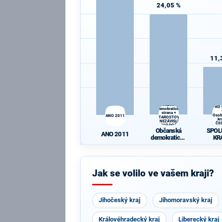
24,05 %
11,
SP
Občanská
PRO
demokratická
strana +
Osob
ANO 2011
STAROSTOVÉ
kr
A NEZÁVISLÍ a
ČS
VÝCHODOČEŠI
Ze
Občanská
SPOL
ANO 2011
demokratická
KR
strana +
Osob
STAROSTOVÉ
kraje,
A NEZÁVISLÍ
Ze
a
Jak se volilo ve vašem kraji?
VÝCHODOČE
ŠI
Jihočeský kraj
Jihomoravský kraj
Královéhradecký kraj
Liberecký kraj