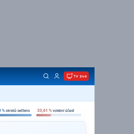
TV živě
0
%
33,61
%
okrsků sečteno
volební účast