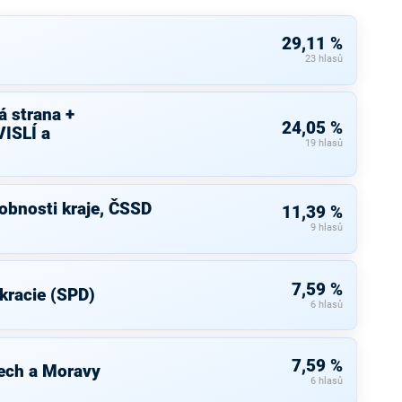
29,11 %
23 hlasů
 strana +
24,05 %
ISLÍ a
19 hlasů
bnosti kraje, ČSSD
11,39 %
9 hlasů
7,59 %
kracie (SPD)
6 hlasů
7,59 %
ech a Moravy
6 hlasů