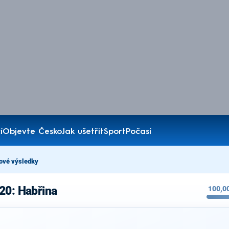
í
Objevte Česko
Jak ušetřit
Sport
Počasí
ové výsledky
20: Habřina
100,0