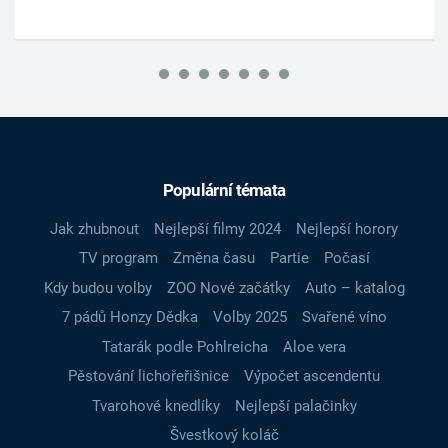
Populární témata
Jak zhubnout
Nejlepší filmy 2024
Nejlepší horory
TV program
Změna času
Partie
Počasí
Kdy budou volby
ZOO Nové začátky
Auto – katalog
7 pádů Honzy Dědka
Volby 2025
Svařené víno
Tatarák podle Pohlreicha
Aloe vera
Pěstování lichořeřišnice
Výpočet ascendentu
Tvarohové knedlíky
Nejlepší palačinky
Švestkový koláč