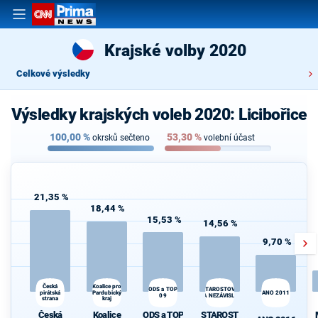
Krajské volby 2020
Celkové výsledky
Výsledky krajských voleb 2020: Licibořice
100,00
%
53,30
%
okrsků sečteno
volební účast
21,35 %
18,44 %
15,53 %
14,56 %
9,70 %
Koalice pro
Česká
ODS a TOP
STAROSTOVÉ
pirátská
Pardubický
ANO 2011
09
A NEZÁVISLÍ
strana
kraj
Česká
Koalice
ODS a TOP
STAROST