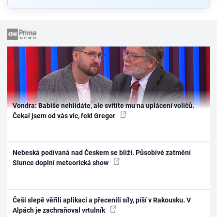
Vondra: Babiše nehlídáte, ale svítíte mu na uplácení voličů.
Čekal jsem od vás víc, řekl Gregor
Nebeská podívaná nad Českem se blíží. Působivé zatmění
Slunce doplní meteorická show
Češi slepě věřili aplikaci a přecenili síly, píší v Rakousku. V
Alpách je zachraňoval vrtulník