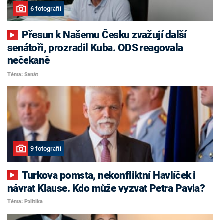
6 fotografií
Přesun k Našemu Česku zvažují další
senátoři, prozradil Kuba. ODS reagovala
nečekaně
Téma: Senát
9 fotografií
Turkova pomsta, nekonfliktní Havlíček i
návrat Klause. Kdo může vyzvat Petra Pavla?
Téma: Politika