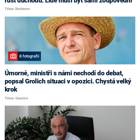
růst důchodů. Lidé musí být sami zodpovědní
Téma: Rozhovor
8 fotografií
Úmorné, ministři s námi nechodí do debat,
popsal Grolich situaci v opozici. Chystá velký
krok
Téma: Opozice