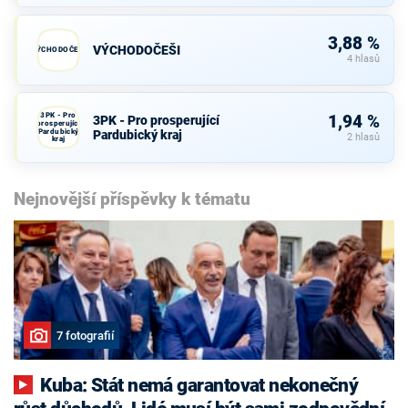
3,88 %
VÝCHODOČEŠI
VÝCHODOČEŠI
4 hlasů
3PK - Pro
1,94 %
3PK - Pro prosperující
prosperující
Pardubický
Pardubický kraj
2 hlasů
kraj
Nejnovější příspěvky k tématu
7 fotografií
Kuba: Stát nemá garantovat nekonečný