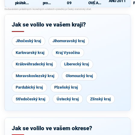
ANO 2011
pirátská
pro
09
OVÉ A
P
strana
Pardubick
NEZÁVISL
ý kraj
Í
Jak se volilo ve vašem kraji?
Jihočeský kraj
Jihomoravský kraj
Karlovarský kraj
Kraj Vysočina
Královéhradecký kraj
Liberecký kraj
Moravskoslezský kraj
Olomoucký kraj
Pardubický kraj
Plzeňský kraj
Středočeský kraj
Ústecký kraj
Zlínský kraj
Jak se volilo ve vašem okrese?