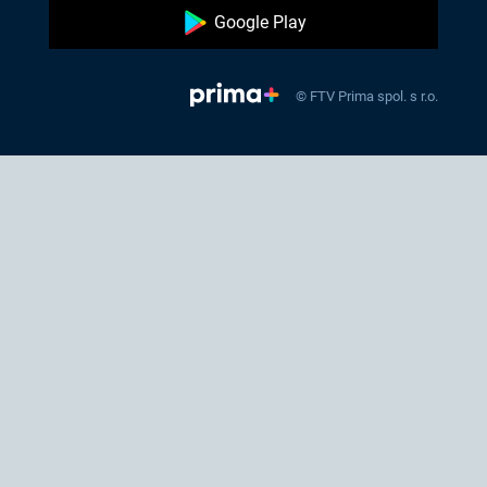
Google Play
© FTV Prima spol. s r.o.