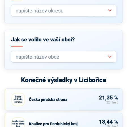
Jak se volilo ve vaší obci?
Konečné výsledky v Licibořice
21,35 %
Česká
Česká pirátská strana
pirátská
strana
22 hlasů
18,44 %
Koalice pro
Koalice pro Pardubický kraj
Pardubický
kraj
19 hlasů