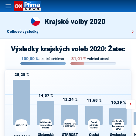
Krajské volby 2020
Celkové výsledky
Výsledky krajských voleb 2020: Žatec
100,00
%
31,01
%
okrsků sečteno
volební účast
28,25 %
14,57 %
12,24 %
11,68 %
10,29 %
Svoboda a
Občanská
Česká
K
STAROSTOVÉ
přímá
demokratická
pirátská
s
ANO 2011
A NEZÁVISLÍ
demokracie
strana
strana
(SPD)
Občanská
STAROST
Česká
Svoboda a
K