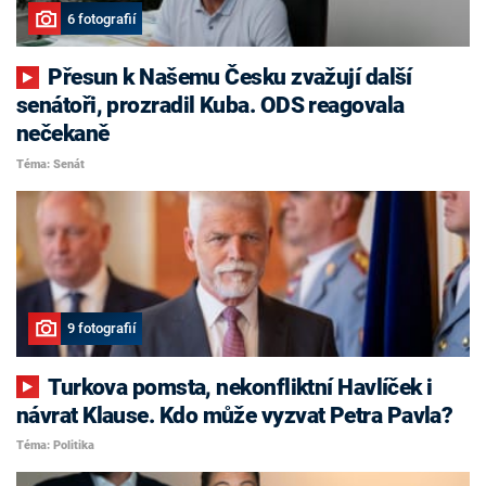
6 fotografií
Přesun k Našemu Česku zvažují další
senátoři, prozradil Kuba. ODS reagovala
nečekaně
Téma: Senát
9 fotografií
Turkova pomsta, nekonfliktní Havlíček i
návrat Klause. Kdo může vyzvat Petra Pavla?
Téma: Politika