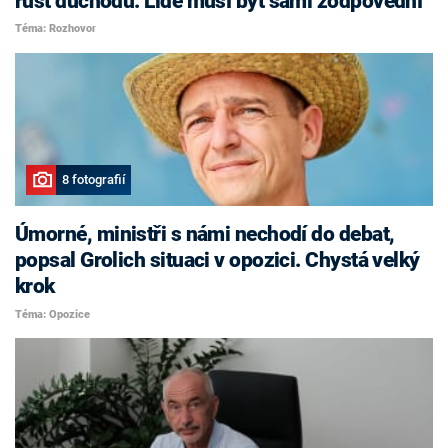
růst důchodů. Lidé musí být sami zodpovědní
Téma: Rozhovor
8 fotografií
Úmorné, ministři s námi nechodí do debat,
popsal Grolich situaci v opozici. Chystá velký
krok
Téma: Opozice