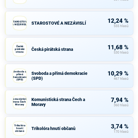
12,24 %
STAROSTOVÉ
STAROSTOVÉ A NEZÁVISLÍ
A NEZÁVISLÍ
555 hlasů
11,68 %
Česká
Česká pirátská strana
pirátská
strana
530 hlasů
Svoboda a
10,29 %
Svoboda a přímá demokracie
přímá
demokracie
(SPD)
467 hlasů
(SPD)
7,94 %
Komunistická strana Čech a
Komunistická
strana Čech a
Moravy
Moravy
360 hlasů
3,74 %
Trikolóra
Trikolóra hnutí občanů
hnutí
občanů
170 hlasů