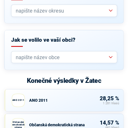
Jak se volilo ve vaší obci?
Konečné výsledky v Žatec
28,25 %
ANO 2011
ANO 2011
1 281 hlasů
14,57 %
Občanská
Občanská demokratická strana
demokratická
strana
661 hlasů