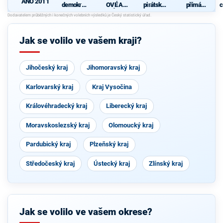
ANO 2011
demokrati
OVÉ A
pirátská
přímá
c
cká strana
NEZÁVISL
strana
demokraci
Í
e (SPD)
Jak se volilo ve vašem kraji?
Jihočeský kraj
Jihomoravský kraj
Karlovarský kraj
Kraj Vysočina
Královéhradecký kraj
Liberecký kraj
Moravskoslezský kraj
Olomoucký kraj
Pardubický kraj
Plzeňský kraj
Středočeský kraj
Ústecký kraj
Zlínský kraj
Jak se volilo ve vašem okrese?