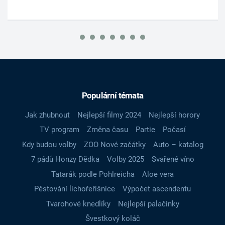
Populární témata
Jak zhubnout
Nejlepší filmy 2024
Nejlepší horory
TV program
Změna času
Partie
Počasí
Kdy budou volby
ZOO Nové začátky
Auto – katalog
7 pádů Honzy Dědka
Volby 2025
Svařené víno
Tatarák podle Pohlreicha
Aloe vera
Pěstování lichořeřišnice
Výpočet ascendentu
Tvarohové knedlíky
Nejlepší palačinky
Švestkový koláč