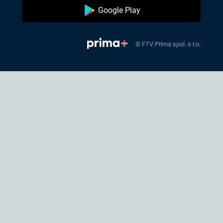
Google Play
© FTV Prima spol. s r.o.