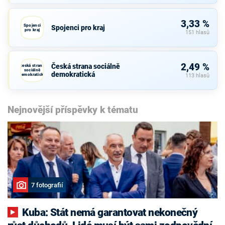
3,33 %
Spojenci
Spojenci pro kraj
pro kraj
151 hlasů
2,49 %
Česká strana sociálně
Česká strana
sociálně
demokratická
demokratická
113 hlasů
Nejnovější příspěvky k tématu
7 fotografií
Kuba: Stát nemá garantovat nekonečný