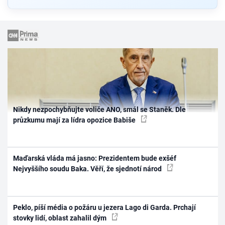
Nikdy nezpochybňujte voliče ANO, smál se Staněk. Dle
průzkumu mají za lídra opozice Babiše
Maďarská vláda má jasno: Prezidentem bude exšéf
Nejvyššího soudu Baka. Věří, že sjednotí národ
Peklo, píší média o požáru u jezera Lago di Garda. Prchají
stovky lidí, oblast zahalil dým