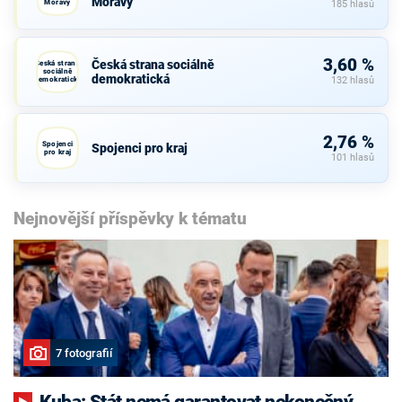
Moravy
Moravy
185 hlasů
3,60 %
Česká strana sociálně
Česká strana
sociálně
demokratická
demokratická
132 hlasů
2,76 %
Spojenci
Spojenci pro kraj
pro kraj
101 hlasů
Nejnovější příspěvky k tématu
7 fotografií
Kuba: Stát nemá garantovat nekonečný