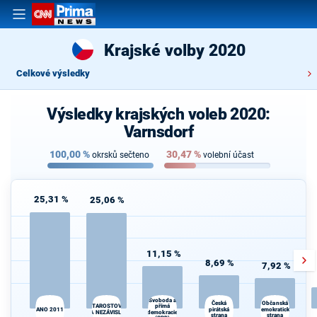
Krajské volby 2020
Celkové výsledky
Výsledky krajských voleb 2020:
Varnsdorf
100,00
%
30,47
%
okrsků sečteno
volební účast
25,31 %
25,06 %
11,15 %
8,69 %
7,92 %
Svoboda a
Česká
Občanská
přímá
STAROSTOVÉ
ANO 2011
pirátská
demokratická
A NEZÁVISLÍ
demokracie
strana
strana