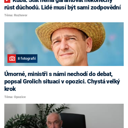
růst důchodů. Lidé musí být sami zodpovědní
Téma: Rozhovor
8 fotografií
Úmorné, ministři s námi nechodí do debat,
popsal Grolich situaci v opozici. Chystá velký
krok
Téma: Opozice