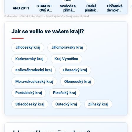
(SPD)
STAROST
Svoboda a
Česká
Občanská
ANO 2011
OVÉ A
přímá
pirátská
demokrati
NEZÁVISL
demokraci
strana
cká strana
Í
e (SPD)
Jak se volilo ve vašem kraji?
Jihočeský kraj
Jihomoravský kraj
Karlovarský kraj
Kraj Vysočina
Královéhradecký kraj
Liberecký kraj
Moravskoslezský kraj
Olomoucký kraj
Pardubický kraj
Plzeňský kraj
Středočeský kraj
Ústecký kraj
Zlínský kraj