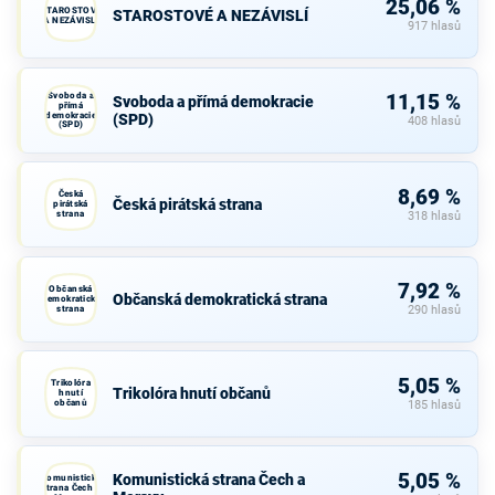
25,06 %
STAROSTOVÉ
STAROSTOVÉ A NEZÁVISLÍ
A NEZÁVISLÍ
917 hlasů
Svoboda a
11,15 %
Svoboda a přímá demokracie
přímá
demokracie
(SPD)
408 hlasů
(SPD)
8,69 %
Česká
Česká pirátská strana
pirátská
strana
318 hlasů
7,92 %
Občanská
Občanská demokratická strana
demokratická
strana
290 hlasů
5,05 %
Trikolóra
Trikolóra hnutí občanů
hnutí
občanů
185 hlasů
5,05 %
Komunistická strana Čech a
Komunistická
strana Čech a