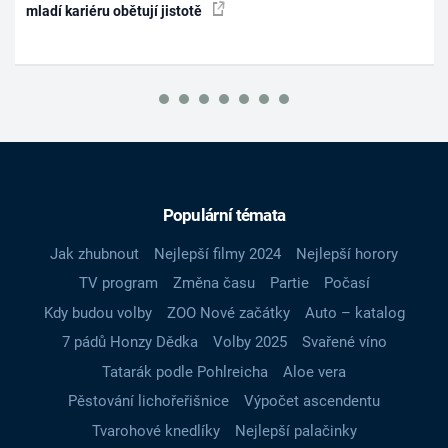
mladí kariéru obětují jistotě
Populární témata
Jak zhubnout
Nejlepší filmy 2024
Nejlepší horory
TV program
Změna času
Partie
Počasí
Kdy budou volby
ZOO Nové začátky
Auto – katalog
7 pádů Honzy Dědka
Volby 2025
Svařené víno
Tatarák podle Pohlreicha
Aloe vera
Pěstování lichořeřišnice
Výpočet ascendentu
Tvarohové knedlíky
Nejlepší palačinky