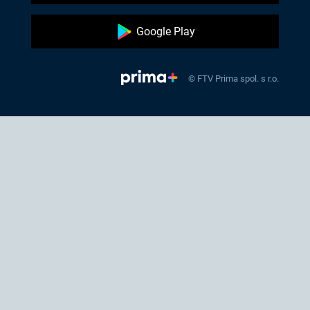
Google Play
© FTV Prima spol. s r.o.