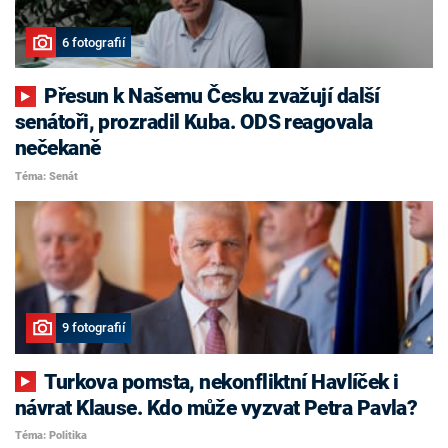
6 fotografií
Přesun k Našemu Česku zvažují další
senátoři, prozradil Kuba. ODS reagovala
nečekaně
Téma: Senát
9 fotografií
Turkova pomsta, nekonfliktní Havlíček i
návrat Klause. Kdo může vyzvat Petra Pavla?
Téma: Politika