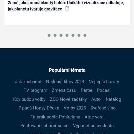
Země jako promáčknutý balón: Unikátní vizualizace odhaluje,
jak planetu tvaruje gravitace
Populární témata
Jak zhubnout
Nejlepší filmy 2024
Nejlepší horory
TV program
Změna času
Partie
Počasí
Kdy budou volby
ZOO Nové začátky
Auto – katalog
7 pádů Honzy Dědka
Volby 2025
Svařené víno
Tatarák podle Pohlreicha
Aloe vera
Pěstování lichořeřišnice
Výpočet ascendentu