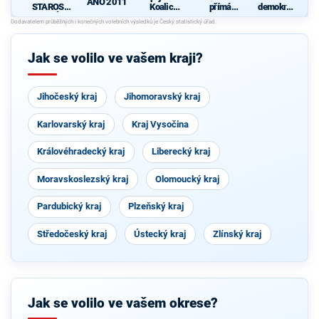
ANO 2011
STAROST
Koalice
přímá
demokrati
OVÉ
pro
demokraci
cká strana
Olomouck
e (SPD)
ý kraj
(KDU-
Jak se volilo ve vašem kraji?
ČSL, TOP
09, Strana
zelených,
ProOlomo
Jihočeský kraj
Jihomoravský kraj
uc)
Karlovarský kraj
Kraj Vysočina
Královéhradecký kraj
Liberecký kraj
Moravskoslezský kraj
Olomoucký kraj
Pardubický kraj
Plzeňský kraj
Středočeský kraj
Ústecký kraj
Zlínský kraj
Jak se volilo ve vašem okrese?