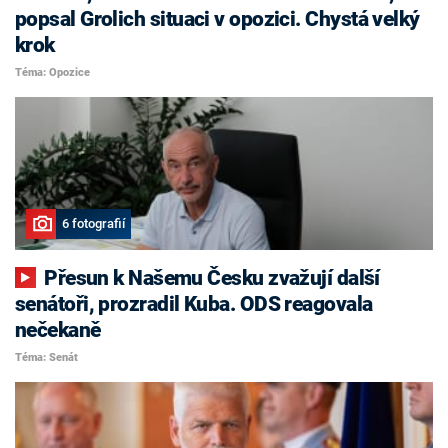
popsal Grolich situaci v opozici. Chystá velký
krok
Téma: Opozice
6 fotografií
Přesun k Našemu Česku zvažují další
senátoři, prozradil Kuba. ODS reagovala
nečekaně
Téma: Senát