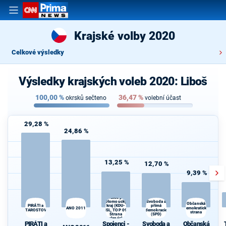
Krajské volby 2020
Celkové výsledky
Výsledky krajských voleb 2020: Liboš
100,00
%
36,47
%
okrsků sečteno
volební účast
29,28 %
24,86 %
13,25 %
12,70 %
9,39 %
Spojenci -
Koalice pro
Olomoucký
Svoboda a
Občanská
PIRÁTI a
kraj (KDU-
přímá
ANO 2011
demokratická
STAROSTOVÉ
ČSL, TOP 09,
demokracie
strana
Strana
(SPD)
zelených,
PIRÁTI a
Spojenci -
Svoboda a
Občanská
ProOlomouc)