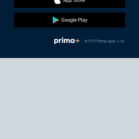
App Store
Google Play
© FTV Prima spol. s r.o.