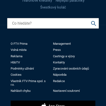
Tvarohové knedlíky
Nejlepší palačinky
Švestkový koláč
O FTV Prima
Management
Volná místa
Press
Reklama
Castingy a výzvy
HbbTV
Kontakty
Podmínky užívání
Zpracování osobních údajů
Cookies
Nápověda
Vlastník FTV Prima spol. s
Redakce
r.o.
Nahlásit chybu
Nastavení soukromí