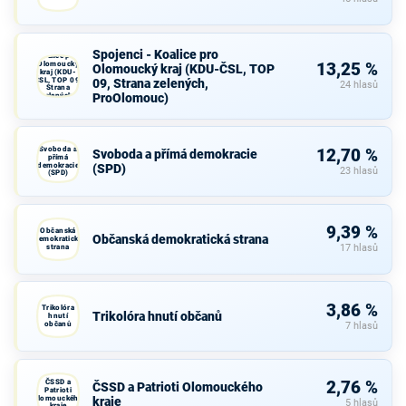
Spojenci -
Spojenci - Koalice pro
Koalice pro
Olomoucký
13,25 %
Olomoucký kraj (KDU-ČSL, TOP
kraj (KDU-
ČSL, TOP 09,
09, Strana zelených,
24 hlasů
Strana
ProOlomouc)
zelených,
ProOlomouc)
Svoboda a
12,70 %
Svoboda a přímá demokracie
přímá
demokracie
(SPD)
23 hlasů
(SPD)
9,39 %
Občanská
Občanská demokratická strana
demokratická
strana
17 hlasů
3,86 %
Trikolóra
Trikolóra hnutí občanů
hnutí
občanů
7 hlasů
ČSSD a
2,76 %
ČSSD a Patrioti Olomouckého
Patrioti
Olomouckého
kraje
5 hlasů
kraje