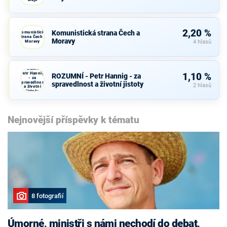
2,20 %
Komunistická strana Čech a
Komunistická
strana Čech a
Moravy
Moravy
4 hlasů
ROZUMNÍ -
Petr Hannig
1,10 %
ROZUMNÍ - Petr Hannig - za
- za
spravedlnost
spravedlnost a životní jistoty
2 hlasů
a životní
jistoty
Nejnovější příspěvky k tématu
8 fotografií
Úmorné, ministři s námi nechodí do debat,