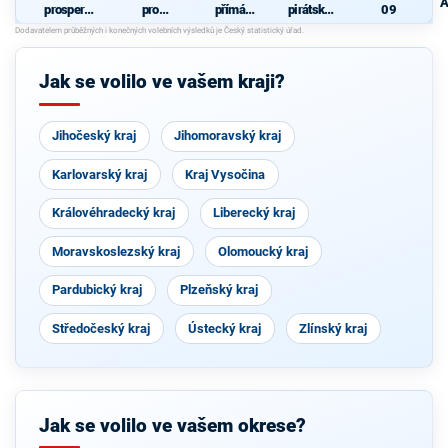
A
prosperují
pro
přímá
pirátská
09
cí
Pardubick
demokraci
strana
Pardubick
ý kraj
e (SPD)
ý kraj
Jak se volilo ve vašem kraji?
Jihočeský kraj
Jihomoravský kraj
Karlovarský kraj
Kraj Vysočina
Královéhradecký kraj
Liberecký kraj
Moravskoslezský kraj
Olomoucký kraj
Pardubický kraj
Plzeňský kraj
Středočeský kraj
Ústecký kraj
Zlínský kraj
Jak se volilo ve vašem okrese?