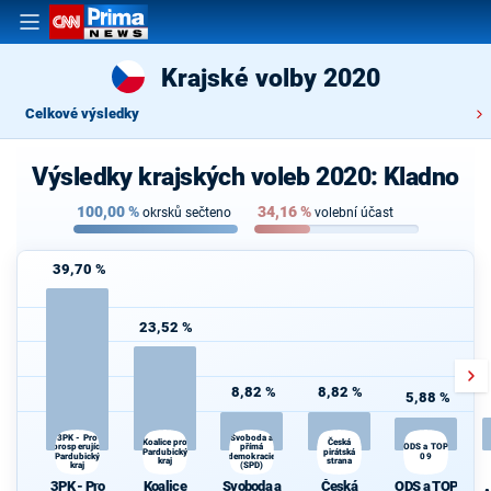
Krajské volby 2020
Celkové výsledky
Výsledky krajských voleb 2020: Kladno
100,00
%
34,16
%
okrsků sečteno
volební účast
39,70 %
23,52 %
8,82 %
8,82 %
5,88 %
3PK - Pro
Svoboda a
Koalice pro
Česká
prosperující
přímá
ODS a TOP
Pardubický
pirátská
Pardubický
demokracie
09
kraj
strana
kraj
(SPD)
3PK - Pro
Koalice
Svoboda a
Česká
ODS a TOP