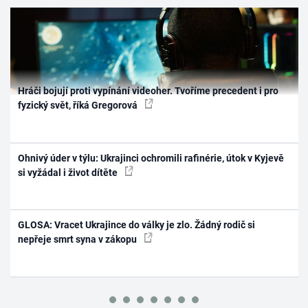
Hráči bojují proti vypínání videoher. Tvoříme precedent i pro
fyzický svět, říká Gregorová
Ohnivý úder v týlu: Ukrajinci ochromili rafinérie, útok v Kyjevě
si vyžádal i život dítěte
GLOSA: Vracet Ukrajince do války je zlo. Žádný rodič si
nepřeje smrt syna v zákopu