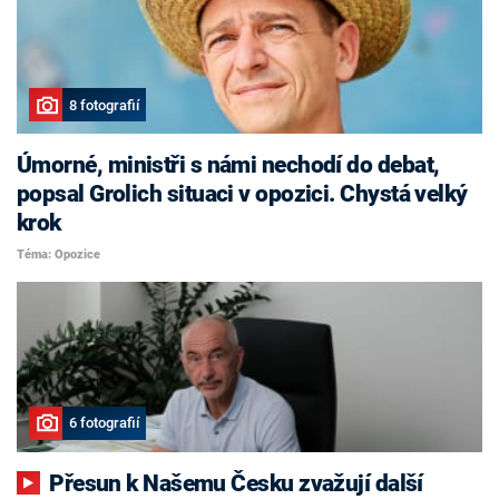
8 fotografií
Úmorné, ministři s námi nechodí do debat,
popsal Grolich situaci v opozici. Chystá velký
krok
Téma: Opozice
6 fotografií
Přesun k Našemu Česku zvažují další