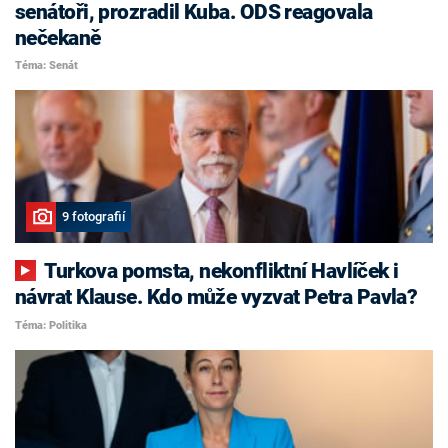
senátoři, prozradil Kuba. ODS reagovala
nečekaně
Téma: Senát
9 fotografií
Turkova pomsta, nekonfliktní Havlíček i
návrat Klause. Kdo může vyzvat Petra Pavla?
Téma: Politika