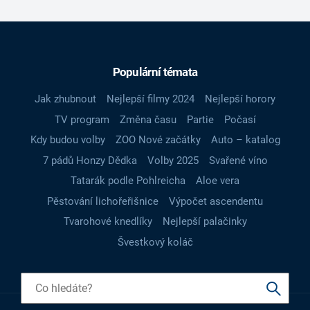
Populární témata
Jak zhubnout
Nejlepší filmy 2024
Nejlepší horory
TV program
Změna času
Partie
Počasí
Kdy budou volby
ZOO Nové začátky
Auto – katalog
7 pádů Honzy Dědka
Volby 2025
Svařené víno
Tatarák podle Pohlreicha
Aloe vera
Pěstování lichořeřišnice
Výpočet ascendentu
Tvarohové knedlíky
Nejlepší palačinky
Švestkový koláč