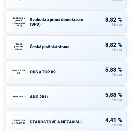
Svoboda a
8,82 %
Svoboda a přímá demokracie
přímá
demokracie
(SPD)
6 hlasů
(SPD)
8,82 %
Česká
Česká pirátská strana
pirátská
strana
6 hlasů
5,88 %
ODS a TOP
ODS a TOP 09
09
4 hlasů
5,88 %
ANO 2011
ANO 2011
4 hlasů
4,41 %
STAROSTOVÉ
STAROSTOVÉ A NEZÁVISLÍ
A NEZÁVISLÍ
3 hlasů