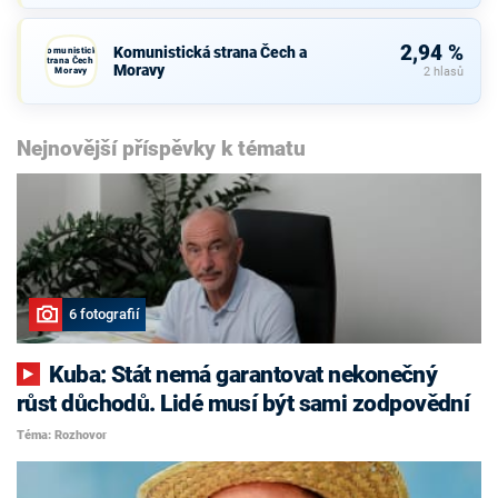
2,94 %
Komunistická strana Čech a
Komunistická
strana Čech a
Moravy
Moravy
2 hlasů
Nejnovější příspěvky k tématu
6 fotografií
Kuba: Stát nemá garantovat nekonečný
růst důchodů. Lidé musí být sami zodpovědní
Téma: Rozhovor