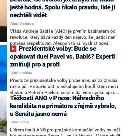
hlava státu Petr Pavel. Daleko za ním pak bookmakeři
zmiňují dva výrazné politiky ANO, tedy premiéra
ještě hodná. Spolu říkalo pravdu, lidé ji
Andreje Babiše a ministra průmyslu Karla Havlíčka.
nechtěli vidět
Oblíbeným tipem samotných sázkařů je poslanec za
Téma: Rozhovor
Motoristy Filip Turek. Politolog Jan Kubáček nicméně
o případné kandidatuře kohokoliv ze zmíněné trojice
Vláda Andreje Babiše (ANO) je prvním kabinetem od
značně pochybuje. Podle něj současná koalice dosud
revoluce, který dává každý den najevo, že justici není
nemá osobu, která by Pavlovi mohla konkurovat.
potřeba respektovat. Alespoň to si myslí stínová
Prezidentské volby: Bude se
ministryně spravedlnosti ODS Eva Decroix. V
rozhovoru pro CNN Prima NEWS si nebrala servítky
opakovat duel Pavel vs. Babiš? Experti
ohledně politického výkonu svého nástupce Jeronýma
zmiňují pro a proti
Tejce (za ANO) či vládní zmocněnkyně pro lidská
Téma: Politika
práva Taťány Malé (ANO). Označením „svoloč“ na
adresu vlády prý byla ještě hodná. Decroix se také
Přestože prezidentské volby proběhnou až za zhruba
vrátila k volební porážce koalice Spolu či promluvila o
rok a půl, v souvislosti s eskalujícím konfliktem mezi
hnutí Naše Česko Martina Kuby.
vládou a Petrem Pavlem se čím dál více spekuluje o
Těžkosti ANO v Praze: Náhradního
tom, koho by do bitvy o Hrad mohla vyslat současná
koalice. Někteří političtí komentátoři znovu vytahují
kandidáta na primátora zřejmě vybralo,
jméno premiéra Andreje Babiše (ANO). Jak moc je
u Senátu jasno nemá
pravděpodobné, že se v prezidentských volbách 2028
Téma: Praha
bude znovu opakovat souboj z roku 2023?
Lídrem hnutí ANO pro pražské komunální volby by měl
být místostarosta Prahy 4 Jan Hušbauer. „V tuto chvíli