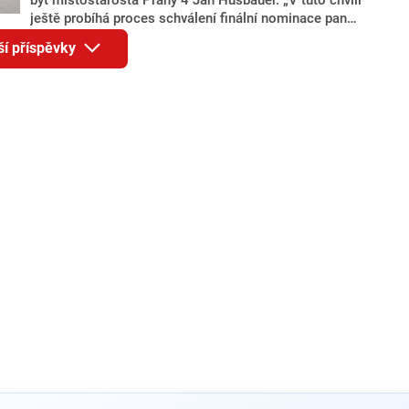
ještě probíhá proces schválení finální nominace pana
Jana Hušbauera Výborem hnutí ANO,“ uvedl pro
ší příspěvky
redakci místopředseda pražského ANO Martin
Benkovič. O Hušbauerovi se spekulovalo jako o
náhradníkovi v čele pražské kandidátky poté, co
rezignoval po sérii nejasností v majetkových
přiznáních a pořizování bytů Ondřej Prokop. Zároveň
ale stále není jasné, kdo bude za ANO kandidovat ve
dvou ze tří pražských obvodů do horní komory
parlamentu. ANO má v Praze dlouhodobě horší
výsledky než ve zbytku republiky.