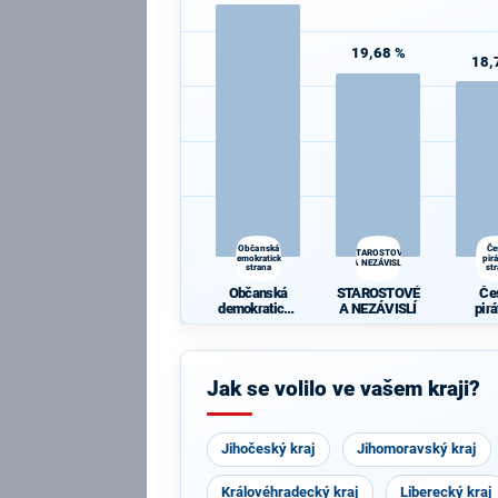
19,68 %
18,
Občanská
Če
STAROSTOVÉ
demokratická
pir
A NEZÁVISLÍ
strana
st
Občanská
STAROSTOVÉ
Če
demokratická
A NEZÁVISLÍ
pir
strana
st
Jak se volilo ve vašem kraji?
Jihočeský kraj
Jihomoravský kraj
Královéhradecký kraj
Liberecký kraj