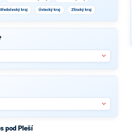
Středočeský kraj
Ústecký kraj
Zlínský kraj
?
s pod Pleší