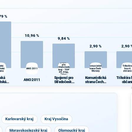
79 %
10,96 %
9,84 %
2,90 %
2,90 
Spojenci
pro
ská
Komunistická
Trikolór
Středočeský
átská
ANO 2011
strana Čech a
hnutí
kraj - TOP
rana
Moravy
občanů
09, Hlas,
Zelení
ská
Spojenci pro
Komunistická
Trikolóra 
ANO 2011
átská
Středočeský
strana Čech a
občan
rana
kraj - TOP 09,
Moravy
Hlas, Zelení
Karlovarský kraj
Kraj Vysočina
Moravskoslezský kraj
Olomoucký kraj