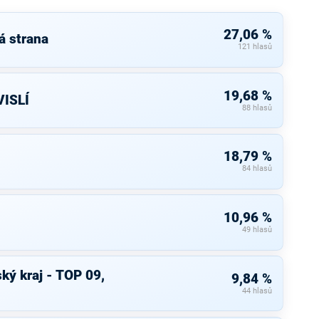
27,06 %
á strana
121 hlasů
19,68 %
ISLÍ
88 hlasů
18,79 %
84 hlasů
10,96 %
49 hlasů
ký kraj - TOP 09,
9,84 %
44 hlasů