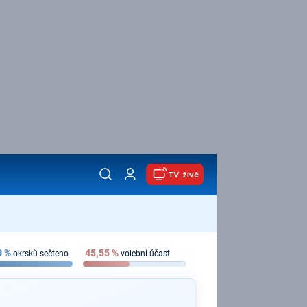
TV živě
0
%
45,55
%
okrsků sečteno
volební účast