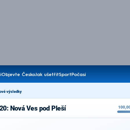
í
Objevte Česko
Jak ušetřit
Sport
Počasí
ové výsledky
20: Nová Ves pod Pleší
100,0