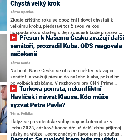
Chystá velký krok
Téma: Opozice
Zkraje příštího roku se opoziční lidovci chystají k
velkému kroku, představí totiž svou velkou
hospodářskou strategii. Její součástí bude příprava na
Přesun k Našemu Česku zvažují další
stárnutí populace, řekl ve středu na setkání s novináři
nový předseda lidovců Jan Grolich. Ten zároveň v
senátoři, prozradil Kuba. ODS reagovala
senátních volbách kandiduje ve Vyškově. Popsal i
nečekaně
aktivitu opozice, o níž vládní strany nebo političtí
Téma: Senát
komentátoři mluví jako o slabé a v defenzivě. „Je to
úmorná práce upozorňovat na chyby vlády. Ministři s
Na hnutí Naše Česko se obracejí někteří stávající
námi navíc nechodí do debat. Chceme ale ukazovat
senátoři a zvažují přesun do našeho klubu, pokud ho
svoje témata,“ odpověděl Grolich na dotaz CNN Prima
po volbách získáme. V rozhovoru pro CNN Prima
Turkova pomsta, nekonfliktní
NEWS.
NEWS to řekl zakladatel hnutí a jihočeský hejtman
Martin Kuba. Konkrétní nebyl, ale získat by takto mohl
Havlíček i návrat Klause. Kdo může
například senátora Zdeňka Hrabu, který je dnes
vyzvat Petra Pavla?
součástí klubu ODS a TOP 09. Hraba to na dotaz
Téma: Politika
redakce nevyloučil. Předseda klubu senátorů ODS
Zdeněk Nytra redakci řekl, že počítá s odchodem
I když se prezidentské volby mají uskutečnit až v
některých senátorů z klubu a že Naše Česko není
lednu 2028, sázkové kanceláře už delší dobu přijímají
nepřítel, ale soupeř.
sázky na vítěze. Jednoznačným favoritem je současná
Decroix: Se svoločí jsem byla na vládu