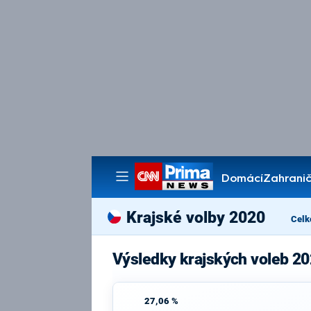
Domácí
Zahranič
Pořady
Krajské volby 2020
Celk
Výsledky krajských voleb 20
27,06 %