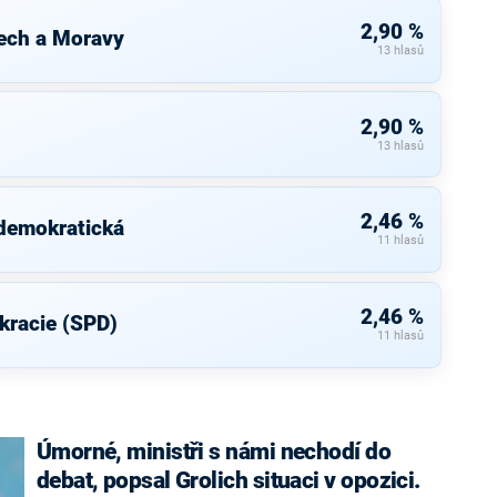
2,90 %
ech a Moravy
13 hlasů
2,90 %
13 hlasů
2,46 %
 demokratická
11 hlasů
2,46 %
kracie (SPD)
11 hlasů
Úmorné, ministři s námi nechodí do
debat, popsal Grolich situaci v opozici.