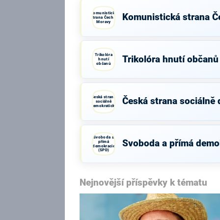
Komunistická
Komunistická strana Č
strana Čech a
Moravy
Trikolóra
Trikolóra hnutí občanů
hnutí
občanů
Česká strana
Česká strana sociálně
sociálně
demokratická
Svoboda a
Svoboda a přímá demo
přímá
demokracie
(SPD)
Nejnovější příspěvky k tématu