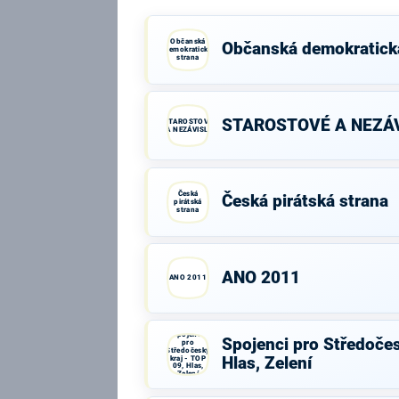
Občanská
Občanská demokratick
demokratická
strana
STAROSTOVÉ A NEZÁV
STAROSTOVÉ
A NEZÁVISLÍ
Česká
Česká pirátská strana
pirátská
strana
ANO 2011
ANO 2011
Spojenci
Spojenci pro Středočes
pro
Středočeský
kraj - TOP
Hlas, Zelení
09, Hlas,
Zelení