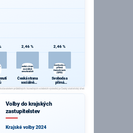
%
2,46 %
2,46 %
Svoboda a
a
Česká strana
přímá
sociálně
demokracie
demokratická
(SPD)
hnutí
Česká strana
Svoboda a
ů
sociálně
přímá
demokratická
demokracie
(SPD)
Volby do krajských
zastupitelstev
Krajské volby 2024