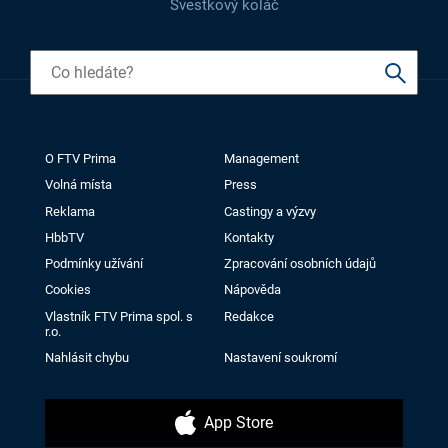
Švestkový koláč
O FTV Prima
Management
Volná místa
Press
Reklama
Castingy a výzvy
HbbTV
Kontakty
Podmínky užívání
Zpracování osobních údajů
Cookies
Nápověda
Vlastník FTV Prima spol. s
Redakce
r.o.
Nahlásit chybu
Nastavení soukromí
App Store