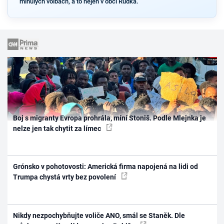
minulých volbách, a to nejen v obci Rudka.
Boj s migranty Evropa prohrála, míní Stoniš. Podle Mlejnka je
nelze jen tak chytit za límec
Grónsko v pohotovosti: Americká firma napojená na lidi od
Trumpa chystá vrty bez povolení
Nikdy nezpochybňujte voliče ANO, smál se Staněk. Dle