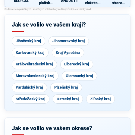
KDU-ČSL
ANO 2011
pirátská
cká strana
strana
strana
Čech a
sociálně
Moravy
demokrati
cká
Jak se volilo ve vašem kraji?
Jihočeský kraj
Jihomoravský kraj
Karlovarský kraj
Kraj Vysočina
Královéhradecký kraj
Liberecký kraj
Moravskoslezský kraj
Olomoucký kraj
Pardubický kraj
Plzeňský kraj
Středočeský kraj
Ústecký kraj
Zlínský kraj
Jak se volilo ve vašem okrese?