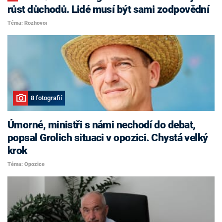
růst důchodů. Lidé musí být sami zodpovědní
Téma: Rozhovor
8 fotografií
Úmorné, ministři s námi nechodí do debat,
popsal Grolich situaci v opozici. Chystá velký
krok
Téma: Opozice