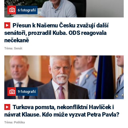
6 fotografií
Přesun k Našemu Česku zvažují další
senátoři, prozradil Kuba. ODS reagovala
nečekaně
Téma: Senát
9 fotografií
Turkova pomsta, nekonfliktní Havlíček i
návrat Klause. Kdo může vyzvat Petra Pavla?
Téma: Politika