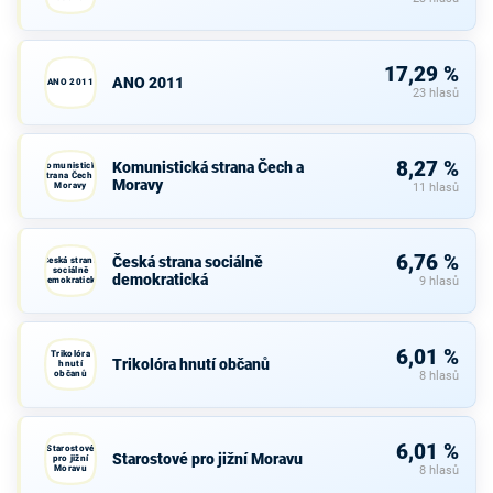
17,29 %
ANO 2011
ANO 2011
23 hlasů
8,27 %
Komunistická strana Čech a
Komunistická
strana Čech a
Moravy
Moravy
11 hlasů
6,76 %
Česká strana sociálně
Česká strana
sociálně
demokratická
demokratická
9 hlasů
6,01 %
Trikolóra
Trikolóra hnutí občanů
hnutí
občanů
8 hlasů
6,01 %
Starostové
Starostové pro jižní Moravu
pro jižní
Moravu
8 hlasů