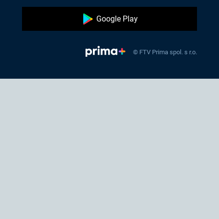
Google Play
© FTV Prima spol. s r.o.