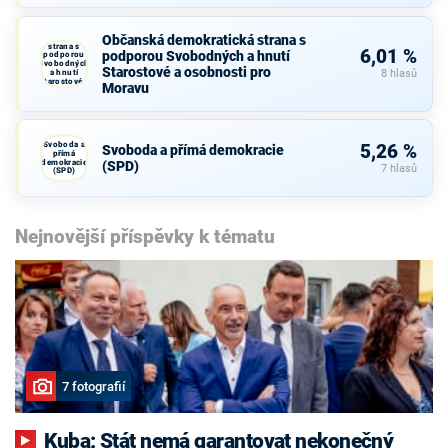
Občanská
Občanská demokratická strana s
demokratická
strana s
6,01 %
podporou Svobodných a hnutí
podporou
Svobodných
Starostové a osobnosti pro
a hnutí
8 hlasů
Starostové a
Moravu
osobnosti
pro Moravu
Svoboda a
5,26 %
Svoboda a přímá demokracie
přímá
demokracie
(SPD)
7 hlasů
(SPD)
Nejnovější příspěvky k tématu
7 fotografií
Kuba: Stát nemá garantovat nekonečný