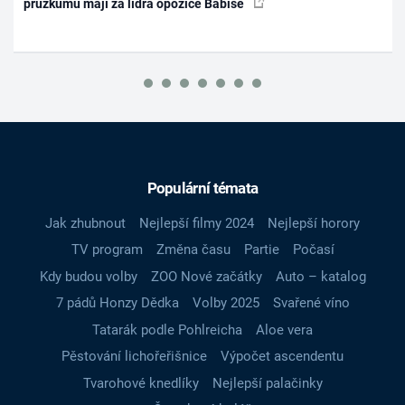
průzkumu mají za lídra opozice Babiše
Populární témata
Jak zhubnout
Nejlepší filmy 2024
Nejlepší horory
TV program
Změna času
Partie
Počasí
Kdy budou volby
ZOO Nové začátky
Auto – katalog
7 pádů Honzy Dědka
Volby 2025
Svařené víno
Tatarák podle Pohlreicha
Aloe vera
Pěstování lichořeřišnice
Výpočet ascendentu
Tvarohové knedlíky
Nejlepší palačinky