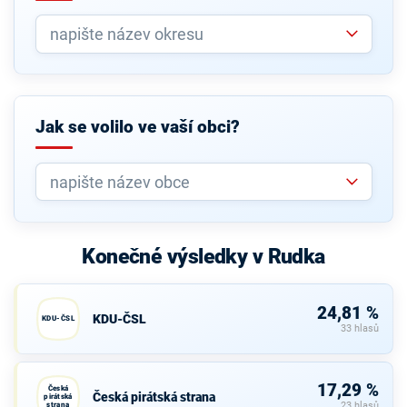
Jak se volilo ve vaší obci?
Konečné výsledky v Rudka
24,81 %
KDU-ČSL
KDU-ČSL
33 hlasů
17,29 %
Česká
Česká pirátská strana
pirátská
strana
23 hlasů