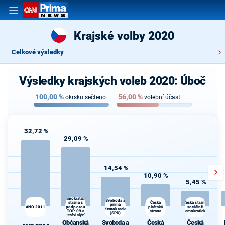
Krajské volby 2020
Celkové výsledky
Výsledky krajských voleb 2020: Úboč
100,00
%
56,00
%
okrsků sečteno
volební účast
32,72 %
29,09 %
14,54 %
10,90 %
5,45 %
Občanská
demokratická
Svoboda a
strana s
Česká
Česká strana
přímá
s
ANO 2011
podporou
pirátská
sociálně
demokracie
TOP 09 a
strana
demokratická
(SPD)
B
nezávislých
starostů
Občanská
Svoboda a
Česká
Česká