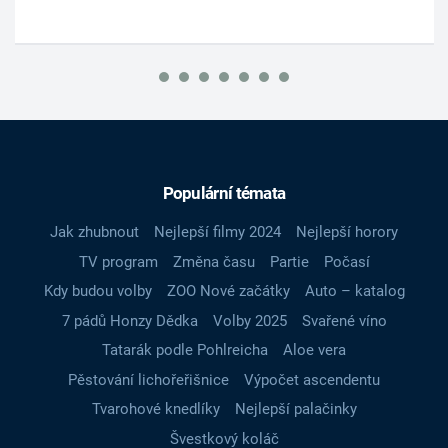
Populární témata
Jak zhubnout
Nejlepší filmy 2024
Nejlepší horory
TV program
Změna času
Partie
Počasí
Kdy budou volby
ZOO Nové začátky
Auto – katalog
7 pádů Honzy Dědka
Volby 2025
Svařené víno
Tatarák podle Pohlreicha
Aloe vera
Pěstování lichořeřišnice
Výpočet ascendentu
Tvarohové knedlíky
Nejlepší palačinky
Švestkový koláč