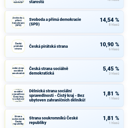
starostů
nezávislých
starostů
Svoboda a
14,54 %
Svoboda a přímá demokracie
přímá
demokracie
(SPD)
8 hlasů
(SPD)
10,90 %
Česká
Česká pirátská strana
pirátská
strana
6 hlasů
5,45 %
Česká strana sociálně
Česká strana
sociálně
demokratická
demokratická
3 hlasů
Dělnická
strana
Dělnická strana sociální
sociální
1,81 %
spravedlnosti
spravedlnosti - Čistý kraj - Bez
- Čistý kraj -
1 hlasů
Bez ubytoven
ubytoven zahraničních dělníků!
zahraničních
dělníků!
Strana
1,81 %
Strana soukromníků České
soukromníků
České
republiky
1 hlasů
republiky