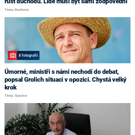
růst důchodů. Lidé musí být sami zodpovědní
Téma: Rozhovor
8 fotografií
Úmorné, ministři s námi nechodí do debat,
popsal Grolich situaci v opozici. Chystá velký
krok
Téma: Opozice