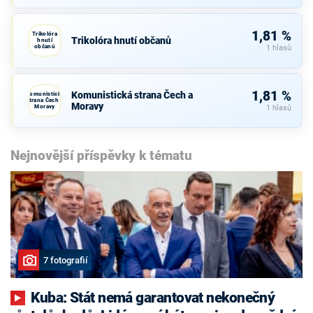
1,81 %
Trikolóra
Trikolóra hnutí občanů
hnutí
občanů
1 hlasů
1,81 %
Komunistická strana Čech a
Komunistická
strana Čech a
Moravy
Moravy
1 hlasů
Nejnovější příspěvky k tématu
7 fotografií
Kuba: Stát nemá garantovat nekonečný