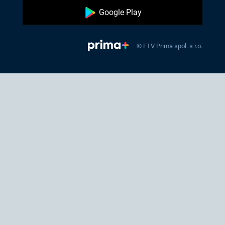
Google Play
© FTV Prima spol. s r.o.