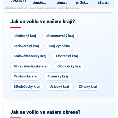
ANO 2011
demokrati
přímá
pirátská
strana
cká strana
demokraci
strana
sociálně
s podporou
e (SPD)
demokrati
TOP 09 a
cká
o
nezávislýc
Jak se volilo ve vašem kraji?
h starostů
z
c
Jihočeský kraj
Jihomoravský kraj
Karlovarský kraj
Kraj Vysočina
Královéhradecký kraj
Liberecký kraj
Moravskoslezský kraj
Olomoucký kraj
Pardubický kraj
Plzeňský kraj
Středočeský kraj
Ústecký kraj
Zlínský kraj
Jak se volilo ve vašem okrese?