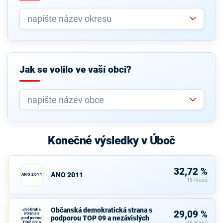
Jak se volilo ve vaší obci?
Konečné výsledky v Úboč
32,72 %
ANO 2011
ANO 2011
18 hlasů
Občanská
Občanská demokratická strana s
demokratická
29,09 %
strana s
podporou TOP 09 a nezávislých
podporou
TOP 09 a
16 hlasů