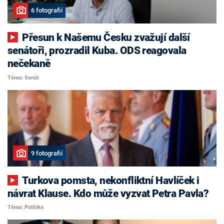
6 fotografií
Přesun k Našemu Česku zvažují další
senátoři, prozradil Kuba. ODS reagovala
nečekaně
Téma: Senát
9 fotografií
Turkova pomsta, nekonfliktní Havlíček i
návrat Klause. Kdo může vyzvat Petra Pavla?
Téma: Politika