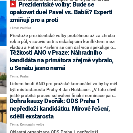
Prezidentské volby: Bude se
ministryně spravedlnosti ODS Eva Decroix. V
rozhovoru pro CNN Prima NEWS si nebrala servítky
opakovat duel Pavel vs. Babiš? Experti
ohledně politického výkonu svého nástupce Jeronýma
zmiňují pro a proti
Tejce (za ANO) či vládní zmocněnkyně pro lidská
Téma: Politika
práva Taťány Malé (ANO). Označením „svoloč“ na
adresu vlády prý byla ještě hodná. Decroix se také
Přestože prezidentské volby proběhnou až za zhruba
vrátila k volební porážce koalice Spolu či promluvila o
rok a půl, v souvislosti s eskalujícím konfliktem mezi
hnutí Naše Česko Martina Kuby.
vládou a Petrem Pavlem se čím dál více spekuluje o
Těžkosti ANO v Praze: Náhradního
tom, koho by do bitvy o Hrad mohla vyslat současná
koalice. Někteří političtí komentátoři znovu vytahují
kandidáta na primátora zřejmě vybralo,
jméno premiéra Andreje Babiše (ANO). Jak moc je
u Senátu jasno nemá
pravděpodobné, že se v prezidentských volbách 2028
Téma: Praha
bude znovu opakovat souboj z roku 2023?
Lídrem hnutí ANO pro pražské komunální volby by měl
být místostarosta Prahy 4 Jan Hušbauer. „V tuto chvíli
ještě probíhá proces schválení finální nominace pana
Dohra kauzy Dvořák: ODS Praha 1
Jana Hušbauera Výborem hnutí ANO,“ uvedl pro
redakci místopředseda pražského ANO Martin
nepředloží kandidátku. Mírové řešení,
Benkovič. O Hušbauerovi se spekulovalo jako o
sdělil exstarosta
náhradníkovi v čele pražské kandidátky poté, co
Téma: Komunální volby
rezignoval po sérii nejasností v majetkových
přiznáních a pořizování bytů Ondřej Prokop. Zároveň
Oblastní organizace ODS Praha 1 nepředloží