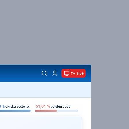
TV živě
0
%
51,01
%
okrsků sečteno
volební účast