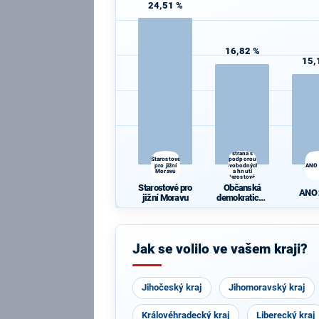
24,51 %
16,82 %
15,
Občanská
demokratická
strana s
Starostové
podporou
pro jižní
Svobodných
ANO
Moravu
a hnutí
Starostové a
osobnosti
Starostové pro
Občanská
pro Moravu
ANO
jižní Moravu
demokratická
strana s
podporou
Svobodných a
hnutí
Jak se volilo ve vašem kraji?
Starostové a
osobnosti pro
Moravu
Jihočeský kraj
Jihomoravský kraj
Královéhradecký kraj
Liberecký kraj