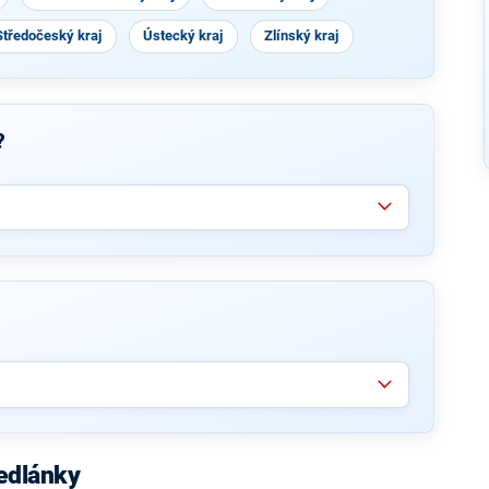
Středočeský kraj
Ústecký kraj
Zlínský kraj
?
edlánky