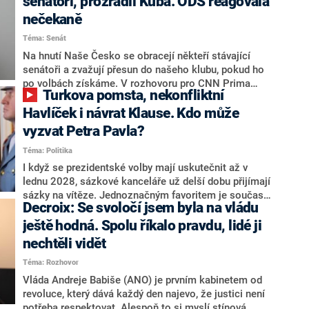
senátoři, prozradil Kuba. ODS reagovala
nečekaně
Téma: Senát
Na hnutí Naše Česko se obracejí někteří stávající
senátoři a zvažují přesun do našeho klubu, pokud ho
po volbách získáme. V rozhovoru pro CNN Prima
Turkova pomsta, nekonfliktní
NEWS to řekl zakladatel hnutí a jihočeský hejtman
Martin Kuba. Konkrétní nebyl, ale získat by takto mohl
Havlíček i návrat Klause. Kdo může
například senátora Zdeňka Hrabu, který je dnes
vyzvat Petra Pavla?
součástí klubu ODS a TOP 09. Hraba to na dotaz
Téma: Politika
redakce nevyloučil. Předseda klubu senátorů ODS
Zdeněk Nytra redakci řekl, že počítá s odchodem
I když se prezidentské volby mají uskutečnit až v
některých senátorů z klubu a že Naše Česko není
lednu 2028, sázkové kanceláře už delší dobu přijímají
nepřítel, ale soupeř.
sázky na vítěze. Jednoznačným favoritem je současná
Decroix: Se svoločí jsem byla na vládu
hlava státu Petr Pavel. Daleko za ním pak bookmakeři
zmiňují dva výrazné politiky ANO, tedy premiéra
ještě hodná. Spolu říkalo pravdu, lidé ji
Andreje Babiše a ministra průmyslu Karla Havlíčka.
nechtěli vidět
Oblíbeným tipem samotných sázkařů je poslanec za
Téma: Rozhovor
Motoristy Filip Turek. Politolog Jan Kubáček nicméně
o případné kandidatuře kohokoliv ze zmíněné trojice
Vláda Andreje Babiše (ANO) je prvním kabinetem od
značně pochybuje. Podle něj současná koalice dosud
revoluce, který dává každý den najevo, že justici není
nemá osobu, která by Pavlovi mohla konkurovat.
potřeba respektovat. Alespoň to si myslí stínová