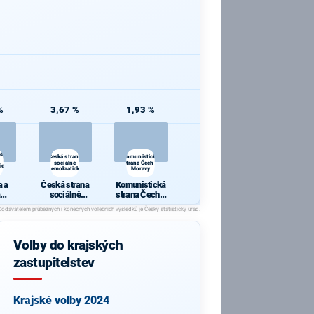
%
3,67 %
1,93 %
 a
Česká strana
Komunistická
sociálně
strana Čech a
ie
demokratická
Moravy
 a
Česká strana
Komunistická
sociálně
strana Čech a
cie
demokratická
Moravy
Volby do krajských
zastupitelstev
Krajské volby 2024