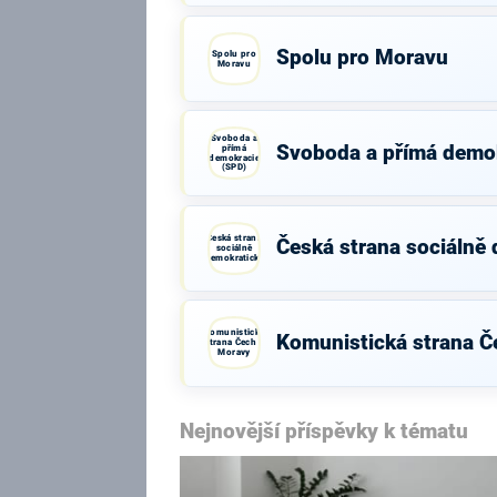
Spolu pro Moravu
Spolu pro
Moravu
Svoboda a
Svoboda a přímá demo
přímá
demokracie
(SPD)
Česká strana
Česká strana sociálně
sociálně
demokratická
Komunistická
Komunistická strana Č
strana Čech a
Moravy
Nejnovější příspěvky k tématu