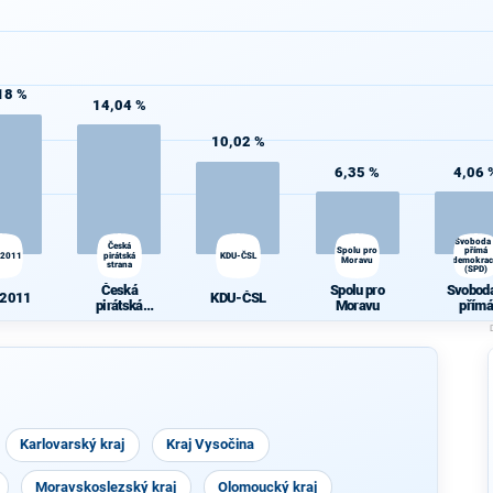
18 %
14,04 %
10,02 %
6,35 %
4,06 
Svoboda
Česká
Spolu pro
přímá
 2011
pirátská
KDU-ČSL
Moravu
demokrac
strana
(SPD)
Česká
Spolu pro
Svoboda
 2011
KDU-ČSL
pirátská
Moravu
přímá
strana
demokra
(SPD)
Karlovarský kraj
Kraj Vysočina
Moravskoslezský kraj
Olomoucký kraj