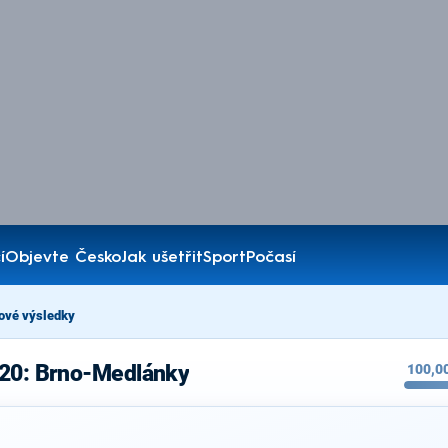
í
Objevte Česko
Jak ušetřit
Sport
Počasí
ové výsledky
020: Brno-Medlánky
100,0