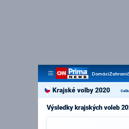
Domácí
Zahranič
Pořady
Krajské volby 2020
Celk
Výsledky krajských voleb 2