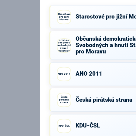
Starostové
Starostové pro jižní M
pro jižní
Moravu
Občanská
Občanská demokratick
demokratická
strana s
podporou
Svobodných a hnutí St
Svobodných
a hnutí
pro Moravu
Starostové a
osobnosti
pro Moravu
ANO 2011
ANO 2011
Česká
Česká pirátská strana
pirátská
strana
KDU-ČSL
KDU-ČSL