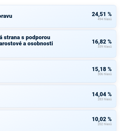
24,51 %
oravu
494 hlasů
á strana s podporou
16,82 %
arostové a osobnosti
339 hlasů
15,18 %
306 hlasů
14,04 %
283 hlasů
10,02 %
202 hlasů