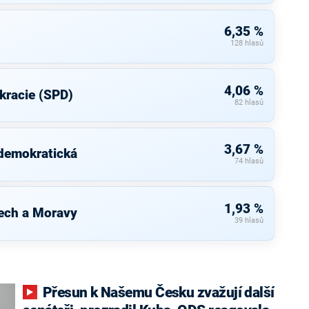
6,35 %
128 hlasů
4,06 %
kracie (SPD)
82 hlasů
3,67 %
 demokratická
74 hlasů
1,93 %
ech a Moravy
39 hlasů
Přesun k Našemu Česku zvažují další