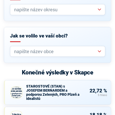
Jak se volilo ve vaší obci?
Konečné výsledky v Skapce
STAROSTOVÉ
STAROSTOVÉ (STAN) s
(STAN) s
JOSEFEM
22,72 %
JOSEFEM BERNARDEM a
BERNARDEM
a podporou
podporou Zelených, PRO Plzeň a
5 hlasů
Zelených,
Idealistů
PRO Plzeň a
Idealistů
Trikolóra