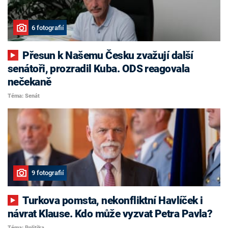
6 fotografií
Přesun k Našemu Česku zvažují další
senátoři, prozradil Kuba. ODS reagovala
nečekaně
Téma: Senát
9 fotografií
Turkova pomsta, nekonfliktní Havlíček i
návrat Klause. Kdo může vyzvat Petra Pavla?
Téma: Politika