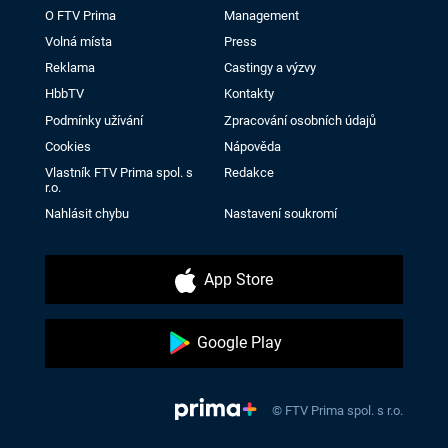
O FTV Prima
Management
Volná místa
Press
Reklama
Castingy a výzvy
HbbTV
Kontakty
Podmínky užívání
Zpracování osobních údajů
Cookies
Nápověda
Vlastník FTV Prima spol. s
Redakce
r.o.
Nahlásit chybu
Nastavení soukromí
App Store
Google Play
© FTV Prima spol. s r.o.