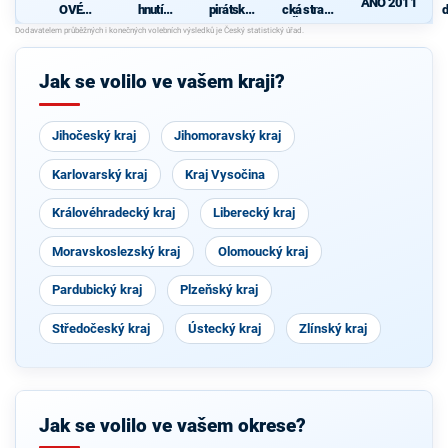
ANO 2011
OVÉ
hnutí
pirátská
cká strana
d
(STAN) s
občanů
strana
Čech a
c
JOSEFEM
Moravy
s
BERNARD
EM a
n
Jak se volilo ve vašem kraji?
podporou
h
Zelených,
PRO Plzeň
a Idealistů
Jihočeský kraj
Jihomoravský kraj
Karlovarský kraj
Kraj Vysočina
Královéhradecký kraj
Liberecký kraj
Moravskoslezský kraj
Olomoucký kraj
Pardubický kraj
Plzeňský kraj
Středočeský kraj
Ústecký kraj
Zlínský kraj
Jak se volilo ve vašem okrese?