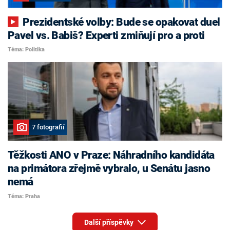
Prezidentské volby: Bude se opakovat duel
Pavel vs. Babiš? Experti zmiňují pro a proti
Téma: Politika
7 fotografií
Těžkosti ANO v Praze: Náhradního kandidáta
na primátora zřejmě vybralo, u Senátu jasno
nemá
Téma: Praha
Další příspěvky