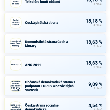
18,18 %
Trikolóra hnutí občanů
hnutí
občanů
4 hlasů
18,18 %
Česká
Česká pirátská strana
pirátská
strana
4 hlasů
13,63 %
Komunistická strana Čech a
Komunistická
strana Čech a
Moravy
Moravy
3 hlasů
13,63 %
ANO 2011
ANO 2011
3 hlasů
Občanská
Občanská demokratická strana s
demokratická
9,09 %
strana s
podporou TOP 09 a nezávislých
podporou
TOP 09 a
2 hlasů
starostů
nezávislých
starostů
4,54 %
Česká strana sociálně
Česká strana
sociálně
demokratická
demokratická
1 hlasů