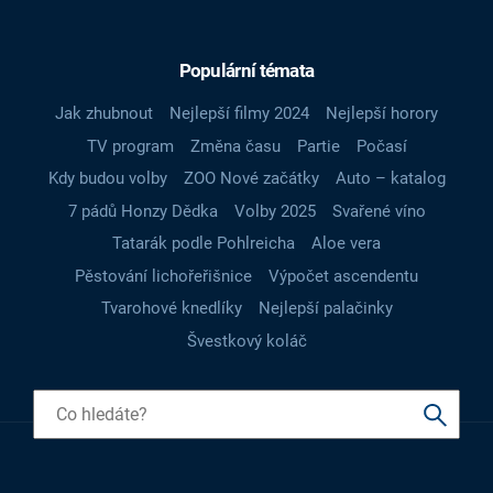
Populární témata
Jak zhubnout
Nejlepší filmy 2024
Nejlepší horory
TV program
Změna času
Partie
Počasí
Kdy budou volby
ZOO Nové začátky
Auto – katalog
7 pádů Honzy Dědka
Volby 2025
Svařené víno
Tatarák podle Pohlreicha
Aloe vera
Pěstování lichořeřišnice
Výpočet ascendentu
Tvarohové knedlíky
Nejlepší palačinky
Švestkový koláč