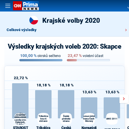
Krajské volby 2020
Celkové výsledky
Výsledky krajských voleb 2020: Skapce
100,00
%
23,47
%
okrsků sečteno
volební účast
22,72 %
18,18 %
18,18 %
13,63 %
13,63 %
STAROSTOVÉ
(STAN) s
d
JOSEFEM
Trikolóra
Komunistická
Česká
BERNARDEM
hnutí
pirátská
strana Čech a
ANO 2011
a podporou
občanů
strana
Moravy
Zelených,
PRO Plzeň a
STAROST
Trikolóra
Česká
Komunisti
Idealistů