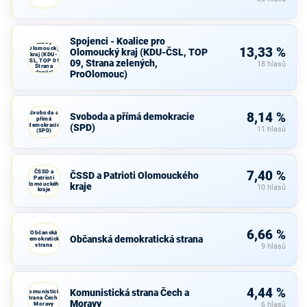
Spojenci -
Spojenci - Koalice pro
Koalice pro
Olomoucký
13,33 %
Olomoucký kraj (KDU-ČSL, TOP
kraj (KDU-
ČSL, TOP 09,
09, Strana zelených,
18 hlasů
Strana
ProOlomouc)
zelených,
ProOlomouc)
Svoboda a
8,14 %
Svoboda a přímá demokracie
přímá
demokracie
(SPD)
11 hlasů
(SPD)
ČSSD a
7,40 %
ČSSD a Patrioti Olomouckého
Patrioti
Olomouckého
kraje
10 hlasů
kraje
6,66 %
Občanská
Občanská demokratická strana
demokratická
strana
9 hlasů
4,44 %
Komunistická strana Čech a
Komunistická
strana Čech a
Moravy
Moravy
6 hlasů