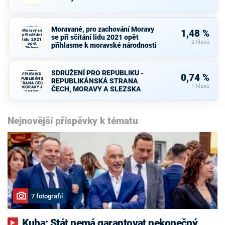
Moravané,
pro
zachování
Moravané, pro zachování Moravy
Moravy se
1,48 %
při sčítání
se při sčítání lidu 2021 opět
lidu 2021
2 hlasů
opět
přihlasme k moravské národnosti
přihlasme
k moravské
národnosti
SDRUŽENÍ PRO
SDRUŽENÍ PRO REPUBLIKU -
REPUBLIKU -
0,74 %
REPUBLIKÁNSKÁ
REPUBLIKÁNSKÁ STRANA
STRANA ČECH,
1 hlasů
MORAVY A
ČECH, MORAVY A SLEZSKA
SLEZSKA
Nejnovější příspěvky k tématu
7 fotografií
Kuba: Stát nemá garantovat nekonečný