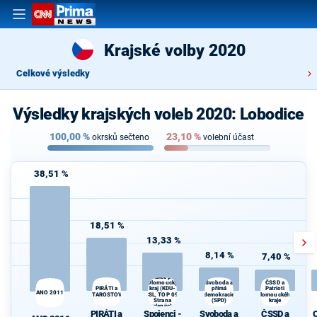
Krajské volby 2020
Celkové výsledky
Výsledky krajských voleb 2020: Lobodice
100,00
%
23,10
%
okrsků sečteno
volební účast
38,51 %
18,51 %
13,33 %
8,14 %
7,40 %
Spojenci -
Koalice pro
Olomoucký
Svoboda a
ČSSD a
kraj (KDU-
Patrioti
PIRÁTI a
přímá
d
ANO 2011
STAROSTOVÉ
ČSL, TOP 09,
demokracie
Olomouckého
Strana
(SPD)
kraje
zelených,
PIRÁTI a
Spojenci -
Svoboda a
ČSSD a
ProOlomouc)