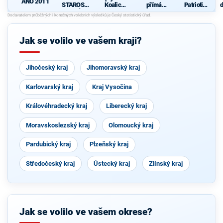
ANO 2011
STAROST
Koalice
přímá
Patrioti
d
OVÉ
pro
demokraci
Olomouck
c
Olomouck
e (SPD)
ého kraje
ý kraj
(KDU-
Jak se volilo ve vašem kraji?
ČSL, TOP
09, Strana
zelených,
ProOlomo
Jihočeský kraj
Jihomoravský kraj
uc)
Karlovarský kraj
Kraj Vysočina
Královéhradecký kraj
Liberecký kraj
Moravskoslezský kraj
Olomoucký kraj
Pardubický kraj
Plzeňský kraj
Středočeský kraj
Ústecký kraj
Zlínský kraj
Jak se volilo ve vašem okrese?