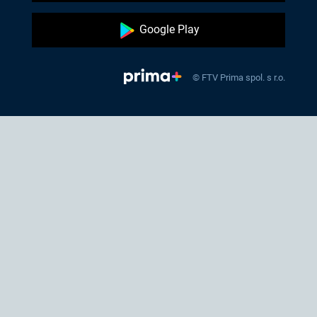
Google Play
© FTV Prima spol. s r.o.