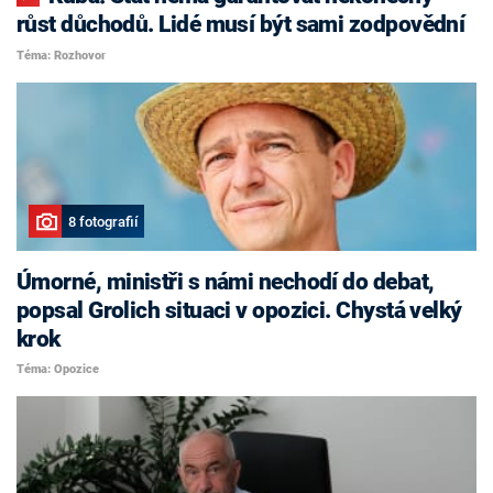
růst důchodů. Lidé musí být sami zodpovědní
Téma: Rozhovor
8 fotografií
Úmorné, ministři s námi nechodí do debat,
popsal Grolich situaci v opozici. Chystá velký
krok
Téma: Opozice