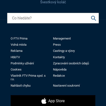
Švestkový koláč
O FTV Prima
Management
Volná místa
Press
Reklama
Castingy a výzvy
HbbTV
Kontakty
Podmínky užívání
Zpracování osobních údajů
Cookies
Nápověda
Vlastník FTV Prima spol. s
Redakce
r.o.
Nahlásit chybu
Nastavení soukromí
App Store