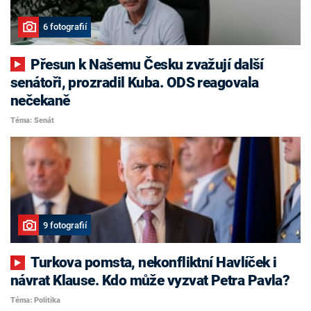
6 fotografií
Přesun k Našemu Česku zvažují další
senátoři, prozradil Kuba. ODS reagovala
nečekaně
Téma: Senát
9 fotografií
Turkova pomsta, nekonfliktní Havlíček i
návrat Klause. Kdo může vyzvat Petra Pavla?
Téma: Politika