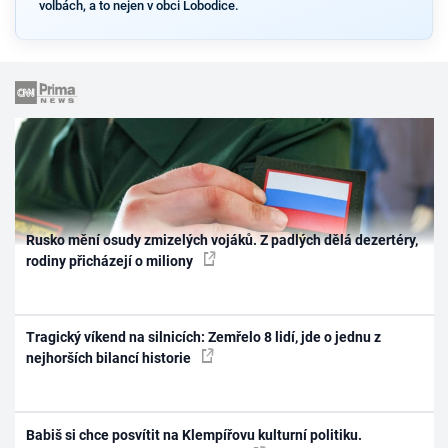
volbách, a to nejen v obci Lobodice.
Rusko mění osudy zmizelých vojáků. Z padlých dělá dezertéry,
rodiny přicházejí o miliony
Tragický víkend na silnicích: Zemřelo 8 lidí, jde o jednu z
nejhorších bilancí historie
Babiš si chce posvítit na Klempířovu kulturní politiku.