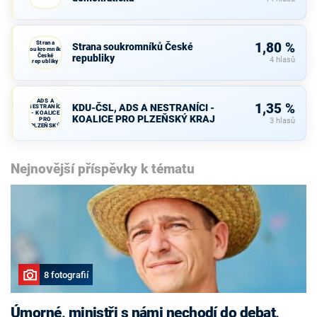
Strana
1,80 %
Strana soukromníků České
soukromníků
České
republiky
4 hlasů
republiky
KDU-ČSL,
ADS A
1,35 %
KDU-ČSL, ADS A NESTRANÍCI -
NESTRANÍCI
- KOALICE
KOALICE PRO PLZEŇSKÝ KRAJ
PRO
3 hlasů
PLZEŇSKÝ
KRAJ
Nejnovější příspěvky k tématu
8 fotografií
Úmorné, ministři s námi nechodí do debat,