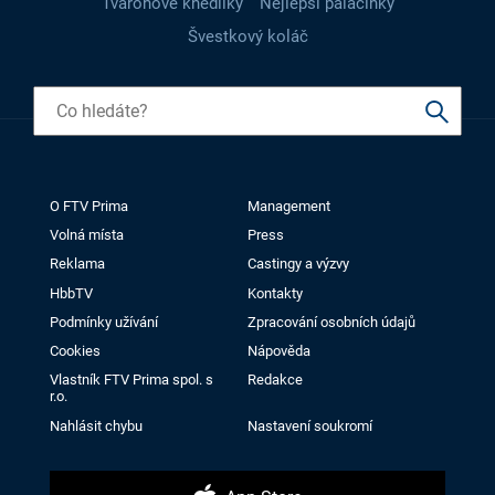
Tvarohové knedlíky
Nejlepší palačinky
Švestkový koláč
O FTV Prima
Management
Volná místa
Press
Reklama
Castingy a výzvy
HbbTV
Kontakty
Podmínky užívání
Zpracování osobních údajů
Cookies
Nápověda
Vlastník FTV Prima spol. s
Redakce
r.o.
Nahlásit chybu
Nastavení soukromí