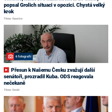
popsal Grolich situaci v opozici. Chystá velký
krok
Téma: Opozice
6 fotografií
Přesun k Našemu Česku zvažují další
senátoři, prozradil Kuba. ODS reagovala
nečekaně
Téma: Senát