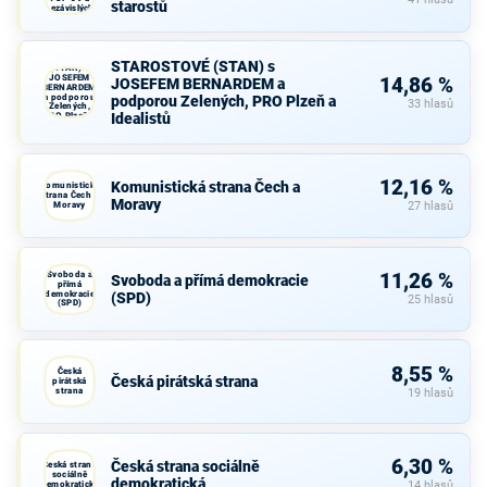
starostů
nezávislých
starostů
STAROSTOVÉ
STAROSTOVÉ (STAN) s
(STAN) s
JOSEFEM
14,86 %
JOSEFEM BERNARDEM a
BERNARDEM
a podporou
podporou Zelených, PRO Plzeň a
33 hlasů
Zelených,
Idealistů
PRO Plzeň a
Idealistů
12,16 %
Komunistická strana Čech a
Komunistická
strana Čech a
Moravy
Moravy
27 hlasů
Svoboda a
11,26 %
Svoboda a přímá demokracie
přímá
demokracie
(SPD)
25 hlasů
(SPD)
8,55 %
Česká
Česká pirátská strana
pirátská
strana
19 hlasů
6,30 %
Česká strana sociálně
Česká strana
sociálně
demokratická
demokratická
14 hlasů