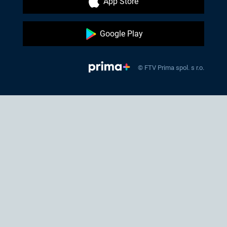
App Store
Google Play
© FTV Prima spol. s r.o.