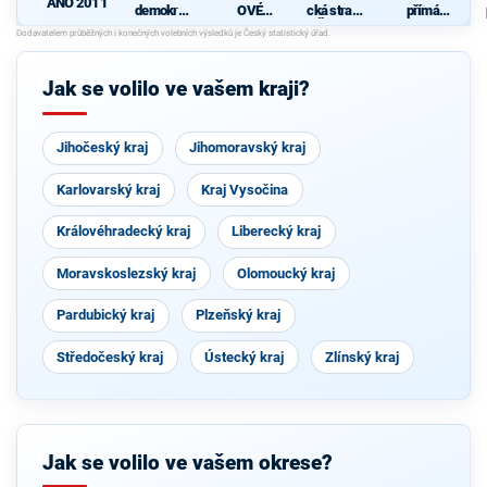
ANO 2011
demokrati
OVÉ
cká strana
přímá
cká strana
(STAN) s
Čech a
demokraci
s podporou
JOSEFEM
Moravy
e (SPD)
TOP 09 a
BERNARD
nezávislýc
EM a
Jak se volilo ve vašem kraji?
h starostů
podporou
Zelených,
PRO Plzeň
a Idealistů
Jihočeský kraj
Jihomoravský kraj
Karlovarský kraj
Kraj Vysočina
Královéhradecký kraj
Liberecký kraj
Moravskoslezský kraj
Olomoucký kraj
Pardubický kraj
Plzeňský kraj
Středočeský kraj
Ústecký kraj
Zlínský kraj
Jak se volilo ve vašem okrese?