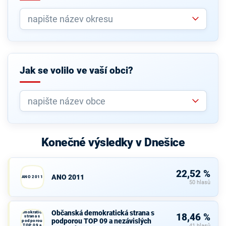
Jak se volilo ve vaší obci?
Konečné výsledky v Dnešice
22,52 %
ANO 2011
ANO 2011
50 hlasů
Občanská
Občanská demokratická strana s
demokratická
18,46 %
strana s
podporou TOP 09 a nezávislých
podporou
TOP 09 a
41 hlasů