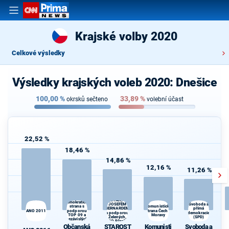
Krajské volby 2020
Celkové výsledky
Výsledky krajských voleb 2020: Dnešice
100,00
%
33,89
%
okrsků sečteno
volební účast
22,52 %
18,46 %
14,86 %
12,16 %
11,26 %
STAROSTOVÉ
Občanská
(STAN) s
demokratická
JOSEFEM
Svoboda a
strana s
Komunistická
BERNARDEM
přímá
ANO 2011
podporou
strana Čech a
a podporou
demokracie
TOP 09 a
Moravy
Zelených,
(SPD)
nezávislých
PRO Plzeň a
starostů
Občanská
STAROST
Komunisti
Svoboda a
Idealistů