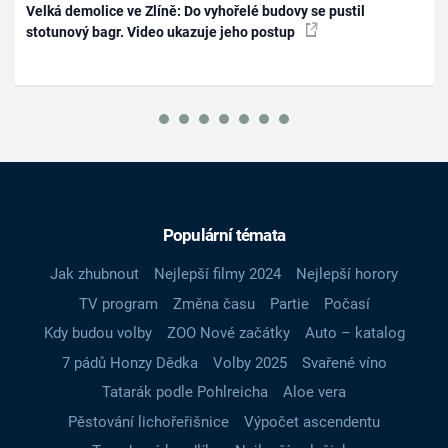
Velká demolice ve Zlíně: Do vyhořelé budovy se pustil
stotunový bagr. Video ukazuje jeho postup
Populární témata
Jak zhubnout
Nejlepší filmy 2024
Nejlepší horory
TV program
Změna času
Partie
Počasí
Kdy budou volby
ZOO Nové začátky
Auto – katalog
7 pádů Honzy Dědka
Volby 2025
Svařené víno
Tatarák podle Pohlreicha
Aloe vera
Pěstování lichořeřišnice
Výpočet ascendentu