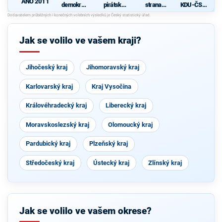
ANO 2011
demokrati
pirátská
strana
KDU-ČSL
cká strana
strana
sociálně
- Společně
N
demokrati
pro jižní
cká
Čechy
Jak se volilo ve vašem kraji?
Jihočeský kraj
Jihomoravský kraj
Karlovarský kraj
Kraj Vysočina
Královéhradecký kraj
Liberecký kraj
Moravskoslezský kraj
Olomoucký kraj
Pardubický kraj
Plzeňský kraj
Středočeský kraj
Ústecký kraj
Zlínský kraj
Jak se volilo ve vašem okrese?