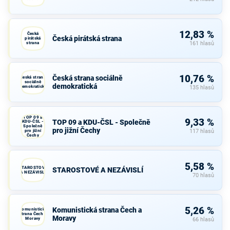
12,83 %
Česká
Česká pirátská strana
pirátská
strana
161 hlasů
10,76 %
Česká strana sociálně
Česká strana
sociálně
demokratická
demokratická
135 hlasů
TOP 09 a
9,33 %
TOP 09 a KDU-ČSL - Společně
KDU-ČSL -
Společně
pro jižní Čechy
pro jižní
117 hlasů
Čechy
5,58 %
STAROSTOVÉ
STAROSTOVÉ A NEZÁVISLÍ
A NEZÁVISLÍ
70 hlasů
5,26 %
Komunistická strana Čech a
Komunistická
strana Čech a
Moravy
Moravy
66 hlasů