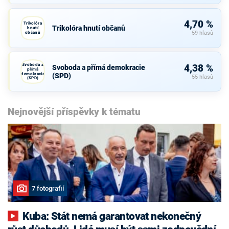
4,70 %
Trikolóra
Trikolóra hnutí občanů
hnutí
občanů
59 hlasů
Svoboda a
4,38 %
Svoboda a přímá demokracie
přímá
demokracie
(SPD)
55 hlasů
(SPD)
Nejnovější příspěvky k tématu
7 fotografií
Kuba: Stát nemá garantovat nekonečný