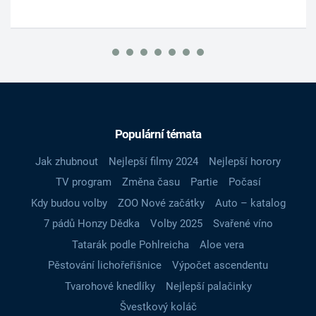
Populární témata
Jak zhubnout
Nejlepší filmy 2024
Nejlepší horory
TV program
Změna času
Partie
Počasí
Kdy budou volby
ZOO Nové začátky
Auto – katalog
7 pádů Honzy Dědka
Volby 2025
Svařené víno
Tatarák podle Pohlreicha
Aloe vera
Pěstování lichořeřišnice
Výpočet ascendentu
Tvarohové knedlíky
Nejlepší palačinky
Švestkový koláč