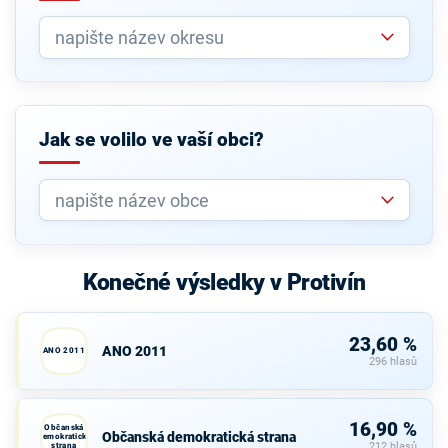
Jak se volilo ve vaší obci?
Konečné výsledky v Protivín
23,60 %
ANO 2011
ANO 2011
296 hlasů
16,90 %
Občanská
Občanská demokratická strana
demokratická
strana
212 hlasů