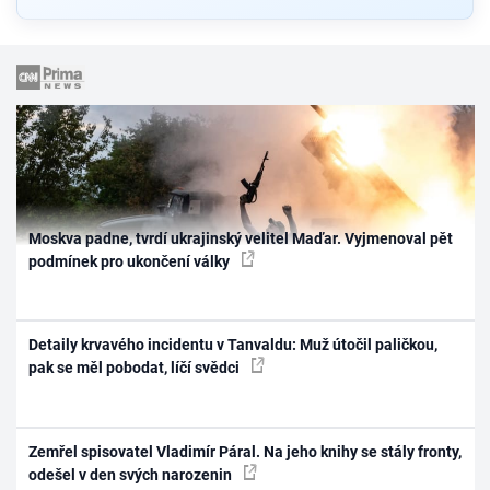
Moskva padne, tvrdí ukrajinský velitel Maďar. Vyjmenoval pět
podmínek pro ukončení války
Detaily krvavého incidentu v Tanvaldu: Muž útočil paličkou,
pak se měl pobodat, líčí svědci
Zemřel spisovatel Vladimír Páral. Na jeho knihy se stály fronty,
odešel v den svých narozenin