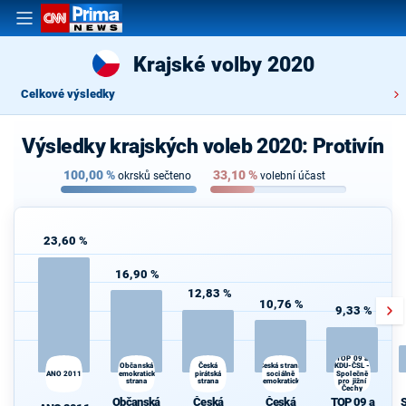
Krajské volby 2020
Celkové výsledky
Výsledky krajských voleb 2020: Protivín
100,00
%
33,10
%
okrsků sečteno
volební účast
23,60 %
16,90 %
12,83 %
10,76 %
9,33 %
TOP 09 a
Občanská
Česká strana
Česká
KDU-ČSL -
S
ANO 2011
demokratická
pirátská
sociálně
Společně
strana
strana
demokratická
pro jižní
Čechy
Občanská
Česká
Česká
TOP 09 a