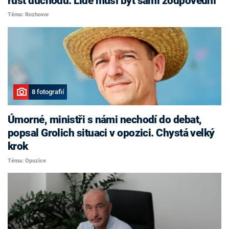
růst důchodů. Lidé musí být sami zodpovědní
Téma: Rozhovor
8 fotografií
Úmorné, ministři s námi nechodí do debat,
popsal Grolich situaci v opozici. Chystá velký
krok
Téma: Opozice