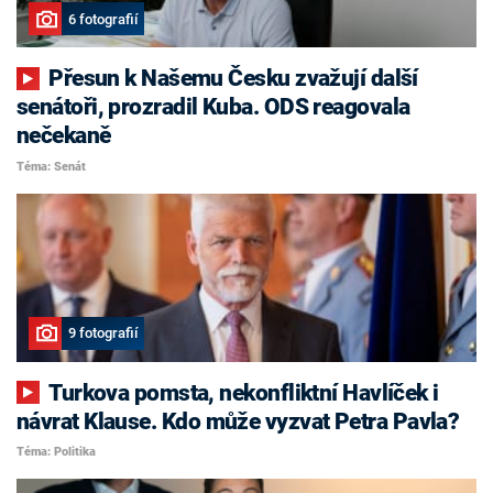
6 fotografií
Přesun k Našemu Česku zvažují další
senátoři, prozradil Kuba. ODS reagovala
nečekaně
Téma: Senát
9 fotografií
Turkova pomsta, nekonfliktní Havlíček i
návrat Klause. Kdo může vyzvat Petra Pavla?
Téma: Politika