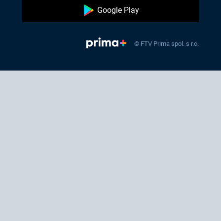
Google Play
© FTV Prima spol. s r.o.