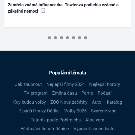
Zemřela známá influencerka. Towleová podlehla vzácné a
zákeřné nemoci
Populární témata
Jak zhubnout
Nejlepší filmy 2024
Nejlepší horory
TV program
Změna času
Partie
Počasí
Kdy budou volby
ZOO Nové začátky
Auto – katalog
7 pádů Honzy Dědka
Volby 2025
Svařené víno
Tatarák podle Pohlreicha
Aloe vera
Pěstování lichořeřišnice
Výpočet ascendentu