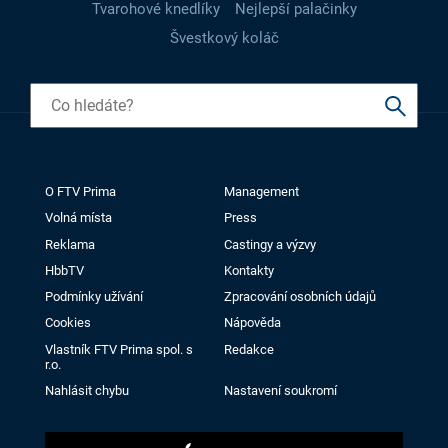
Tvarohové knedlíky
Nejlepší palačinky
Švestkový koláč
O FTV Prima
Management
Volná místa
Press
Reklama
Castingy a výzvy
HbbTV
Kontakty
Podmínky užívání
Zpracování osobních údajů
Cookies
Nápověda
Vlastník FTV Prima spol. s
Redakce
r.o.
Nahlásit chybu
Nastavení soukromí