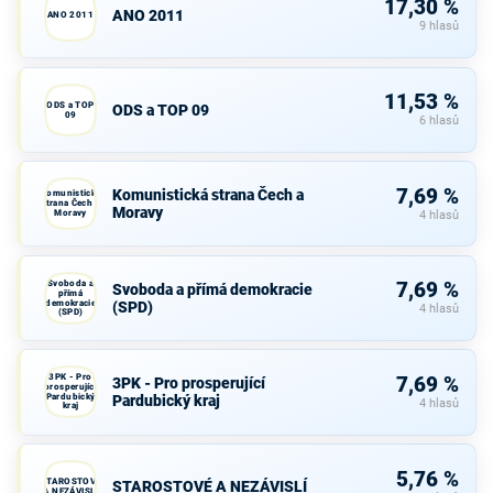
17,30 %
ANO 2011
ANO 2011
9 hlasů
11,53 %
ODS a TOP
ODS a TOP 09
09
6 hlasů
7,69 %
Komunistická strana Čech a
Komunistická
strana Čech a
Moravy
Moravy
4 hlasů
Svoboda a
7,69 %
Svoboda a přímá demokracie
přímá
demokracie
(SPD)
4 hlasů
(SPD)
3PK - Pro
7,69 %
3PK - Pro prosperující
prosperující
Pardubický
Pardubický kraj
4 hlasů
kraj
5,76 %
STAROSTOVÉ
STAROSTOVÉ A NEZÁVISLÍ
A NEZÁVISLÍ