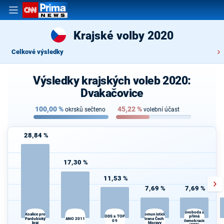
Krajské volby 2020
Celkové výsledky
Výsledky krajských voleb 2020:
Dvakačovice
100,00
%
45,22
%
okrsků sečteno
volební účast
28,84 %
17,30 %
11,53 %
7,69 %
7,69 %
Svoboda a
Komunistická
Koalice pro
ODS a TOP
přímá
Pardubický
ANO 2011
strana Čech a
09
demokracie
kraj
Moravy