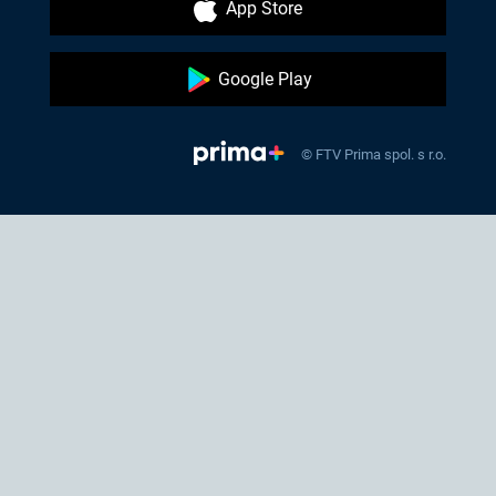
App Store
Google Play
© FTV Prima spol. s r.o.