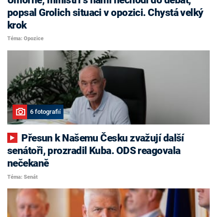
popsal Grolich situaci v opozici. Chystá velký
krok
Téma: Opozice
6 fotografií
Přesun k Našemu Česku zvažují další
senátoři, prozradil Kuba. ODS reagovala
nečekaně
Téma: Senát