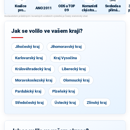
(SPD)
Koalice
ODS a TOP
Komunisti
Svoboda a
ANO 2011
pro
09
cká strana
přímá
p
Pardubick
Čech a
demokraci
ý kraj
Moravy
e (SPD)
P
Jak se volilo ve vašem kraji?
Jihočeský kraj
Jihomoravský kraj
Karlovarský kraj
Kraj Vysočina
Královéhradecký kraj
Liberecký kraj
Moravskoslezský kraj
Olomoucký kraj
Pardubický kraj
Plzeňský kraj
Středočeský kraj
Ústecký kraj
Zlínský kraj