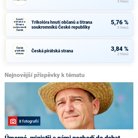
3 hlasů
Trikolóra
hnutí
5,76 %
Trikolóra hnutí občanů a Strana
občanů a
Strana
soukromníků České republiky
soukromníků
3 hlasů
České
republiky
3,84 %
Česká
Česká pirátská strana
pirátská
strana
2 hlasů
Nejnovější příspěvky k tématu
8 fotografií
Úmorné, ministři s námi nechodí do debat,