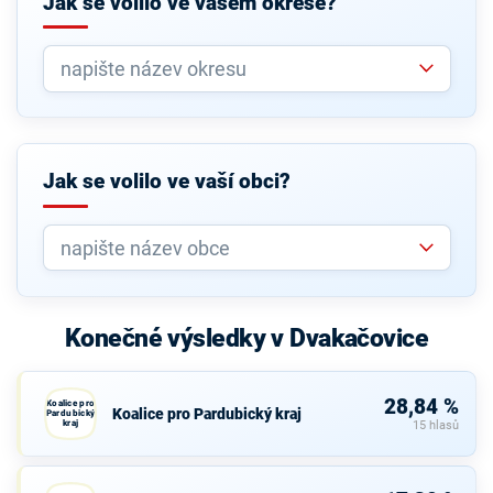
Jak se volilo ve vašem okrese?
Jak se volilo ve vaší obci?
Konečné výsledky v Dvakačovice
28,84 %
Koalice pro
Koalice pro Pardubický kraj
Pardubický
kraj
15 hlasů