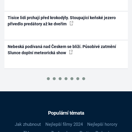
Tisíce lidí prchají před krokodýly. Stoupající keňské jezero
přivedlo predátory až ke dveřím
Nebeská podívaná nad Českem se blíží. Působivé zatmění
Slunce doplní meteorická show
Populární témata
Jak zhubnout
Nejlepší filmy 2024
Nejlepší horory