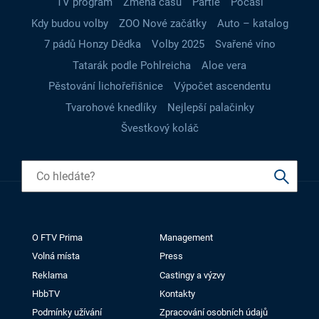
TV program
Změna času
Partie
Počasí
Kdy budou volby
ZOO Nové začátky
Auto – katalog
7 pádů Honzy Dědka
Volby 2025
Svařené víno
Tatarák podle Pohlreicha
Aloe vera
Pěstování lichořeřišnice
Výpočet ascendentu
Tvarohové knedlíky
Nejlepší palačinky
Švestkový koláč
O FTV Prima
Management
Volná místa
Press
Reklama
Castingy a výzvy
HbbTV
Kontakty
Podmínky užívání
Zpracování osobních údajů