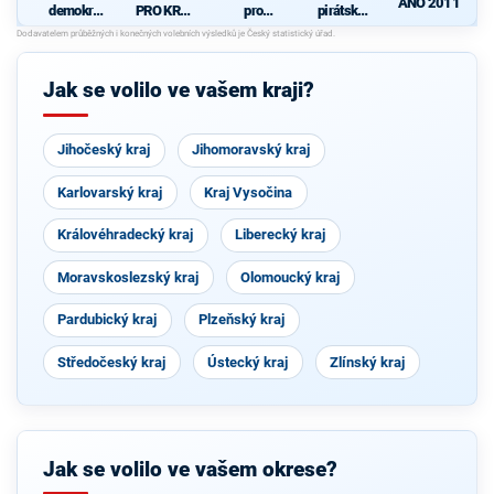
ANO 2011
demokrati
PRO KRAJ
pro
pirátská
cká strana
-
Královéhra
strana
d
+
Osobnosti
decký kraj
STAROST
kraje,
- KDU-
OVÉ A
ČSSD a
ČSL -
Jak se volilo ve vašem kraji?
NEZÁVISL
Zelení
VPM -
Í a
Nestraníci
VÝCHODO
ČEŠI
Jihočeský kraj
Jihomoravský kraj
Karlovarský kraj
Kraj Vysočina
Královéhradecký kraj
Liberecký kraj
Moravskoslezský kraj
Olomoucký kraj
Pardubický kraj
Plzeňský kraj
Středočeský kraj
Ústecký kraj
Zlínský kraj
Jak se volilo ve vašem okrese?