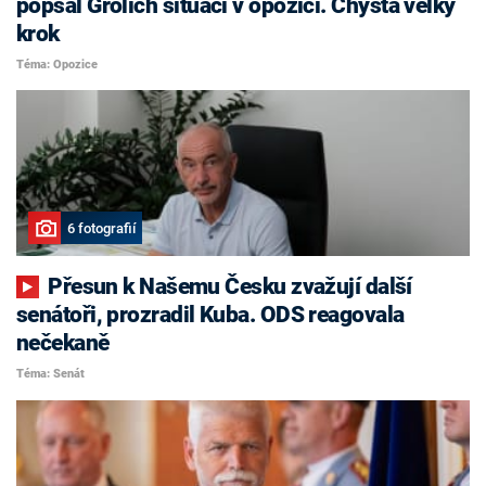
popsal Grolich situaci v opozici. Chystá velký
krok
Téma: Opozice
6 fotografií
Přesun k Našemu Česku zvažují další
senátoři, prozradil Kuba. ODS reagovala
nečekaně
Téma: Senát