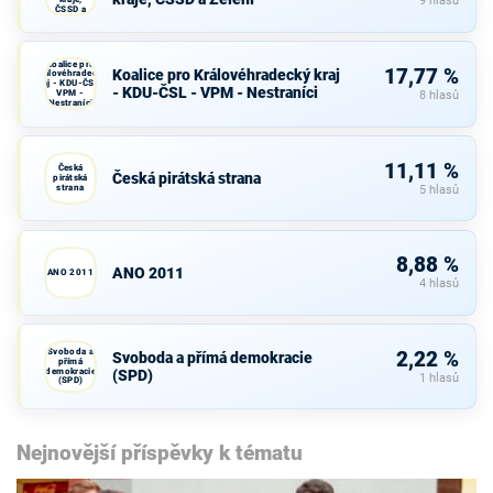
9 hlasů
ČSSD a
Zelení
Koalice pro
17,77 %
Koalice pro Královéhradecký kraj
Královéhradecký
kraj - KDU-ČSL -
- KDU-ČSL - VPM - Nestraníci
VPM -
8 hlasů
Nestraníci
11,11 %
Česká
Česká pirátská strana
pirátská
strana
5 hlasů
8,88 %
ANO 2011
ANO 2011
4 hlasů
Svoboda a
2,22 %
Svoboda a přímá demokracie
přímá
demokracie
(SPD)
1 hlasů
(SPD)
Nejnovější příspěvky k tématu