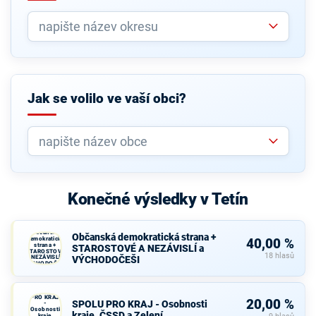
Jak se volilo ve vaší obci?
Konečné výsledky v Tetín
Občanská
Občanská demokratická strana +
demokratická
40,00 %
strana +
STAROSTOVÉ A NEZÁVISLÍ a
STAROSTOVÉ
18 hlasů
A NEZÁVISLÍ a
VÝCHODOČEŠI
VÝCHODOČEŠI
SPOLU
PRO KRAJ
20,00 %
SPOLU PRO KRAJ - Osobnosti
-
Osobnosti
kraje, ČSSD a Zelení
kraje,