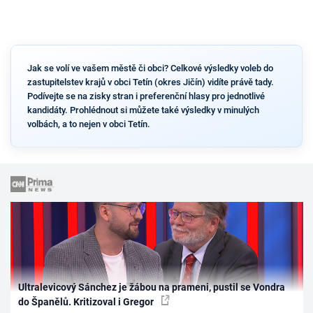
Jak se volí ve vašem městě či obci? Celkové výsledky voleb do
zastupitelstev krajů v obci Tetín (okres Jičín) vidíte právě tady.
Podívejte se na zisky stran i preferenční hlasy pro jednotlivé
kandidáty. Prohlédnout si můžete také výsledky v minulých
volbách, a to nejen v obci Tetín.
Ultralevicový Sánchez je žábou na prameni, pustil se Vondra
do Španělů. Kritizoval i Gregor