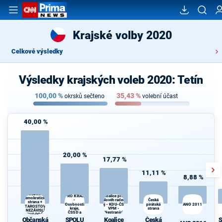
Krajské volby 2020
Celkové výsledky
Výsledky krajských voleb 2020: Tetín
100,00
%
35,43
%
okrsků sečteno
volební účast
40,00 %
20,00 %
17,77 %
11,11 %
8,88 %
SPOLU
Občanská
PRO KRAJ
Koalice pro
demokratická
-
Česká
Královéhradecký
strana +
Osobnosti
kraj - KDU-ČSL -
pirátská
ANO 2011
STAROSTOVÉ
kraje,
VPM -
strana
A NEZÁVISLÍ a
ČSSD a
Nestraníci
VÝCHODOČEŠI
Zelení
Občanská
SPOLU
Koalice
Česká
S