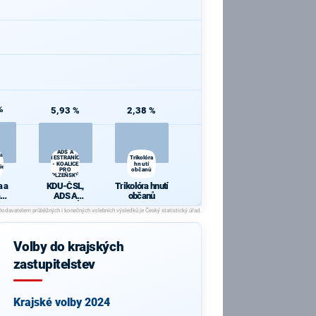
%
5,93 %
2,38 %
KDU-ČSL,
ADS A
 a
NESTRANÍCI
Trikolóra
- KOALICE
hnutí
ie
PRO
občanů
PLZEŇSKÝ
KRAJ
 a
KDU-ČSL,
Trikolóra hnutí
ADS A
občanů
cie
NESTRANÍCI -
KOALICE PRO
PLZEŇSKÝ
KRAJ
Volby do krajských
zastupitelstev
Krajské volby 2024