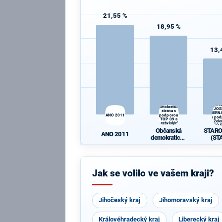
21,55 %
18,95 %
13,
STAR
Občanská
(ST
demokratická
JOS
strana s
BERN
ANO 2011
podporou
a po
TOP 09 a
Zele
nezávislých
PRO P
starostů
Občanská
STAR
Idea
ANO 2011
demokratická
(ST
strana s
JOS
podporou TOP
BERN
09 a
a po
nezávislých
Zele
Jak se volilo ve vašem kraji?
starostů
PRO P
Idea
Jihočeský kraj
Jihomoravský kraj
Královéhradecký kraj
Liberecký kraj