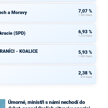
7,07 %
ech a Moravy
1 242 hlasů
6,93 %
kracie (SPD)
1 216 hlasů
RANÍCI - KOALICE
5,93 %
1 042 hlasů
2,38 %
419 hlasů
Úmorné, ministři s námi nechodí do