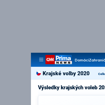
Domácí
Zahranič
Pořady
Krajské volby 2020
Celk
Výsledky krajských voleb 20