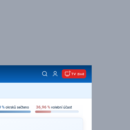
TV živě
0
%
36,96
%
okrsků sečteno
volební účast