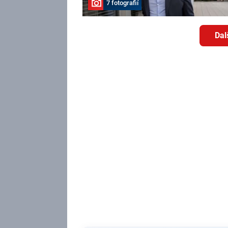
7 fotografií
Dal