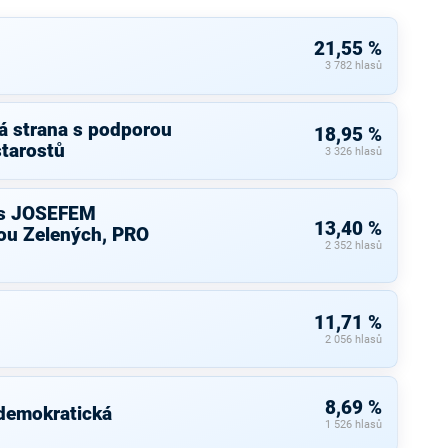
21,55 %
3 782 hlasů
á strana s podporou
18,95 %
starostů
3 326 hlasů
s JOSEFEM
13,40 %
u Zelených, PRO
2 352 hlasů
11,71 %
2 056 hlasů
8,69 %
 demokratická
1 526 hlasů