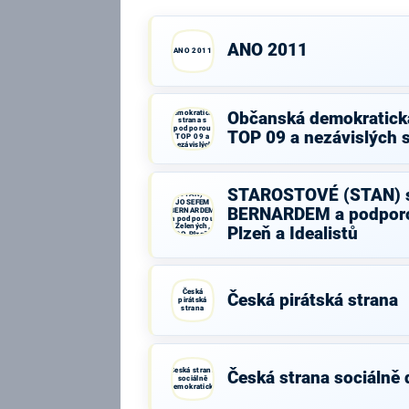
ANO 2011
ANO 2011
Občanská
demokratická
Občanská demokratick
strana s
podporou
TOP 09 a nezávislých 
TOP 09 a
nezávislých
starostů
STAROSTOVÉ
STAROSTOVÉ (STAN) 
(STAN) s
JOSEFEM
BERNARDEM a podporo
BERNARDEM
a podporou
Zelených,
Plzeň a Idealistů
PRO Plzeň a
Idealistů
Česká
Česká pirátská strana
pirátská
strana
Česká strana
Česká strana sociálně
sociálně
demokratická