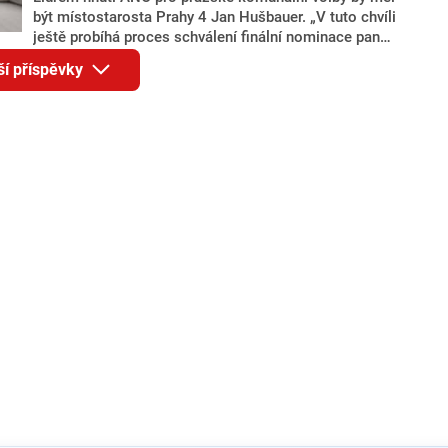
být místostarosta Prahy 4 Jan Hušbauer. „V tuto chvíli
ještě probíhá proces schválení finální nominace pana
Jana Hušbauera Výborem hnutí ANO,“ uvedl pro
ší příspěvky
redakci místopředseda pražského ANO Martin
Benkovič. O Hušbauerovi se spekulovalo jako o
náhradníkovi v čele pražské kandidátky poté, co
rezignoval po sérii nejasností v majetkových
přiznáních a pořizování bytů Ondřej Prokop. Zároveň
ale stále není jasné, kdo bude za ANO kandidovat ve
dvou ze tří pražských obvodů do horní komory
parlamentu. ANO má v Praze dlouhodobě horší
výsledky než ve zbytku republiky.