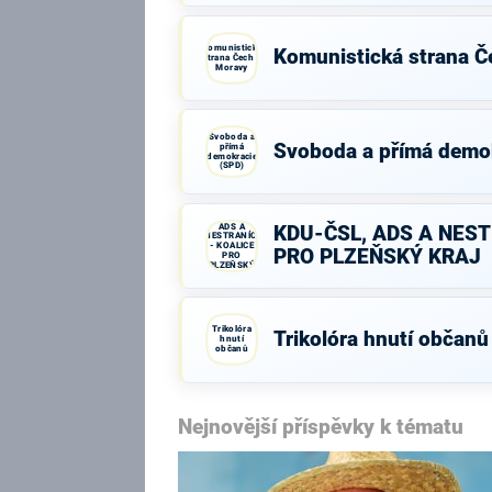
Komunistická
Komunistická strana Č
strana Čech a
Moravy
Svoboda a
Svoboda a přímá demo
přímá
demokracie
(SPD)
KDU-ČSL,
ADS A
KDU-ČSL, ADS A NEST
NESTRANÍCI
- KOALICE
PRO PLZEŇSKÝ KRAJ
PRO
PLZEŇSKÝ
KRAJ
Trikolóra
Trikolóra hnutí občanů
hnutí
občanů
Nejnovější příspěvky k tématu