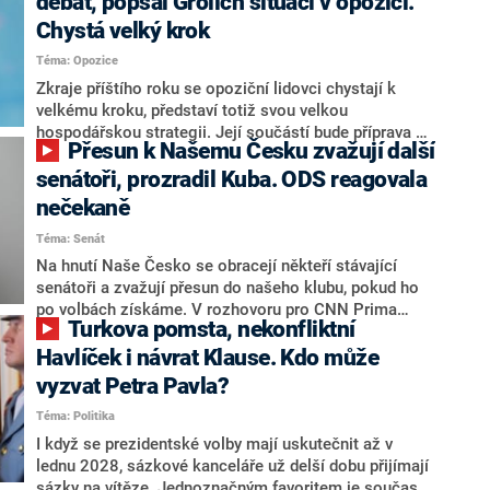
debat, popsal Grolich situaci v opozici.
Chystá velký krok
Téma: Opozice
Zkraje příštího roku se opoziční lidovci chystají k
velkému kroku, představí totiž svou velkou
hospodářskou strategii. Její součástí bude příprava na
Přesun k Našemu Česku zvažují další
stárnutí populace, řekl ve středu na setkání s novináři
nový předseda lidovců Jan Grolich. Ten zároveň v
senátoři, prozradil Kuba. ODS reagovala
senátních volbách kandiduje ve Vyškově. Popsal i
nečekaně
aktivitu opozice, o níž vládní strany nebo političtí
Téma: Senát
komentátoři mluví jako o slabé a v defenzivě. „Je to
úmorná práce upozorňovat na chyby vlády. Ministři s
Na hnutí Naše Česko se obracejí někteří stávající
námi navíc nechodí do debat. Chceme ale ukazovat
senátoři a zvažují přesun do našeho klubu, pokud ho
svoje témata,“ odpověděl Grolich na dotaz CNN Prima
po volbách získáme. V rozhovoru pro CNN Prima
Turkova pomsta, nekonfliktní
NEWS.
NEWS to řekl zakladatel hnutí a jihočeský hejtman
Martin Kuba. Konkrétní nebyl, ale získat by takto mohl
Havlíček i návrat Klause. Kdo může
například senátora Zdeňka Hrabu, který je dnes
vyzvat Petra Pavla?
součástí klubu ODS a TOP 09. Hraba to na dotaz
Téma: Politika
redakce nevyloučil. Předseda klubu senátorů ODS
Zdeněk Nytra redakci řekl, že počítá s odchodem
I když se prezidentské volby mají uskutečnit až v
některých senátorů z klubu a že Naše Česko není
lednu 2028, sázkové kanceláře už delší dobu přijímají
nepřítel, ale soupeř.
sázky na vítěze. Jednoznačným favoritem je současná