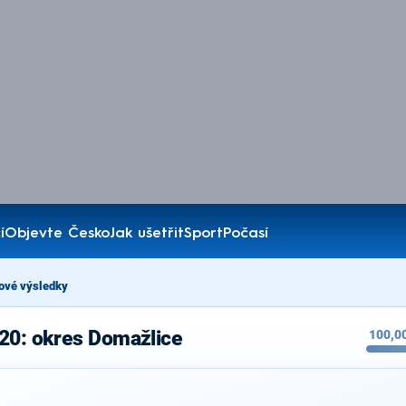
í
Objevte Česko
Jak ušetřit
Sport
Počasí
ové výsledky
20: okres Domažlice
100,0