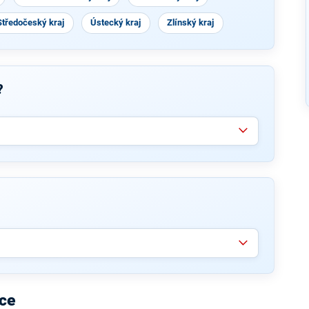
Středočeský kraj
Ústecký kraj
Zlínský kraj
?
ice