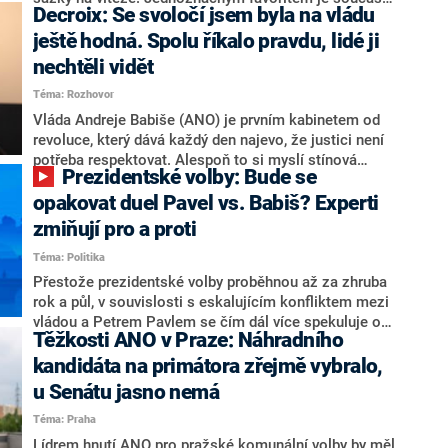
Decroix: Se svoločí jsem byla na vládu
hlava státu Petr Pavel. Daleko za ním pak bookmakeři
zmiňují dva výrazné politiky ANO, tedy premiéra
ještě hodná. Spolu říkalo pravdu, lidé ji
Andreje Babiše a ministra průmyslu Karla Havlíčka.
nechtěli vidět
Oblíbeným tipem samotných sázkařů je poslanec za
Téma: Rozhovor
Motoristy Filip Turek. Politolog Jan Kubáček nicméně
o případné kandidatuře kohokoliv ze zmíněné trojice
Vláda Andreje Babiše (ANO) je prvním kabinetem od
značně pochybuje. Podle něj současná koalice dosud
revoluce, který dává každý den najevo, že justici není
nemá osobu, která by Pavlovi mohla konkurovat.
potřeba respektovat. Alespoň to si myslí stínová
Prezidentské volby: Bude se
ministryně spravedlnosti ODS Eva Decroix. V
rozhovoru pro CNN Prima NEWS si nebrala servítky
opakovat duel Pavel vs. Babiš? Experti
ohledně politického výkonu svého nástupce Jeronýma
zmiňují pro a proti
Tejce (za ANO) či vládní zmocněnkyně pro lidská
Téma: Politika
práva Taťány Malé (ANO). Označením „svoloč“ na
adresu vlády prý byla ještě hodná. Decroix se také
Přestože prezidentské volby proběhnou až za zhruba
vrátila k volební porážce koalice Spolu či promluvila o
rok a půl, v souvislosti s eskalujícím konfliktem mezi
hnutí Naše Česko Martina Kuby.
vládou a Petrem Pavlem se čím dál více spekuluje o
Těžkosti ANO v Praze: Náhradního
tom, koho by do bitvy o Hrad mohla vyslat současná
koalice. Někteří političtí komentátoři znovu vytahují
kandidáta na primátora zřejmě vybralo,
jméno premiéra Andreje Babiše (ANO). Jak moc je
u Senátu jasno nemá
pravděpodobné, že se v prezidentských volbách 2028
Téma: Praha
bude znovu opakovat souboj z roku 2023?
Lídrem hnutí ANO pro pražské komunální volby by měl