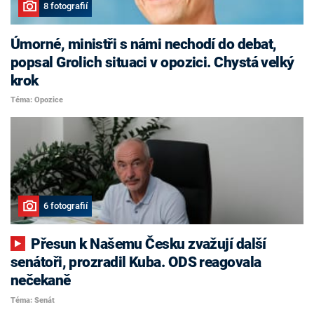
8 fotografií
Úmorné, ministři s námi nechodí do debat,
popsal Grolich situaci v opozici. Chystá velký
krok
Téma: Opozice
6 fotografií
Přesun k Našemu Česku zvažují další
senátoři, prozradil Kuba. ODS reagovala
nečekaně
Téma: Senát