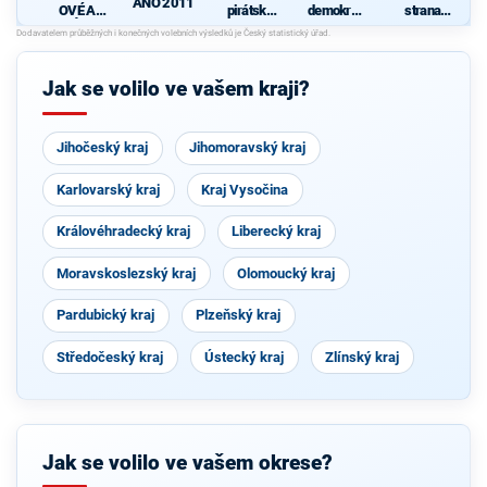
ANO 2011
OVÉ A
pirátská
demokrati
strana
NEZÁVISL
strana
cká strana
sociálně
d
Í
demokrati
cká
Jak se volilo ve vašem kraji?
Jihočeský kraj
Jihomoravský kraj
Karlovarský kraj
Kraj Vysočina
Královéhradecký kraj
Liberecký kraj
Moravskoslezský kraj
Olomoucký kraj
Pardubický kraj
Plzeňský kraj
Středočeský kraj
Ústecký kraj
Zlínský kraj
Jak se volilo ve vašem okrese?