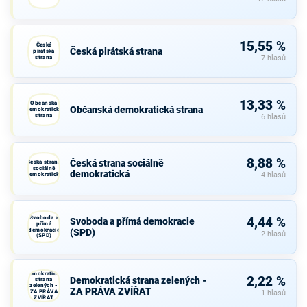
15,55 %
Česká
Česká pirátská strana
pirátská
strana
7 hlasů
13,33 %
Občanská
Občanská demokratická strana
demokratická
strana
6 hlasů
8,88 %
Česká strana sociálně
Česká strana
sociálně
demokratická
demokratická
4 hlasů
Svoboda a
4,44 %
Svoboda a přímá demokracie
přímá
demokracie
(SPD)
2 hlasů
(SPD)
Demokratická
2,22 %
Demokratická strana zelených -
strana
zelených -
ZA PRÁVA ZVÍŘAT
ZA PRÁVA
1 hlasů
ZVÍŘAT