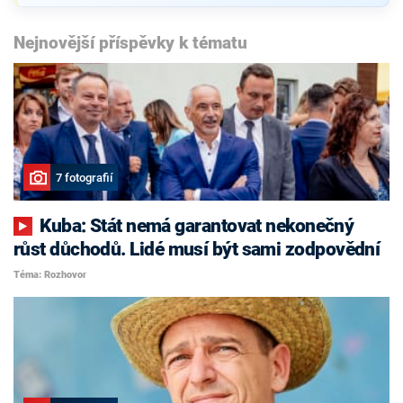
Nejnovější příspěvky k tématu
7 fotografií
Kuba: Stát nemá garantovat nekonečný
růst důchodů. Lidé musí být sami zodpovědní
Téma: Rozhovor