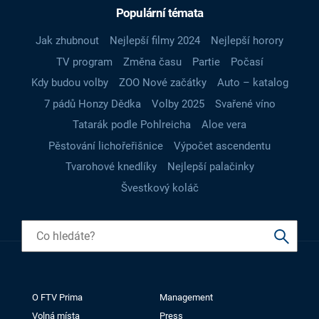
Populární témata
Jak zhubnout
Nejlepší filmy 2024
Nejlepší horory
TV program
Změna času
Partie
Počasí
Kdy budou volby
ZOO Nové začátky
Auto – katalog
7 pádů Honzy Dědka
Volby 2025
Svařené víno
Tatarák podle Pohlreicha
Aloe vera
Pěstování lichořeřišnice
Výpočet ascendentu
Tvarohové knedlíky
Nejlepší palačinky
Švestkový koláč
O FTV Prima
Management
Volná místa
Press