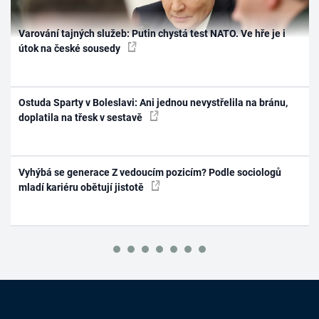
Varování tajných služeb: Putin chystá test NATO. Ve hře je i
útok na české sousedy
Ostuda Sparty v Boleslavi: Ani jednou nevystřelila na bránu,
doplatila na třesk v sestavě
Vyhýbá se generace Z vedoucím pozicím? Podle sociologů
mladí kariéru obětují jistotě