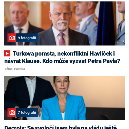
9 fotografií
Turkova pomsta, nekonfliktní Havlíček i
návrat Klause. Kdo může vyzvat Petra Pavla?
Téma: Politika
7 fotografií
Decroix: Se svoločí jsem byla na vládu ještě