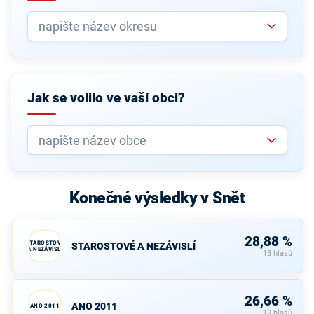
Jak se volilo ve vaší obci?
Konečné výsledky v Snět
28,88 %
STAROSTOVÉ
STAROSTOVÉ A NEZÁVISLÍ
A NEZÁVISLÍ
13 hlasů
26,66 %
ANO 2011
ANO 2011
12 hlasů