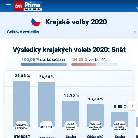
Krajské volby 2020
Celkové výsledky
Výsledky krajských voleb 2020: Snět
100,00
%
54,22
%
okrsků sečteno
volební účast
28,88 %
26,66 %
15,55 %
13,33 %
8,88 %
Občanská
Česká
Česká strana
STAROSTOVÉ
ANO 2011
pirátská
demokratická
sociálně
A NEZÁVISLÍ
strana
strana
demokratická
STAROST
Česká
Občanská
Česká
S