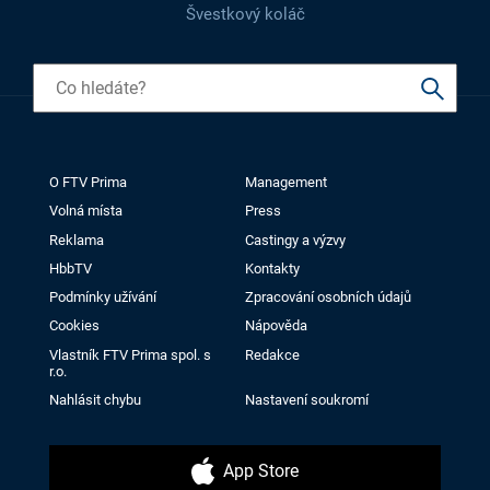
Švestkový koláč
O FTV Prima
Management
Volná místa
Press
Reklama
Castingy a výzvy
HbbTV
Kontakty
Podmínky užívání
Zpracování osobních údajů
Cookies
Nápověda
Vlastník FTV Prima spol. s
Redakce
r.o.
Nahlásit chybu
Nastavení soukromí
App Store