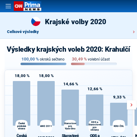
Krajské volby 2020
Celkové výsledky
Výsledky krajských voleb 2020: Krahulčí
100,00
%
30,49
%
okrsků sečteno
volební účast
18,00 %
18,00 %
14,66 %
12,66 %
9,33 %
ODS a
K
Česká
Starostové
Starostové
pirátská
ANO 2011
pro
KDU-ČSL
s
pro
strana
Vysočinu
občany
Česká
Starostové
ODS a
K