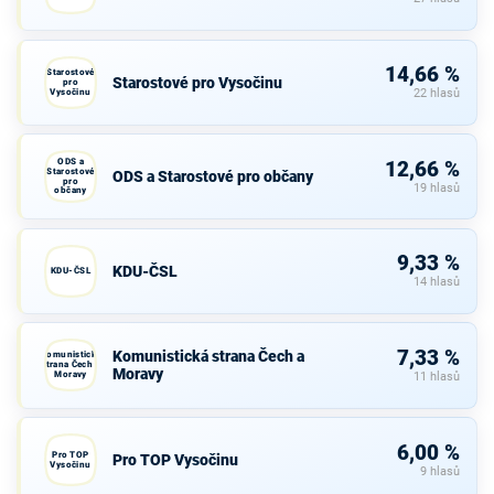
14,66 %
Starostové
Starostové pro Vysočinu
pro
Vysočinu
22 hlasů
ODS a
12,66 %
Starostové
ODS a Starostové pro občany
pro
19 hlasů
občany
9,33 %
KDU-ČSL
KDU-ČSL
14 hlasů
7,33 %
Komunistická strana Čech a
Komunistická
strana Čech a
Moravy
Moravy
11 hlasů
6,00 %
Pro TOP
Pro TOP Vysočinu
Vysočinu
9 hlasů