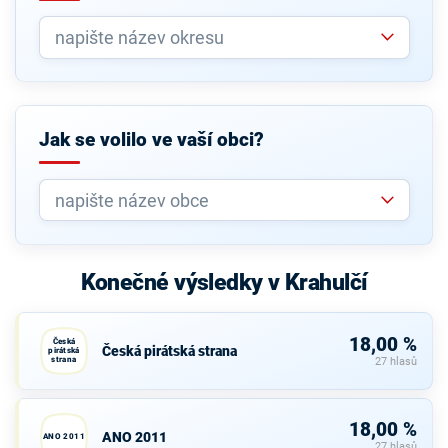
Jak se volilo ve vaší obci?
Konečné výsledky v Krahulčí
18,00 %
Česká
Česká pirátská strana
pirátská
strana
27 hlasů
18,00 %
ANO 2011
ANO 2011
27 hlasů