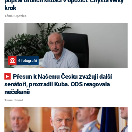
popsal Grolich situaci v opozici. Chystá velký
krok
Téma: Opozice
6 fotografií
Přesun k Našemu Česku zvažují další
senátoři, prozradil Kuba. ODS reagovala
nečekaně
Téma: Senát