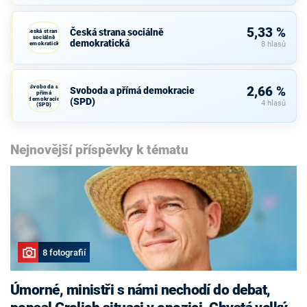
5,33 %
Česká strana sociálně
Česká strana
sociálně
demokratická
demokratická
8 hlasů
Svoboda a
2,66 %
Svoboda a přímá demokracie
přímá
demokracie
(SPD)
4 hlasů
(SPD)
Nejnovější příspěvky k tématu
8 fotografií
Úmorné, ministři s námi nechodí do debat,