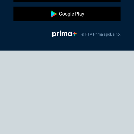
Google Play
© FTV Prima spol. s r.o.