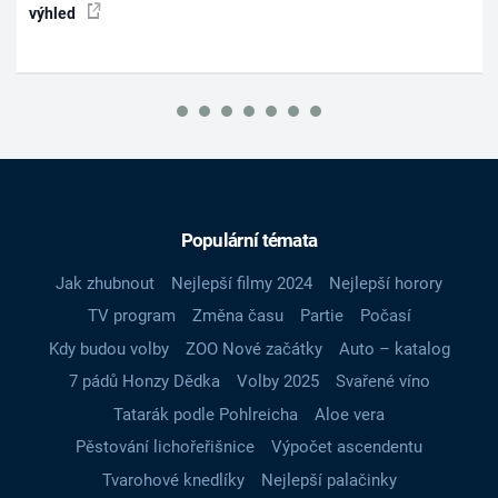
výhled
Populární témata
Jak zhubnout
Nejlepší filmy 2024
Nejlepší horory
TV program
Změna času
Partie
Počasí
Kdy budou volby
ZOO Nové začátky
Auto – katalog
7 pádů Honzy Dědka
Volby 2025
Svařené víno
Tatarák podle Pohlreicha
Aloe vera
Pěstování lichořeřišnice
Výpočet ascendentu
Tvarohové knedlíky
Nejlepší palačinky