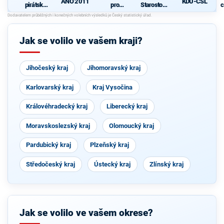
ANO 2011
KDU-ČSL
pirátská
pro
Starostové
c
strana
Vysočinu
pro občany
Jak se volilo ve vašem kraji?
Jihočeský kraj
Jihomoravský kraj
Karlovarský kraj
Kraj Vysočina
Královéhradecký kraj
Liberecký kraj
Moravskoslezský kraj
Olomoucký kraj
Pardubický kraj
Plzeňský kraj
Středočeský kraj
Ústecký kraj
Zlínský kraj
Jak se volilo ve vašem okrese?