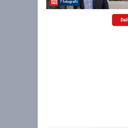
7 fotografií
Dal