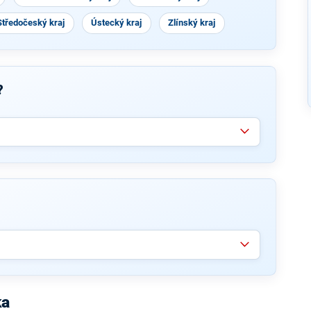
Středočeský kraj
Ústecký kraj
Zlínský kraj
?
ka