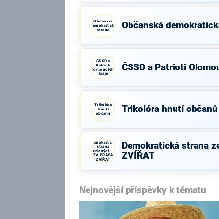
Občanská
Občanská demokratick
demokratická
strana
ČSSD a
ČSSD a Patrioti Olomo
Patrioti
Olomouckého
kraje
Trikolóra
Trikolóra hnutí občanů
hnutí
občanů
Demokratická
Demokratická strana z
strana
zelených -
ZVÍŘAT
ZA PRÁVA
ZVÍŘAT
Nejnovější příspěvky k tématu