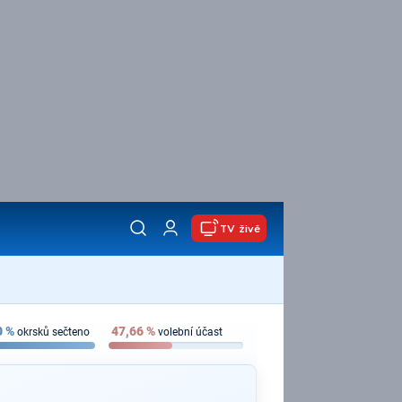
TV živě
0
%
47,66
%
okrsků sečteno
volební účast