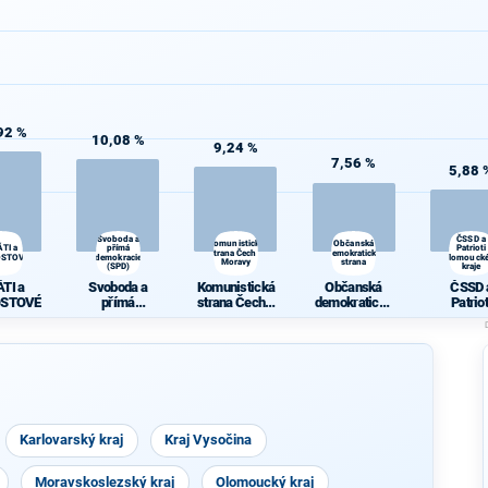
92 %
10,08 %
9,24 %
7,56 %
5,88 
Svoboda a
ČSSD a
Komunistická
Občanská
ÁTI a
přímá
Patrioti
strana Čech a
demokratická
OSTOVÉ
demokracie
Olomouck
Moravy
strana
(SPD)
kraje
ÁTI a
Svoboda a
Komunistická
Občanská
ČSSD 
OSTOVÉ
přímá
strana Čech a
demokratická
Patriot
demokracie
Moravy
strana
Olomouc
(SPD)
kraje
Karlovarský kraj
Kraj Vysočina
Moravskoslezský kraj
Olomoucký kraj