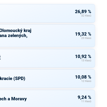
26,89 %
32 hlasů
 Olomoucký kraj
19,32 %
ana zelených,
23 hlasů
10,92 %
É
13 hlasů
10,08 %
kracie (SPD)
12 hlasů
9,24 %
ech a Moravy
11 hlasů