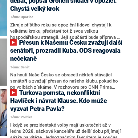
debat, popsal Grolich situaci v opozici.
Chystá velký krok
Téma: Opozice
Zkraje příštího roku se opoziční lidovci chystají k
velkému kroku, představí totiž svou velkou
hospodářskou strategii. Její součástí bude příprava na
Přesun k Našemu Česku zvažují další
stárnutí populace, řekl ve středu na setkání s novináři
nový předseda lidovců Jan Grolich. Ten zároveň v
senátoři, prozradil Kuba. ODS reagovala
senátních volbách kandiduje ve Vyškově. Popsal i
nečekaně
aktivitu opozice, o níž vládní strany nebo političtí
Téma: Senát
komentátoři mluví jako o slabé a v defenzivě. „Je to
úmorná práce upozorňovat na chyby vlády. Ministři s
Na hnutí Naše Česko se obracejí někteří stávající
námi navíc nechodí do debat. Chceme ale ukazovat
senátoři a zvažují přesun do našeho klubu, pokud ho
svoje témata,“ odpověděl Grolich na dotaz CNN Prima
po volbách získáme. V rozhovoru pro CNN Prima
Turkova pomsta, nekonfliktní
NEWS.
NEWS to řekl zakladatel hnutí a jihočeský hejtman
Martin Kuba. Konkrétní nebyl, ale získat by takto mohl
Havlíček i návrat Klause. Kdo může
například senátora Zdeňka Hrabu, který je dnes
vyzvat Petra Pavla?
součástí klubu ODS a TOP 09. Hraba to na dotaz
Téma: Politika
redakce nevyloučil. Předseda klubu senátorů ODS
Zdeněk Nytra redakci řekl, že počítá s odchodem
I když se prezidentské volby mají uskutečnit až v
některých senátorů z klubu a že Naše Česko není
lednu 2028, sázkové kanceláře už delší dobu přijímají
nepřítel, ale soupeř.
sázky na vítěze. Jednoznačným favoritem je současná