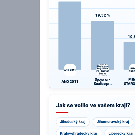
19,32 %
10,
Spojenci -
Koalice pro
Olomoucký
kraj (KDU-
PIR
ANO 2011
ČSL, TOP 09,
STAR
Strana
zelených,
Spojenci -
PIR
ProOlomouc)
ANO 2011
Koalice pro
STAR
Olomoucký
kraj (KDU-
ČSL, TOP 09,
Strana
Jak se volilo ve vašem kraji?
zelených,
ProOlomouc)
Jihočeský kraj
Jihomoravský kraj
Královéhradecký kraj
Liberecký kraj