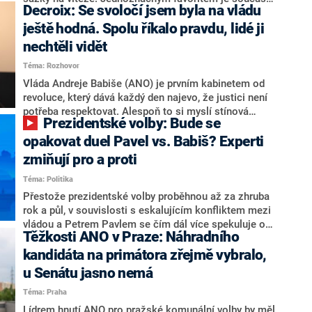
Decroix: Se svoločí jsem byla na vládu
hlava státu Petr Pavel. Daleko za ním pak bookmakeři
zmiňují dva výrazné politiky ANO, tedy premiéra
ještě hodná. Spolu říkalo pravdu, lidé ji
Andreje Babiše a ministra průmyslu Karla Havlíčka.
nechtěli vidět
Oblíbeným tipem samotných sázkařů je poslanec za
Téma: Rozhovor
Motoristy Filip Turek. Politolog Jan Kubáček nicméně
o případné kandidatuře kohokoliv ze zmíněné trojice
Vláda Andreje Babiše (ANO) je prvním kabinetem od
značně pochybuje. Podle něj současná koalice dosud
revoluce, který dává každý den najevo, že justici není
nemá osobu, která by Pavlovi mohla konkurovat.
potřeba respektovat. Alespoň to si myslí stínová
Prezidentské volby: Bude se
ministryně spravedlnosti ODS Eva Decroix. V
rozhovoru pro CNN Prima NEWS si nebrala servítky
opakovat duel Pavel vs. Babiš? Experti
ohledně politického výkonu svého nástupce Jeronýma
zmiňují pro a proti
Tejce (za ANO) či vládní zmocněnkyně pro lidská
Téma: Politika
práva Taťány Malé (ANO). Označením „svoloč“ na
adresu vlády prý byla ještě hodná. Decroix se také
Přestože prezidentské volby proběhnou až za zhruba
vrátila k volební porážce koalice Spolu či promluvila o
rok a půl, v souvislosti s eskalujícím konfliktem mezi
hnutí Naše Česko Martina Kuby.
vládou a Petrem Pavlem se čím dál více spekuluje o
Těžkosti ANO v Praze: Náhradního
tom, koho by do bitvy o Hrad mohla vyslat současná
koalice. Někteří političtí komentátoři znovu vytahují
kandidáta na primátora zřejmě vybralo,
jméno premiéra Andreje Babiše (ANO). Jak moc je
u Senátu jasno nemá
pravděpodobné, že se v prezidentských volbách 2028
Téma: Praha
bude znovu opakovat souboj z roku 2023?
Lídrem hnutí ANO pro pražské komunální volby by měl