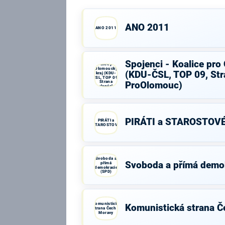
ANO 2011
ANO 2011
Spojenci -
Spojenci - Koalice pro
Koalice pro
Olomoucký
(KDU-ČSL, TOP 09, Str
kraj (KDU-
ČSL, TOP 09,
Strana
ProOlomouc)
zelených,
ProOlomouc)
PIRÁTI a STAROSTOV
PIRÁTI a
STAROSTOVÉ
Svoboda a
Svoboda a přímá demo
přímá
demokracie
(SPD)
Komunistická
Komunistická strana Č
strana Čech a
Moravy