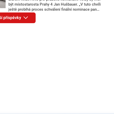
být místostarosta Prahy 4 Jan Hušbauer. „V tuto chvíli
ještě probíhá proces schválení finální nominace pana
Jana Hušbauera Výborem hnutí ANO,“ uvedl pro
ší příspěvky
redakci místopředseda pražského ANO Martin
Benkovič. O Hušbauerovi se spekulovalo jako o
náhradníkovi v čele pražské kandidátky poté, co
rezignoval po sérii nejasností v majetkových
přiznáních a pořizování bytů Ondřej Prokop. Zároveň
ale stále není jasné, kdo bude za ANO kandidovat ve
dvou ze tří pražských obvodů do horní komory
parlamentu. ANO má v Praze dlouhodobě horší
výsledky než ve zbytku republiky.