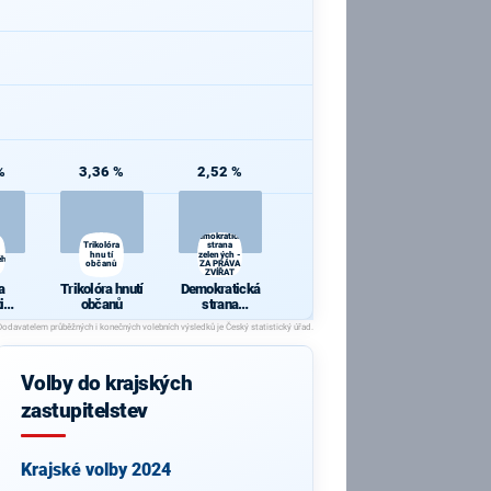
%
3,36 %
2,52 %
Demokratická
Trikolóra
strana
hnutí
zelených -
ého
občanů
ZA PRÁVA
ZVÍŘAT
a
Trikolóra hnutí
Demokratická
i
občanů
strana
kého
zelených - ZA
PRÁVA
ZVÍŘAT
Volby do krajských
zastupitelstev
Krajské volby 2024