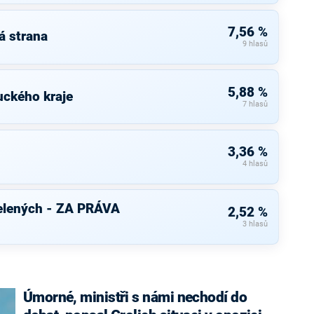
7,56 %
á strana
9 hlasů
5,88 %
uckého kraje
7 hlasů
3,36 %
4 hlasů
elených - ZA PRÁVA
2,52 %
3 hlasů
Úmorné, ministři s námi nechodí do