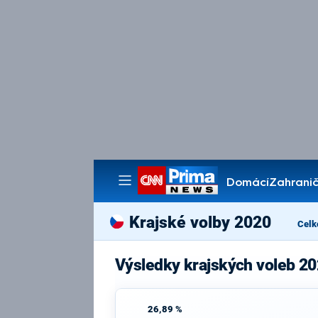
Domácí
Zahranič
Pořady
Krajské volby 2020
Celk
Výsledky krajských voleb 2
26,89 %