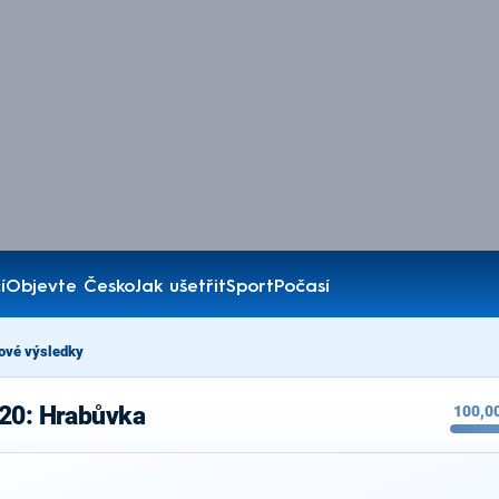
í
Objevte Česko
Jak ušetřit
Sport
Počasí
ové výsledky
020: Hrabůvka
100,0