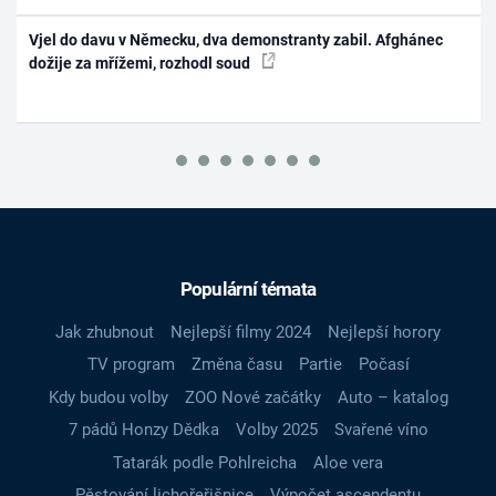
Vjel do davu v Německu, dva demonstranty zabil. Afghánec
dožije za mřížemi, rozhodl soud
Populární témata
Jak zhubnout
Nejlepší filmy 2024
Nejlepší horory
TV program
Změna času
Partie
Počasí
Kdy budou volby
ZOO Nové začátky
Auto – katalog
7 pádů Honzy Dědka
Volby 2025
Svařené víno
Tatarák podle Pohlreicha
Aloe vera
Pěstování lichořeřišnice
Výpočet ascendentu