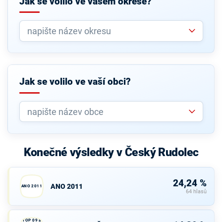
Jak se volilo ve vašem okrese?
Jak se volilo ve vaší obci?
Konečné výsledky v Český Rudolec
24,24 %
ANO 2011
ANO 2011
64 hlasů
TOP 09 a