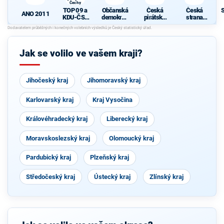
Čechy
TOP 09 a
Občanská
Česká
Česká
ANO 2011
KDU-ČSL
demokrati
pirátská
strana
- Společně
cká strana
strana
sociálně
N
pro jižní
demokrati
Čechy
cká
Jak se volilo ve vašem kraji?
Jihočeský kraj
Jihomoravský kraj
Karlovarský kraj
Kraj Vysočina
Královéhradecký kraj
Liberecký kraj
Moravskoslezský kraj
Olomoucký kraj
Pardubický kraj
Plzeňský kraj
Středočeský kraj
Ústecký kraj
Zlínský kraj