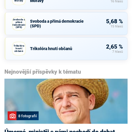
Moravy
Moravy
16 hlasů
Svoboda a
5,68 %
Svoboda a přímá demokracie
přímá
demokracie
(SPD)
15 hlasů
(SPD)
2,65 %
Trikolóra
Trikolóra hnutí občanů
hnutí
občanů
7 hlasů
Nejnovější příspěvky k tématu
8 fotografií
Úmorné, ministři s námi nechodí do debat,