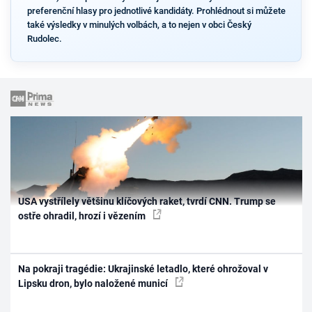
preferenční hlasy pro jednotlivé kandidáty. Prohlédnout si můžete
také výsledky v minulých volbách, a to nejen v obci Český
Rudolec.
USA vystřílely většinu klíčových raket, tvrdí CNN. Trump se
ostře ohradil, hrozí i vězením
Na pokraji tragédie: Ukrajinské letadlo, které ohrožoval v
Lipsku dron, bylo naložené municí