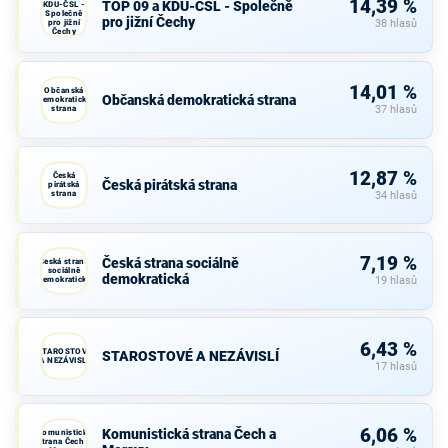
14,39 %
TOP 09 a KDU-ČSL - Společně
KDU-ČSL -
Společně
pro jižní Čechy
pro jižní
38 hlasů
Čechy
14,01 %
Občanská
Občanská demokratická strana
demokratická
strana
37 hlasů
12,87 %
Česká
Česká pirátská strana
pirátská
strana
34 hlasů
7,19 %
Česká strana sociálně
Česká strana
sociálně
demokratická
demokratická
19 hlasů
6,43 %
STAROSTOVÉ
STAROSTOVÉ A NEZÁVISLÍ
A NEZÁVISLÍ
17 hlasů
6,06 %
Komunistická strana Čech a
Komunistická
strana Čech a