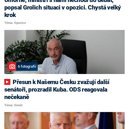
popsal Grolich situaci v opozici. Chystá velký
krok
Téma: Opozice
6 fotografií
Přesun k Našemu Česku zvažují další
senátoři, prozradil Kuba. ODS reagovala
nečekaně
Téma: Senát