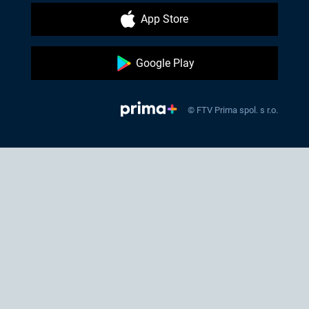
App Store
Google Play
© FTV Prima spol. s r.o.