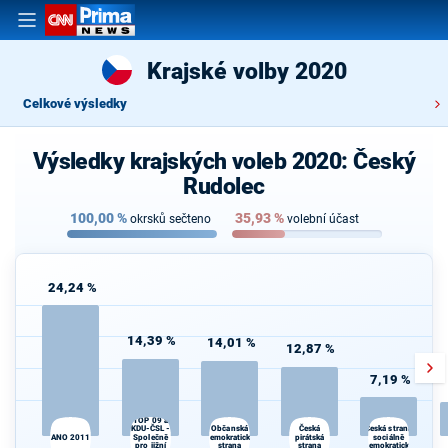
Krajské volby 2020
Celkové výsledky
Výsledky krajských voleb 2020: Český
Rudolec
100,00
%
35,93
%
okrsků sečteno
volební účast
24,24 %
14,39 %
14,01 %
12,87 %
7,19 %
TOP 09 a
KDU-ČSL -
Česká
Občanská
Česká strana
S
ANO 2011
Společně
demokratická
pirátská
sociálně
pro jižní
strana
strana
demokratická