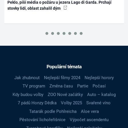
Peklo, píší média o požáru u jezera Lago di Garda. Prchají
stovky lidí, oblast zahalil dým
Populární témata
Jak zhubnout
Nejlepší filmy 2024
Nejlepší horory
TV program
Změna času
Partie
Počasí
Kdy budou volby
ZOO Nové začátky
Auto – katalog
7 pádů Honzy Dědka
Volby 2025
Svařené víno
Tatarák podle Pohlreicha
Aloe vera
Pěstování lichořeřišnice
Výpočet ascendentu