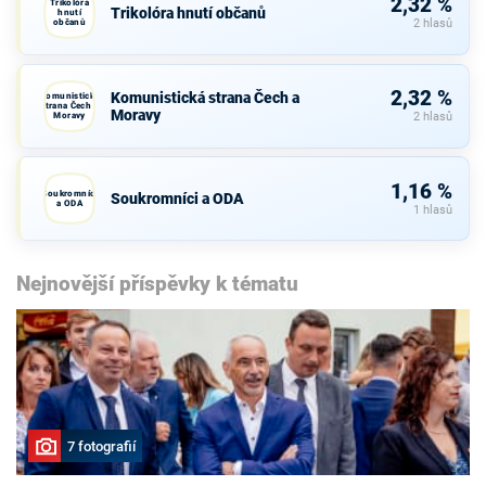
2,32 %
Trikolóra
Trikolóra hnutí občanů
hnutí
občanů
2 hlasů
2,32 %
Komunistická strana Čech a
Komunistická
strana Čech a
Moravy
Moravy
2 hlasů
1,16 %
Soukromníci
Soukromníci a ODA
a ODA
1 hlasů
Nejnovější příspěvky k tématu
7 fotografií