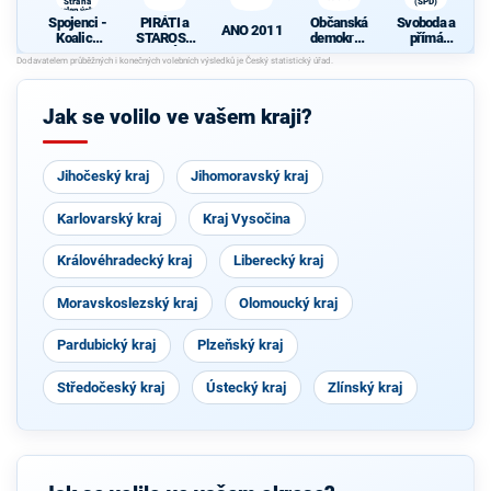
Strana
(SPD)
zelených,
Spojenci -
PIRÁTI a
Občanská
Svoboda a
ProOlomouc)
ANO 2011
Koalice
STAROST
demokrati
přímá
pro
OVÉ
cká strana
demokraci
Olomouck
e (SPD)
ý kraj
(KDU-
Jak se volilo ve vašem kraji?
ČSL, TOP
09, Strana
zelených,
ProOlomo
Jihočeský kraj
uc)
Jihomoravský kraj
Karlovarský kraj
Kraj Vysočina
Královéhradecký kraj
Liberecký kraj
Moravskoslezský kraj
Olomoucký kraj
Pardubický kraj
Plzeňský kraj
Středočeský kraj
Ústecký kraj
Zlínský kraj