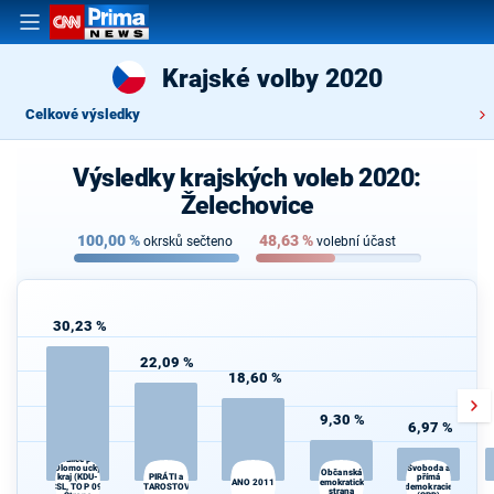
Krajské volby 2020
Celkové výsledky
Výsledky krajských voleb 2020:
Želechovice
100,00
%
48,63
%
okrsků sečteno
volební účast
30,23 %
22,09 %
18,60 %
9,30 %
6,97 %
Spojenci -
Koalice pro
Olomoucký
Svoboda a
Občanská
kraj (KDU-
přímá
PIRÁTI a
ANO 2011
demokratická
ČSL, TOP 09,
STAROSTOVÉ
demokracie
O
strana