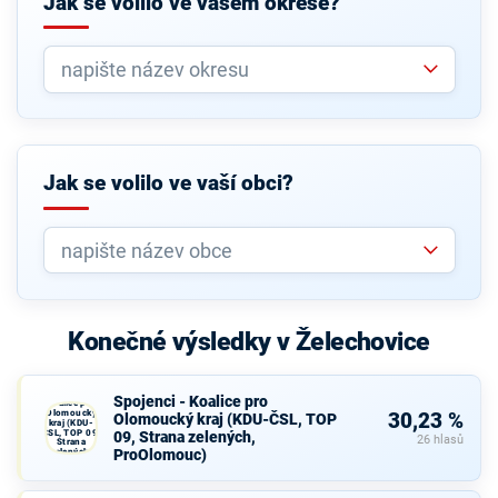
Jak se volilo ve vašem okrese?
Jak se volilo ve vaší obci?
Konečné výsledky v Želechovice
Spojenci -
Spojenci - Koalice pro
Koalice pro
Olomoucký
30,23 %
Olomoucký kraj (KDU-ČSL, TOP
kraj (KDU-
ČSL, TOP 09,
09, Strana zelených,
26 hlasů
Strana
ProOlomouc)
zelených,
ProOlomouc)