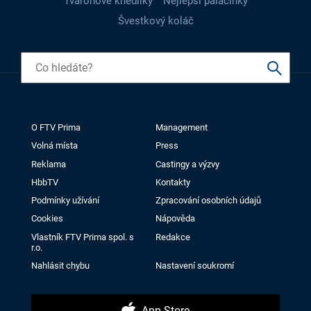
Tvarohové knedlíky
Nejlepší palačinky
Švestkový koláč
O FTV Prima
Management
Volná místa
Press
Reklama
Castingy a výzvy
HbbTV
Kontakty
Podmínky užívání
Zpracování osobních údajů
Cookies
Nápověda
Vlastník FTV Prima spol. s
Redakce
r.o.
Nahlásit chybu
Nastavení soukromí
App Store