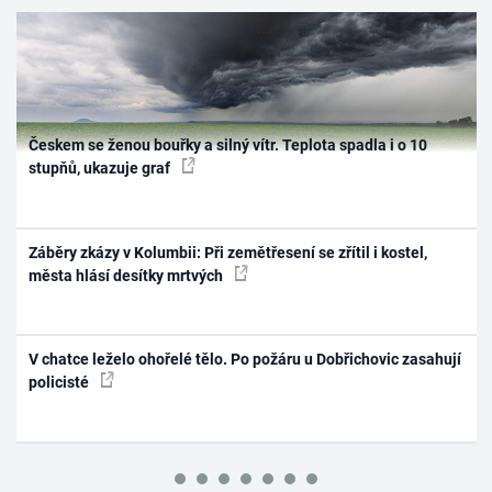
Českem se ženou bouřky a silný vítr. Teplota spadla i o 10
stupňů, ukazuje graf
Záběry zkázy v Kolumbii: Při zemětřesení se zřítil i kostel,
města hlásí desítky mrtvých
V chatce leželo ohořelé tělo. Po požáru u Dobřichovic zasahují
policisté