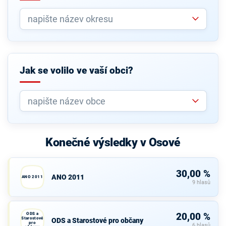
Jak se volilo ve vaší obci?
Konečné výsledky v Osové
30,00 %
ANO 2011
ANO 2011
9 hlasů
ODS a
20,00 %
Starostové
ODS a Starostové pro občany
pro
6 hlasů