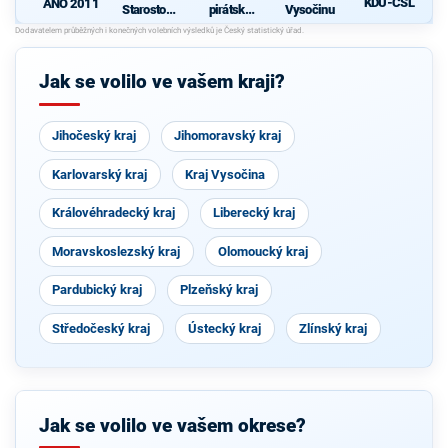
KDU-ČSL
ANO 2011
Starostové
pirátská
Vysočinu
pro občany
strana
d
Jak se volilo ve vašem kraji?
Jihočeský kraj
Jihomoravský kraj
Karlovarský kraj
Kraj Vysočina
Královéhradecký kraj
Liberecký kraj
Moravskoslezský kraj
Olomoucký kraj
Pardubický kraj
Plzeňský kraj
Středočeský kraj
Ústecký kraj
Zlínský kraj
Jak se volilo ve vašem okrese?