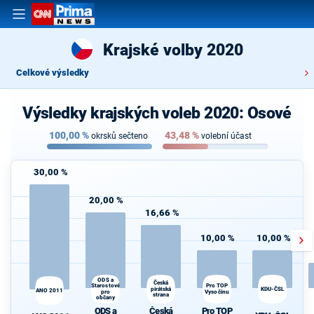
Krajské volby 2020
Celkové výsledky
Výsledky krajských voleb 2020: Osové
100,00
%
43,48
%
okrsků sečteno
volební účast
30,00 %
20,00 %
16,66 %
10,00 %
10,00 %
ODS a
Česká
Starostové
Pro TOP
pirátská
KDU-ČSL
ANO 2011
pro
Vysočinu
strana
d
občany
ODS a
Česká
Pro TOP