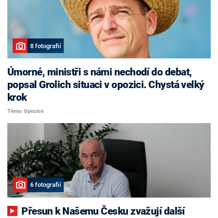
8 fotografií
Úmorné, ministři s námi nechodí do debat,
popsal Grolich situaci v opozici. Chystá velký
krok
Téma: Opozice
6 fotografií
Přesun k Našemu Česku zvažují další