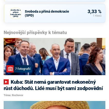
Svoboda a
3,33 %
Svoboda a přímá demokracie
přímá
demokracie
(SPD)
1 hlasů
(SPD)
Nejnovější příspěvky k tématu
7 fotografií
Kuba: Stát nemá garantovat nekonečný
růst důchodů. Lidé musí být sami zodpovědní
Téma: Rozhovor