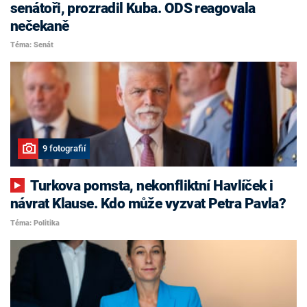
senátoři, prozradil Kuba. ODS reagovala
nečekaně
Téma: Senát
9 fotografií
Turkova pomsta, nekonfliktní Havlíček i
návrat Klause. Kdo může vyzvat Petra Pavla?
Téma: Politika