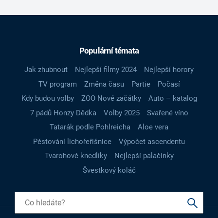
Populární témata
Jak zhubnout
Nejlepší filmy 2024
Nejlepší horory
TV program
Změna času
Partie
Počasí
Kdy budou volby
ZOO Nové začátky
Auto – katalog
7 pádů Honzy Dědka
Volby 2025
Svařené víno
Tatarák podle Pohlreicha
Aloe vera
Pěstování lichořeřišnice
Výpočet ascendentu
Tvarohové knedlíky
Nejlepší palačinky
Švestkový koláč