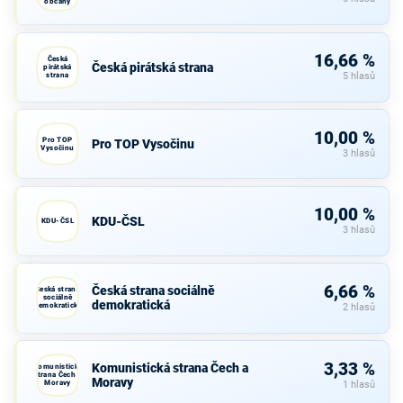
občany
16,66 %
Česká
Česká pirátská strana
pirátská
strana
5 hlasů
10,00 %
Pro TOP
Pro TOP Vysočinu
Vysočinu
3 hlasů
10,00 %
KDU-ČSL
KDU-ČSL
3 hlasů
6,66 %
Česká strana sociálně
Česká strana
sociálně
demokratická
demokratická
2 hlasů
3,33 %
Komunistická strana Čech a
Komunistická
strana Čech a
Moravy
Moravy
1 hlasů