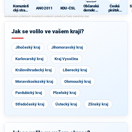
Starostové a
osobnosti
Komunisti
Občanská
Česká
S
pro Moravu
ANO 2011
KDU-ČSL
cká strana
demokrati
pirátská
Čech a
cká strana
strana
Moravy
s podporou
Svobodný
ch a hnutí
Jak se volilo ve vašem kraji?
Starostové
a
osobnosti
pro
Jihočeský kraj
Jihomoravský kraj
Moravu
Karlovarský kraj
Kraj Vysočina
Královéhradecký kraj
Liberecký kraj
Moravskoslezský kraj
Olomoucký kraj
Pardubický kraj
Plzeňský kraj
Středočeský kraj
Ústecký kraj
Zlínský kraj