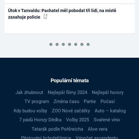
Útok v Tanvaldu: Pachatel měl pobodat tři lidi, na místě
zasahuje policie
Populární témata
Jak zhubnout
Nejlepší filmy 2024
Nejlepší horory
TV program
Změna času
Partie
Počasí
Kdy budou volby
ZOO Nové začátky
Auto – katalog
7 pádů Honzy Dědka
Volby 2025
Svařené víno
Tatarák podle Pohlreicha
Aloe vera
Pěstování lichořeřišnice
Výpočet ascendentu