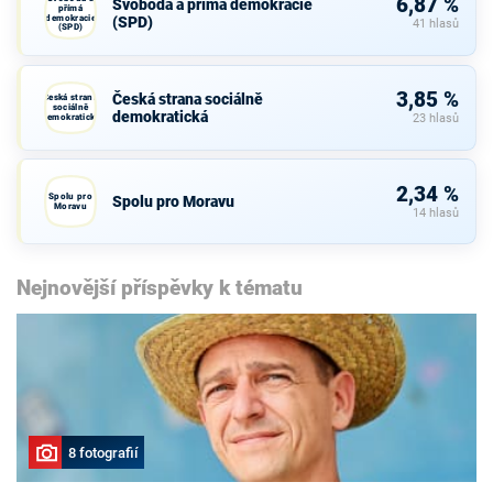
6,87 %
Svoboda a přímá demokracie
přímá
demokracie
(SPD)
41 hlasů
(SPD)
3,85 %
Česká strana sociálně
Česká strana
sociálně
demokratická
demokratická
23 hlasů
2,34 %
Spolu pro
Spolu pro Moravu
Moravu
14 hlasů
Nejnovější příspěvky k tématu
8 fotografií