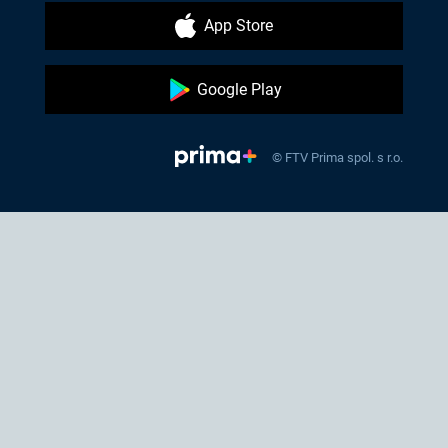
App Store
Google Play
© FTV Prima spol. s r.o.