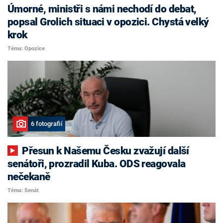
Úmorné, ministři s námi nechodí do debat,
popsal Grolich situaci v opozici. Chystá velký
krok
Téma: Opozice
6 fotografií
Přesun k Našemu Česku zvažují další
senátoři, prozradil Kuba. ODS reagovala
nečekaně
Téma: Senát