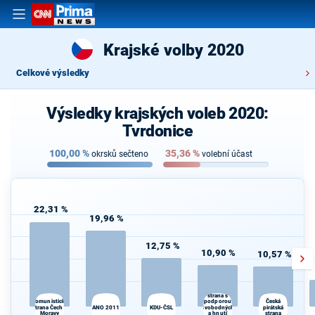
Krajské volby 2020
Celkové výsledky
Výsledky krajských voleb 2020:
Tvrdonice
100,00
%
35,36
%
okrsků sečteno
volební účast
22,31 %
19,96 %
12,75 %
10,90 %
10,57 %
Občanská
demokratická
strana s
podporou
Komunistická
Česká
strana Čech a
ANO 2011
KDU-ČSL
Svobodných
pirátská
Moravy
a hnutí
strana