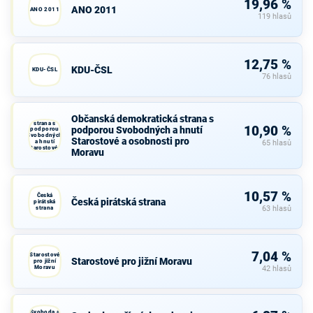
19,96 %
ANO 2011
ANO 2011
119 hlasů
12,75 %
KDU-ČSL
KDU-ČSL
76 hlasů
Občanská
Občanská demokratická strana s
demokratická
strana s
10,90 %
podporou Svobodných a hnutí
podporou
Svobodných
Starostové a osobnosti pro
a hnutí
65 hlasů
Starostové a
Moravu
osobnosti
pro Moravu
10,57 %
Česká
Česká pirátská strana
pirátská
strana
63 hlasů
7,04 %
Starostové
Starostové pro jižní Moravu
pro jižní
Moravu
42 hlasů
Svoboda a