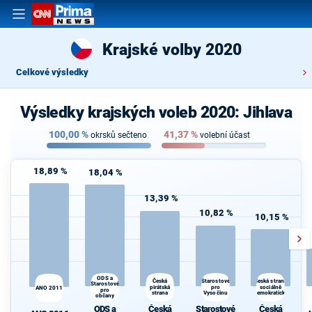
Krajské volby 2020
Celkové výsledky
Výsledky krajských voleb 2020: Jihlava
100,00
%
41,37
%
okrsků sečteno
volební účast
18,89 %
18,04 %
13,39 %
10,82 %
10,15 %
ODS a
Starostové
Česká
Česká strana
Starostové
pirátská
pro
sociálně
ANO 2011
pro
strana
Vysočinu
demokratická
občany
ODS a
Česká
Starostové
Česká