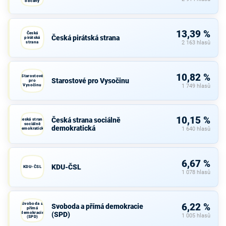
občany
13,39 %
Česká
Česká pirátská strana
pirátská
strana
2 163 hlasů
10,82 %
Starostové
Starostové pro Vysočinu
pro
Vysočinu
1 749 hlasů
10,15 %
Česká strana sociálně
Česká strana
sociálně
demokratická
demokratická
1 640 hlasů
6,67 %
KDU-ČSL
KDU-ČSL
1 078 hlasů
Svoboda a
6,22 %
Svoboda a přímá demokracie
přímá
demokracie
(SPD)
1 005 hlasů
(SPD)