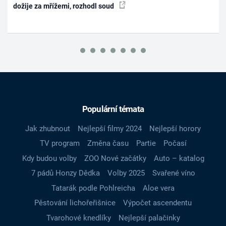
dožije za mřížemi, rozhodl soud
Populární témata
Jak zhubnout
Nejlepší filmy 2024
Nejlepší horory
TV program
Změna času
Partie
Počasí
Kdy budou volby
ZOO Nové začátky
Auto – katalog
7 pádů Honzy Dědka
Volby 2025
Svařené víno
Tatarák podle Pohlreicha
Aloe vera
Pěstování lichořeřišnice
Výpočet ascendentu
Tvarohové knedlíky
Nejlepší palačinky