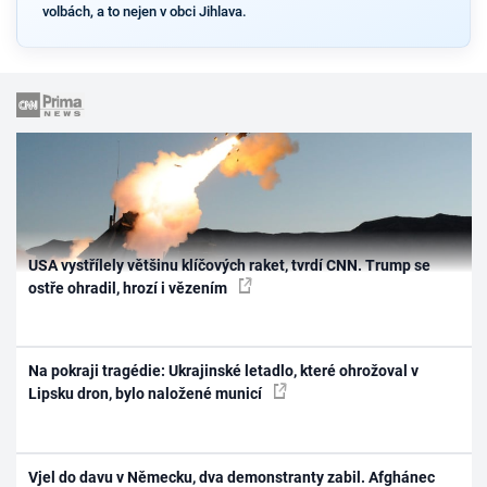
volbách, a to nejen v obci Jihlava.
USA vystřílely většinu klíčových raket, tvrdí CNN. Trump se
ostře ohradil, hrozí i vězením
Na pokraji tragédie: Ukrajinské letadlo, které ohrožoval v
Lipsku dron, bylo naložené municí
Vjel do davu v Německu, dva demonstranty zabil. Afghánec