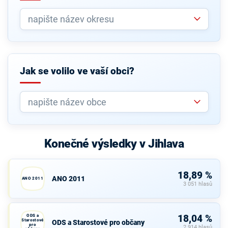
Jak se volilo ve vaší obci?
Konečné výsledky v Jihlava
18,89 %
ANO 2011
ANO 2011
3 051 hlasů
ODS a
18,04 %
Starostové
ODS a Starostové pro občany
pro
2 914 hlasů