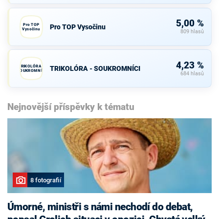
5,00 %
Pro TOP
Pro TOP Vysočinu
Vysočinu
809 hlasů
4,23 %
TRIKOLÓRA -
TRIKOLÓRA - SOUKROMNÍCI
SOUKROMNÍCI
684 hlasů
Nejnovější příspěvky k tématu
8 fotografií
Úmorné, ministři s námi nechodí do debat,