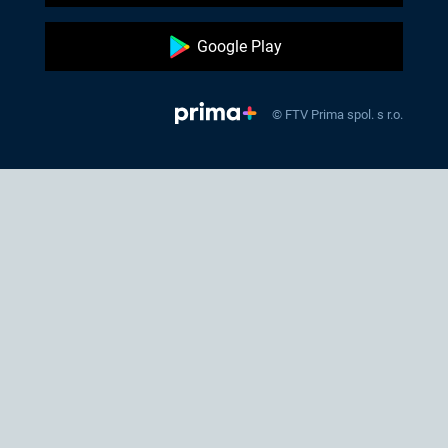
Google Play
© FTV Prima spol. s r.o.