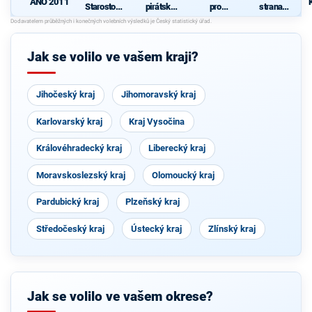
ANO 2011
Starostové
pirátská
pro
strana
pro občany
strana
Vysočinu
sociálně
demokrati
cká
Jak se volilo ve vašem kraji?
Jihočeský kraj
Jihomoravský kraj
Karlovarský kraj
Kraj Vysočina
Královéhradecký kraj
Liberecký kraj
Moravskoslezský kraj
Olomoucký kraj
Pardubický kraj
Plzeňský kraj
Středočeský kraj
Ústecký kraj
Zlínský kraj
Jak se volilo ve vašem okrese?