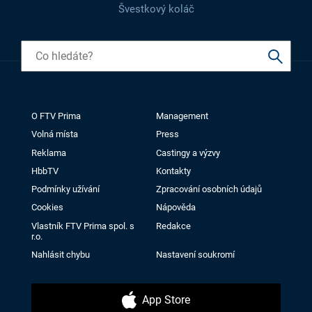
Švestkový koláč
O FTV Prima
Management
Volná místa
Press
Reklama
Castingy a výzvy
HbbTV
Kontakty
Podmínky užívání
Zpracování osobních údajů
Cookies
Nápověda
Vlastník FTV Prima spol. s
Redakce
r.o.
Nahlásit chybu
Nastavení soukromí
App Store