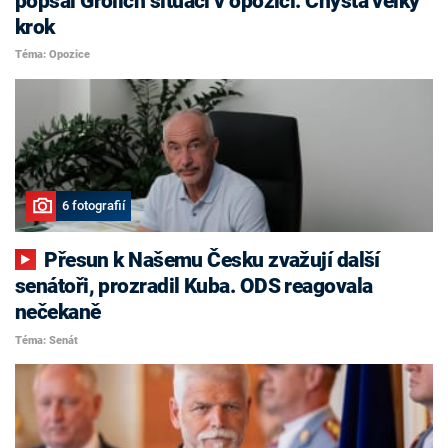
popsal Grolich situaci v opozici. Chystá velký
krok
Téma: Opozice
6 fotografií
Přesun k Našemu Česku zvažují další
senátoři, prozradil Kuba. ODS reagovala
nečekaně
Téma: Senát