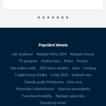
Populární témata
Jak zhubnout
Nejlepší filmy 2024
Nejlepší horory
TV program
Změna času
Partie
Počasí
Kdy budou volby
ZOO Nové začátky
Auto – katalog
7 pádů Honzy Dědka
Volby 2025
Svařené víno
Tatarák podle Pohlreicha
Aloe vera
Pěstování lichořeřišnice
Výpočet ascendentu
Tvarohové knedlíky
Nejlepší palačinky
Švestkový koláč