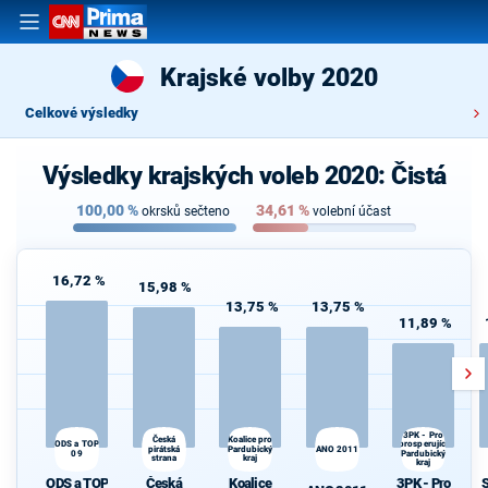
Krajské volby 2020
Celkové výsledky
Výsledky krajských voleb 2020: Čistá
100,00
%
34,61
%
okrsků sečteno
volební účast
16,72 %
15,98 %
13,75 %
13,75 %
11,89 %
3PK - Pro
Česká
Koalice pro
ODS a TOP
prosperující
S
pirátská
Pardubický
ANO 2011
09
Pardubický
strana
kraj
kraj
ODS a TOP
Česká
Koalice
3PK - Pro