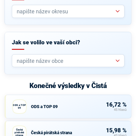
Jak se volilo ve vaší obci?
Konečné výsledky v Čistá
16,72 %
ODS a TOP
ODS a TOP 09
09
45 hlasů
15,98 %
Česká
Česká pirátská strana
pirátská
strana
43 hlasů