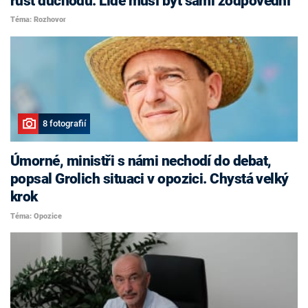
růst důchodů. Lidé musí být sami zodpovědní
Téma: Rozhovor
8 fotografií
Úmorné, ministři s námi nechodí do debat,
popsal Grolich situaci v opozici. Chystá velký
krok
Téma: Opozice