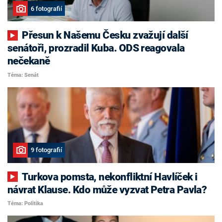
6 fotografií
Přesun k Našemu Česku zvažují další
senátoři, prozradil Kuba. ODS reagovala
nečekaně
Téma: Senát
9 fotografií
Turkova pomsta, nekonfliktní Havlíček i
návrat Klause. Kdo může vyzvat Petra Pavla?
Téma: Politika