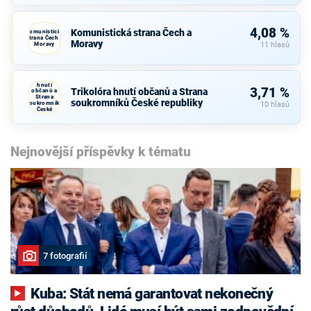
4,08 %
Komunistická strana Čech a
Komunistická
strana Čech a
Moravy
Moravy
11 hlasů
Trikolóra
hnutí
3,71 %
Trikolóra hnutí občanů a Strana
občanů a
Strana
soukromníků České republiky
soukromníků
10 hlasů
České
republiky
Nejnovější příspěvky k tématu
7 fotografií
Kuba: Stát nemá garantovat nekonečný