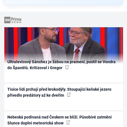
Ultralevicový Sánchez je žábou na prameni, pustil se Vondra
do Španělů. Kritizoval i Gregor
Tisíce lidí prchají před krokodýly. Stoupající keňské jezero
přivedlo predátory až ke dveřím
Nebeská podívaná nad Českem se blíží. Působivé zatmění
Slunce doplní meteorická show