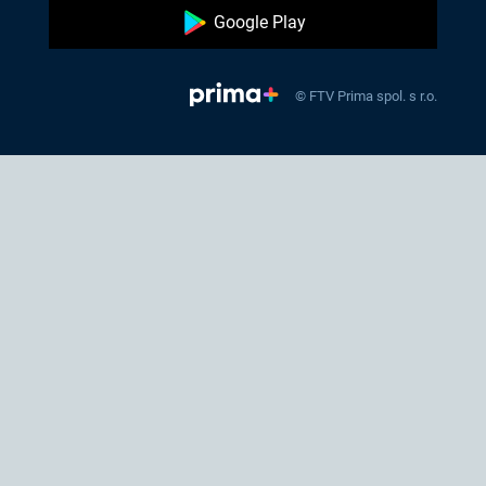
Google Play
© FTV Prima spol. s r.o.