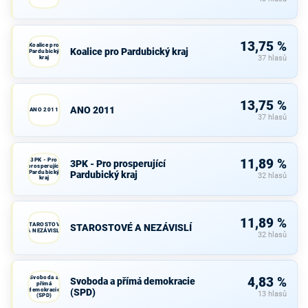
13,75 %
Koalice pro
Koalice pro Pardubický kraj
Pardubický
kraj
37 hlasů
13,75 %
ANO 2011
ANO 2011
37 hlasů
3PK - Pro
11,89 %
3PK - Pro prosperující
prosperující
Pardubický
Pardubický kraj
32 hlasů
kraj
11,89 %
STAROSTOVÉ
STAROSTOVÉ A NEZÁVISLÍ
A NEZÁVISLÍ
32 hlasů
Svoboda a
4,83 %
Svoboda a přímá demokracie
přímá
demokracie
(SPD)
13 hlasů
(SPD)