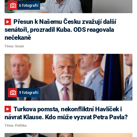
6 fotografií
Přesun k Našemu Česku zvažují další
senátoři, prozradil Kuba. ODS reagovala
nečekaně
Téma: Senát
9 fotografií
Turkova pomsta, nekonfliktní Havlíček i
návrat Klause. Kdo může vyzvat Petra Pavla?
Téma: Politika