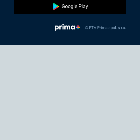
Google Play
© FTV Prima spol. s r.o.