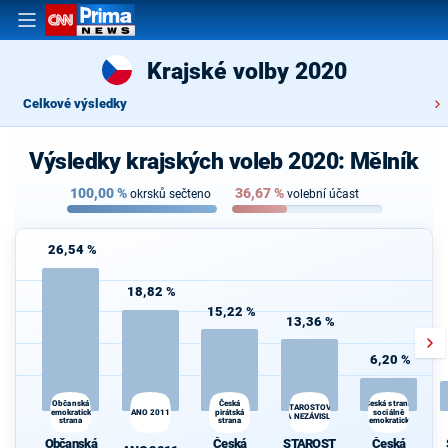
Krajské volby 2020
Celkové výsledky
Výsledky krajských voleb 2020: Mělník
100,00
%
36,67
%
okrsků sečteno
volební účast
26,54 %
18,82 %
15,22 %
13,36 %
6,20 %
Občanská
Česká
Česká strana
STAROSTOVÉ
demokratická
ANO 2011
pirátská
sociálně
A NEZÁVISLÍ
strana
strana
demokratická
Občanská
Česká
STAROST
Česká