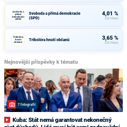
Svoboda a
4,01 %
Svoboda a přímá demokracie
přímá
demokracie
(SPD)
222 hlasů
(SPD)
3,65 %
Trikolóra
Trikolóra hnutí občanů
hnutí
občanů
202 hlasů
Nejnovější příspěvky k tématu
7 fotografií
Kuba: Stát nemá garantovat nekonečný