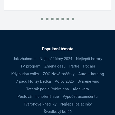
Populární témata
Jak zhubnout
Nejlepší filmy 2024
Nejlepší horory
TV program
Změna času
Partie
Počasí
Kdy budou volby
ZOO Nové začátky
Auto – katalog
7 pádů Honzy Dědka
Volby 2025
Svařené víno
Tatarák podle Pohlreicha
Aloe vera
Pěstování lichořeřišnice
Výpočet ascendentu
Tvarohové knedlíky
Nejlepší palačinky
Švestkový koláč