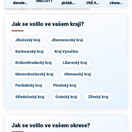
ANO 2011
demokrati
pirátská
OVÉ A
strana
cká strana
strana
NEZÁVISL
sociálně
S
Í
demokrati
cká
Jak se volilo ve vašem kraji?
Jihočeský kraj
Jihomoravský kraj
Karlovarský kraj
Kraj Vysočina
Královéhradecký kraj
Liberecký kraj
Moravskoslezský kraj
Olomoucký kraj
Pardubický kraj
Plzeňský kraj
Středočeský kraj
Ústecký kraj
Zlínský kraj
Jak se volilo ve vašem okrese?