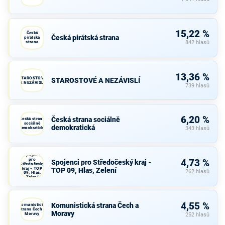
15,22 %
Česká
Česká pirátská strana
pirátská
strana
842 hlasů
13,36 %
STAROSTOVÉ
STAROSTOVÉ A NEZÁVISLÍ
A NEZÁVISLÍ
739 hlasů
6,20 %
Česká strana sociálně
Česká strana
sociálně
demokratická
demokratická
343 hlasů
Spojenci
pro
4,73 %
Spojenci pro Středočeský kraj -
Středočeský
kraj - TOP
TOP 09, Hlas, Zelení
262 hlasů
09, Hlas,
Zelení
4,55 %
Komunistická strana Čech a
Komunistická
strana Čech a
Moravy
Moravy
252 hlasů