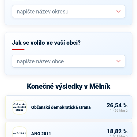
Jak se volilo ve vaší obci?
Konečné výsledky v Mělník
26,54 %
Občanská
Občanská demokratická strana
demokratická
strana
1 468 hlasů
18,82 %
ANO 2011
ANO 2011
1 041 hlasů