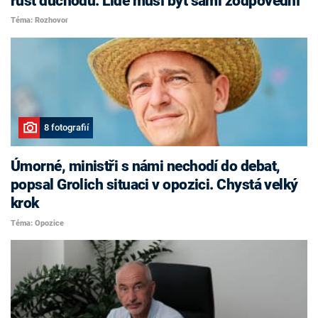
růst důchodů. Lidé musí být sami zodpovědní
Téma: Rozhovor
8 fotografií
Úmorné, ministři s námi nechodí do debat,
popsal Grolich situaci v opozici. Chystá velký
krok
Téma: Opozice