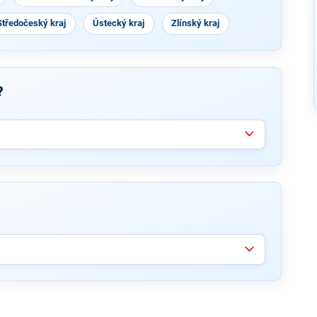
Středočeský kraj
Ústecký kraj
Zlínský kraj
?