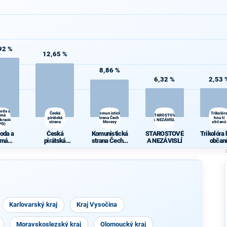
92 %
12,65 %
8,86 %
6,32 %
2,53 
oda a
Česká
Komunistická
Trikolór
ímá
STAROSTOVÉ
pirátská
strana Čech a
hnutí
kracie
A NEZÁVISLÍ
strana
Moravy
občanů
PD)
oda a
Česká
Komunistická
STAROSTOVÉ
Trikolóra 
ímá
pirátská
strana Čech a
A NEZÁVISLÍ
občan
kracie
strana
Moravy
PD)
Karlovarský kraj
Kraj Vysočina
Moravskoslezský kraj
Olomoucký kraj