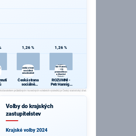
%
1,26 %
1,26 %
ROZUMNÍ -
Petr Hannig
a
Česká strana
- za
sociálně
spravedlnost
demokratická
a životní
jistoty
hnutí
Česká strana
ROZUMNÍ -
ů
sociálně
Petr Hannig -
demokratická
za
spravedlnost
a životní
jistoty
Volby do krajských
zastupitelstev
Krajské volby 2024