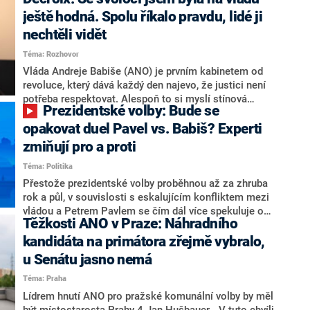
hlava státu Petr Pavel. Daleko za ním pak bookmakeři
zmiňují dva výrazné politiky ANO, tedy premiéra
ještě hodná. Spolu říkalo pravdu, lidé ji
Andreje Babiše a ministra průmyslu Karla Havlíčka.
nechtěli vidět
Oblíbeným tipem samotných sázkařů je poslanec za
Téma: Rozhovor
Motoristy Filip Turek. Politolog Jan Kubáček nicméně
o případné kandidatuře kohokoliv ze zmíněné trojice
Vláda Andreje Babiše (ANO) je prvním kabinetem od
značně pochybuje. Podle něj současná koalice dosud
revoluce, který dává každý den najevo, že justici není
nemá osobu, která by Pavlovi mohla konkurovat.
potřeba respektovat. Alespoň to si myslí stínová
Prezidentské volby: Bude se
ministryně spravedlnosti ODS Eva Decroix. V
rozhovoru pro CNN Prima NEWS si nebrala servítky
opakovat duel Pavel vs. Babiš? Experti
ohledně politického výkonu svého nástupce Jeronýma
zmiňují pro a proti
Tejce (za ANO) či vládní zmocněnkyně pro lidská
Téma: Politika
práva Taťány Malé (ANO). Označením „svoloč“ na
adresu vlády prý byla ještě hodná. Decroix se také
Přestože prezidentské volby proběhnou až za zhruba
vrátila k volební porážce koalice Spolu či promluvila o
rok a půl, v souvislosti s eskalujícím konfliktem mezi
hnutí Naše Česko Martina Kuby.
vládou a Petrem Pavlem se čím dál více spekuluje o
Těžkosti ANO v Praze: Náhradního
tom, koho by do bitvy o Hrad mohla vyslat současná
koalice. Někteří političtí komentátoři znovu vytahují
kandidáta na primátora zřejmě vybralo,
jméno premiéra Andreje Babiše (ANO). Jak moc je
u Senátu jasno nemá
pravděpodobné, že se v prezidentských volbách 2028
Téma: Praha
bude znovu opakovat souboj z roku 2023?
Lídrem hnutí ANO pro pražské komunální volby by měl
být místostarosta Prahy 4 Jan Hušbauer. „V tuto chvíli