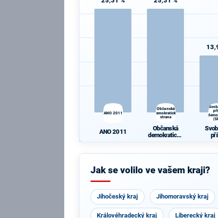
25,31 %
25,31 %
13,
Svob
Občanská
př
ANO 2011
demokratická
demo
strana
(S
Občanská
Svob
ANO 2011
demokratická
př
strana
demo
(S
Jak se volilo ve vašem kraji?
Jihočeský kraj
Jihomoravský kraj
Královéhradecký kraj
Liberecký kraj