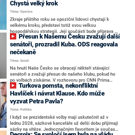
Chystá velký krok
Téma: Opozice
Zkraje příštího roku se opoziční lidovci chystají k
velkému kroku, představí totiž svou velkou
hospodářskou strategii. Její součástí bude příprava na
Přesun k Našemu Česku zvažují další
stárnutí populace, řekl ve středu na setkání s novináři
nový předseda lidovců Jan Grolich. Ten zároveň v
senátoři, prozradil Kuba. ODS reagovala
senátních volbách kandiduje ve Vyškově. Popsal i
nečekaně
aktivitu opozice, o níž vládní strany nebo političtí
Téma: Senát
komentátoři mluví jako o slabé a v defenzivě. „Je to
úmorná práce upozorňovat na chyby vlády. Ministři s
Na hnutí Naše Česko se obracejí někteří stávající
námi navíc nechodí do debat. Chceme ale ukazovat
senátoři a zvažují přesun do našeho klubu, pokud ho
svoje témata,“ odpověděl Grolich na dotaz CNN Prima
po volbách získáme. V rozhovoru pro CNN Prima
Turkova pomsta, nekonfliktní
NEWS.
NEWS to řekl zakladatel hnutí a jihočeský hejtman
Martin Kuba. Konkrétní nebyl, ale získat by takto mohl
Havlíček i návrat Klause. Kdo může
například senátora Zdeňka Hrabu, který je dnes
vyzvat Petra Pavla?
součástí klubu ODS a TOP 09. Hraba to na dotaz
Téma: Politika
redakce nevyloučil. Předseda klubu senátorů ODS
Zdeněk Nytra redakci řekl, že počítá s odchodem
I když se prezidentské volby mají uskutečnit až v
některých senátorů z klubu a že Naše Česko není
lednu 2028, sázkové kanceláře už delší dobu přijímají
nepřítel, ale soupeř.
sázky na vítěze. Jednoznačným favoritem je současná
Decroix: Se svoločí jsem byla na vládu