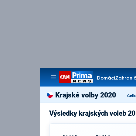
Domácí
Zahranič
Pořady
Krajské volby 2020
Celk
Výsledky krajských voleb 20