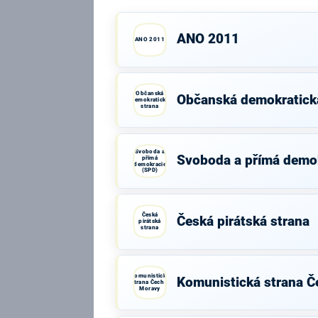
ANO 2011
ANO 2011
Občanská
Občanská demokratick
demokratická
strana
Svoboda a
Svoboda a přímá demo
přímá
demokracie
(SPD)
Česká
Česká pirátská strana
pirátská
strana
Komunistická
Komunistická strana Č
strana Čech a
Moravy