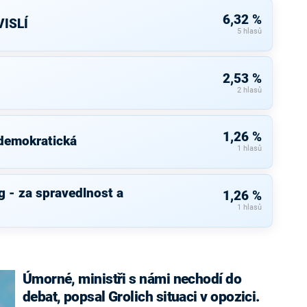
6,32 %
ISLÍ
5 hlasů
2,53 %
2 hlasů
1,26 %
 demokratická
1 hlasů
 - za spravedlnost a
1,26 %
1 hlasů
Úmorné, ministři s námi nechodí do
debat, popsal Grolich situaci v opozici.