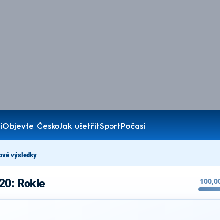
í
Objevte Česko
Jak ušetřit
Sport
Počasí
ové výsledky
20: Rokle
100,0