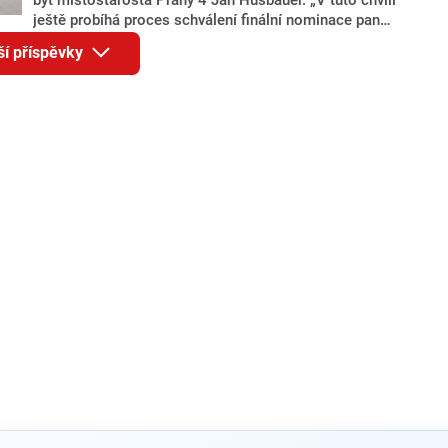
ještě probíhá proces schválení finální nominace pana
Jana Hušbauera Výborem hnutí ANO,“ uvedl pro
ší příspěvky
redakci místopředseda pražského ANO Martin
Benkovič. O Hušbauerovi se spekulovalo jako o
náhradníkovi v čele pražské kandidátky poté, co
rezignoval po sérii nejasností v majetkových
přiznáních a pořizování bytů Ondřej Prokop. Zároveň
ale stále není jasné, kdo bude za ANO kandidovat ve
dvou ze tří pražských obvodů do horní komory
parlamentu. ANO má v Praze dlouhodobě horší
výsledky než ve zbytku republiky.