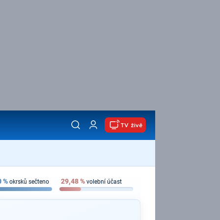
TV živě
0
%
29,48
%
okrsků sečteno
volební účast