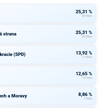
25,31 %
20 hlasů
25,31 %
á strana
20 hlasů
13,92 %
kracie (SPD)
11 hlasů
12,65 %
10 hlasů
8,86 %
ech a Moravy
7 hlasů