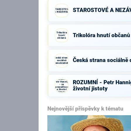
STAROSTOVÉ A NEZÁV
STAROSTOVÉ
A NEZÁVISLÍ
Trikolóra
Trikolóra hnutí občanů
hnutí
občanů
Česká strana
Česká strana sociálně
sociálně
demokratická
ROZUMNÍ -
ROZUMNÍ - Petr Hannig
Petr Hannig
- za
spravedlnost
životní jistoty
a životní
jistoty
Nejnovější příspěvky k tématu