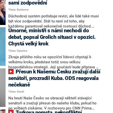
sami zodpovědní
Téma: Rozhovor
Důchodový systém potřebuje revizi, ale lidé také musí
být více zodpovědní. Stát tu není od toho, aby
každému garantoval nekonečně rostoucí důchod.
Úmorné, ministři s námi nechodí do
Chybí tu nový systém a my ho představíme,řekl
hejtman Jihočeského kraje a předseda hnutí Naše
debat, popsal Grolich situaci v opozici.
Česko Martin Kuba v rozhovoru pro CNN Prima NEWS.
Chystá velký krok
V čele státu pak podle něj nemůže být člověk, který by
Téma: Opozice
střetem zájmů omezoval čerpání financí a rozvoj,
dodal. Řešení u Andreje Babiše ale hodnotit nechtěl.
Zkraje příštího roku se opoziční lidovci chystají k
velkému kroku, představí totiž svou velkou
hospodářskou strategii. Její součástí bude příprava na
Přesun k Našemu Česku zvažují další
stárnutí populace, řekl ve středu na setkání s novináři
nový předseda lidovců Jan Grolich. Ten zároveň v
senátoři, prozradil Kuba. ODS reagovala
senátních volbách kandiduje ve Vyškově. Popsal i
nečekaně
aktivitu opozice, o níž vládní strany nebo političtí
Téma: Senát
komentátoři mluví jako o slabé a v defenzivě. „Je to
úmorná práce upozorňovat na chyby vlády. Ministři s
Na hnutí Naše Česko se obracejí někteří stávající
námi navíc nechodí do debat. Chceme ale ukazovat
senátoři a zvažují přesun do našeho klubu, pokud ho
svoje témata,“ odpověděl Grolich na dotaz CNN Prima
po volbách získáme. V rozhovoru pro CNN Prima
Turkova pomsta, nekonfliktní
NEWS.