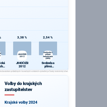
%
3,38 %
2,54 %
Svoboda a
cká
JIHOČEŠI
přímá
h a
2012
demokracie
(SPD)
ická
JIHOČEŠI
Svoboda a
ch a
2012
přímá
y
demokracie
(SPD)
Volby do krajských
zastupitelstev
Krajské volby 2024