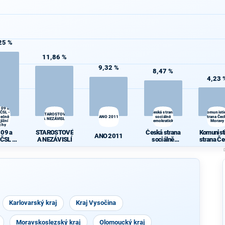
25 %
11,86 %
9,32 %
8,47 %
4,23 
 09 a
ČSL -
Česká strana
Komunisti
STAROSTOVÉ
lečně
ANO 2011
sociálně
strana Čec
A NEZÁVISLÍ
jižní
demokratická
Moravy
chy
 09 a
STAROSTOVÉ
Česká strana
Komunist
ANO 2011
ČSL -
A NEZÁVISLÍ
sociálně
strana Če
čně pro
demokratická
Morav
 Čechy
Karlovarský kraj
Kraj Vysočina
Moravskoslezský kraj
Olomoucký kraj