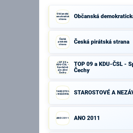
Občanská
Občanská demokratick
demokratická
strana
Česká
Česká pirátská strana
pirátská
strana
TOP 09 a
TOP 09 a KDU-ČSL - Sp
KDU-ČSL -
Společně
Čechy
pro jižní
Čechy
STAROSTOVÉ A NEZÁV
STAROSTOVÉ
A NEZÁVISLÍ
ANO 2011
ANO 2011