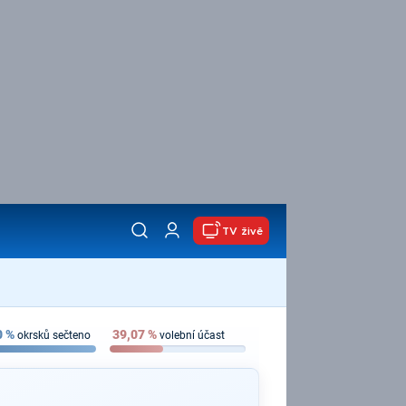
TV živě
0
%
39,07
%
okrsků sečteno
volební účast