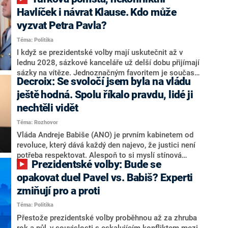
NEWS to řekl zakladatel hnutí a jihočeský hejtman
Martin Kuba. Konkrétní nebyl, ale získat by takto mohl
Havlíček i návrat Klause. Kdo může
například senátora Zdeňka Hrabu, který je dnes
vyzvat Petra Pavla?
součástí klubu ODS a TOP 09. Hraba to na dotaz
Téma: Politika
redakce nevyloučil. Předseda klubu senátorů ODS
Zdeněk Nytra redakci řekl, že počítá s odchodem
I když se prezidentské volby mají uskutečnit až v
některých senátorů z klubu a že Naše Česko není
lednu 2028, sázkové kanceláře už delší dobu přijímají
nepřítel, ale soupeř.
sázky na vítěze. Jednoznačným favoritem je současná
Decroix: Se svoločí jsem byla na vládu
hlava státu Petr Pavel. Daleko za ním pak bookmakeři
zmiňují dva výrazné politiky ANO, tedy premiéra
ještě hodná. Spolu říkalo pravdu, lidé ji
Andreje Babiše a ministra průmyslu Karla Havlíčka.
nechtěli vidět
Oblíbeným tipem samotných sázkařů je poslanec za
Téma: Rozhovor
Motoristy Filip Turek. Politolog Jan Kubáček nicméně
o případné kandidatuře kohokoliv ze zmíněné trojice
Vláda Andreje Babiše (ANO) je prvním kabinetem od
značně pochybuje. Podle něj současná koalice dosud
revoluce, který dává každý den najevo, že justici není
nemá osobu, která by Pavlovi mohla konkurovat.
potřeba respektovat. Alespoň to si myslí stínová
Prezidentské volby: Bude se
ministryně spravedlnosti ODS Eva Decroix. V
rozhovoru pro CNN Prima NEWS si nebrala servítky
opakovat duel Pavel vs. Babiš? Experti
ohledně politického výkonu svého nástupce Jeronýma
zmiňují pro a proti
Tejce (za ANO) či vládní zmocněnkyně pro lidská
Téma: Politika
práva Taťány Malé (ANO). Označením „svoloč“ na
adresu vlády prý byla ještě hodná. Decroix se také
Přestože prezidentské volby proběhnou až za zhruba
vrátila k volební porážce koalice Spolu či promluvila o
rok a půl, v souvislosti s eskalujícím konfliktem mezi