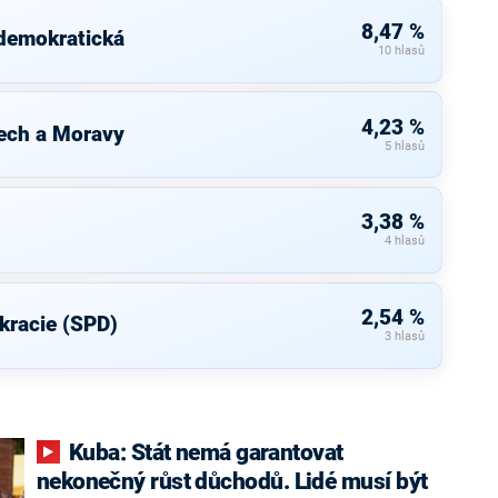
8,47 %
 demokratická
10 hlasů
4,23 %
ech a Moravy
5 hlasů
3,38 %
4 hlasů
2,54 %
kracie (SPD)
3 hlasů
Kuba: Stát nemá garantovat
nekonečný růst důchodů. Lidé musí být