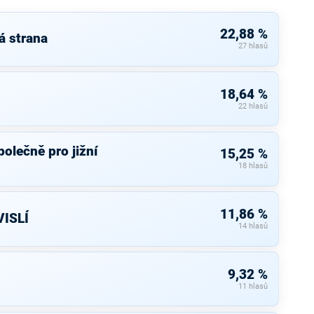
22,88 %
á strana
27 hlasů
18,64 %
22 hlasů
olečně pro jižní
15,25 %
18 hlasů
11,86 %
ISLÍ
14 hlasů
9,32 %
11 hlasů