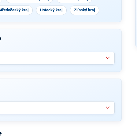
Středočeský kraj
Ústecký kraj
Zlínský kraj
?
e