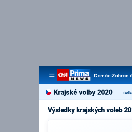
Domácí
Zahranič
Pořady
Krajské volby 2020
Celk
Výsledky krajských voleb 20