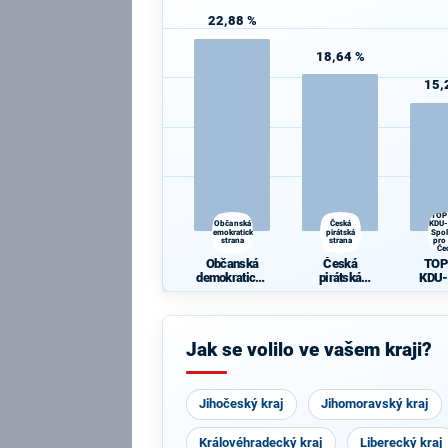
22,88 %
18,64 %
15,
TOP
Občanská
Česká
KDU-
demokratická
pirátská
Spo
strana
strana
pro 
Če
Občanská
Česká
TOP
demokratická
pirátská
KDU-
strana
strana
Spole
jižní
Jak se volilo ve vašem kraji?
Jihočeský kraj
Jihomoravský kraj
Královéhradecký kraj
Liberecký kraj