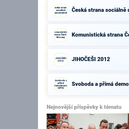
Česká strana
Česká strana sociálně
sociálně
demokratická
Komunistická
Komunistická strana Č
strana Čech a
Moravy
JIHOČEŠI 2012
JIHOČEŠI
2012
Svoboda a
Svoboda a přímá demo
přímá
demokracie
(SPD)
Nejnovější příspěvky k tématu