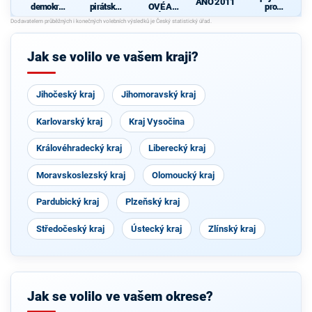
ANO 2011
demokrati
pirátská
OVÉ A
pro
cká strana
strana
NEZÁVISL
Středočes
d
Í
ký kraj -
TOP 09,
Hlas,
Jak se volilo ve vašem kraji?
Zelení
Jihočeský kraj
Jihomoravský kraj
Karlovarský kraj
Kraj Vysočina
Královéhradecký kraj
Liberecký kraj
Moravskoslezský kraj
Olomoucký kraj
Pardubický kraj
Plzeňský kraj
Středočeský kraj
Ústecký kraj
Zlínský kraj
Jak se volilo ve vašem okrese?