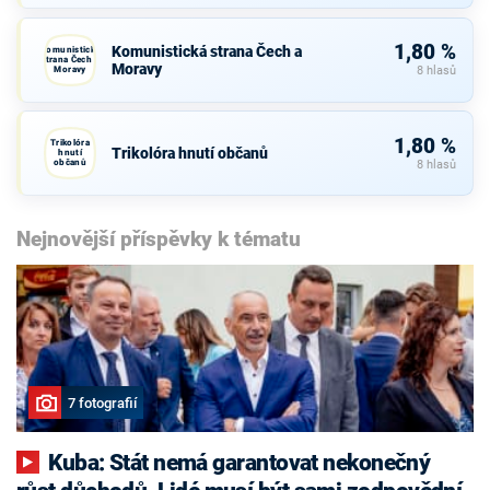
1,80 %
Komunistická strana Čech a
Komunistická
strana Čech a
Moravy
Moravy
8 hlasů
1,80 %
Trikolóra
Trikolóra hnutí občanů
hnutí
občanů
8 hlasů
Nejnovější příspěvky k tématu
7 fotografií
Kuba: Stát nemá garantovat nekonečný