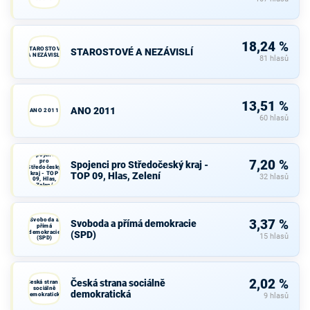
18,24 %
STAROSTOVÉ
STAROSTOVÉ A NEZÁVISLÍ
A NEZÁVISLÍ
81 hlasů
13,51 %
ANO 2011
ANO 2011
60 hlasů
Spojenci
pro
7,20 %
Spojenci pro Středočeský kraj -
Středočeský
kraj - TOP
TOP 09, Hlas, Zelení
32 hlasů
09, Hlas,
Zelení
Svoboda a
3,37 %
Svoboda a přímá demokracie
přímá
demokracie
(SPD)
15 hlasů
(SPD)
2,02 %
Česká strana sociálně
Česká strana
sociálně
demokratická
demokratická
9 hlasů