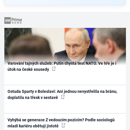
Varování tajných služeb: Putin chystá test NATO. Ve hře je i
útok na české sousedy
Ostuda Sparty v Boleslavi: Ani jednou nevystřelila na bránu,
doplatila na třesk v sestavě
Vyhýbá se generace Z vedoucím pozicím? Podle sociologů
mladí kariéru obětují jistotě