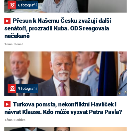
6 fotografií
Přesun k Našemu Česku zvažují další
senátoři, prozradil Kuba. ODS reagovala
nečekaně
Téma: Senát
9 fotografií
Turkova pomsta, nekonfliktní Havlíček i
návrat Klause. Kdo může vyzvat Petra Pavla?
Téma: Politika