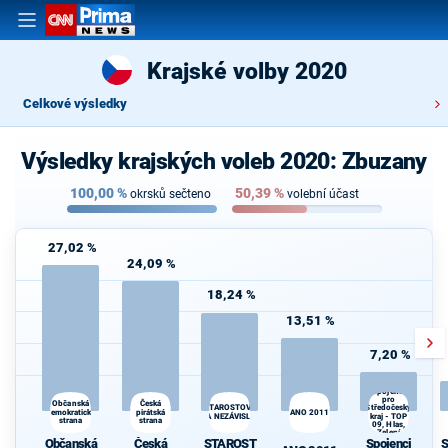
Krajské volby 2020
Celkové výsledky
Výsledky krajských voleb 2020: Zbuzany
100,00
%
50,39
%
okrsků sečteno
volební účast
27,02 %
24,09 %
18,24 %
13,51 %
7,20 %
Spojenci
pro
Česká
Občanská
STAROSTOVÉ
Středočeský
demokratická
pirátská
ANO 2011
A NEZÁVISLÍ
kraj - TOP
strana
strana
09, Hlas,
Zelení
Občanská
Česká
STAROST
Spojenci
S