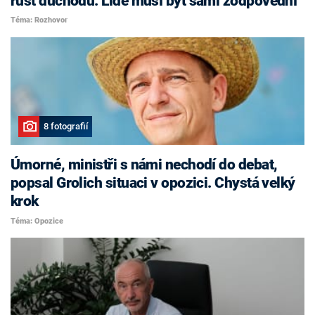
růst důchodů. Lidé musí být sami zodpovědní
Téma: Rozhovor
8 fotografií
Úmorné, ministři s námi nechodí do debat,
popsal Grolich situaci v opozici. Chystá velký
krok
Téma: Opozice