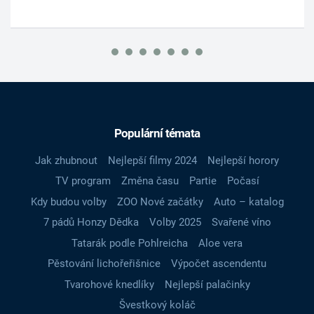
Populární témata
Jak zhubnout
Nejlepší filmy 2024
Nejlepší horory
TV program
Změna času
Partie
Počasí
Kdy budou volby
ZOO Nové začátky
Auto – katalog
7 pádů Honzy Dědka
Volby 2025
Svařené víno
Tatarák podle Pohlreicha
Aloe vera
Pěstování lichořeřišnice
Výpočet ascendentu
Tvarohové knedlíky
Nejlepší palačinky
Švestkový koláč