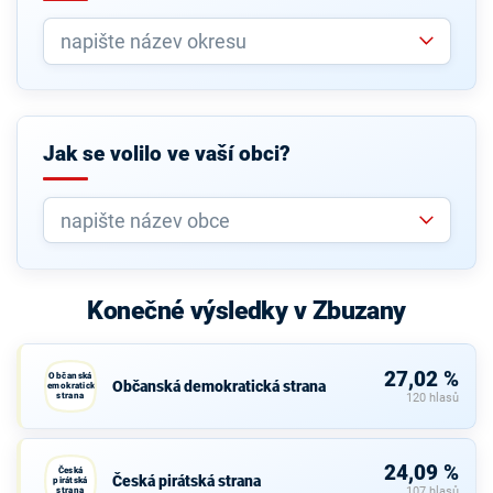
Jak se volilo ve vaší obci?
Konečné výsledky v Zbuzany
27,02 %
Občanská
Občanská demokratická strana
demokratická
strana
120 hlasů
24,09 %
Česká
Česká pirátská strana
pirátská
strana
107 hlasů