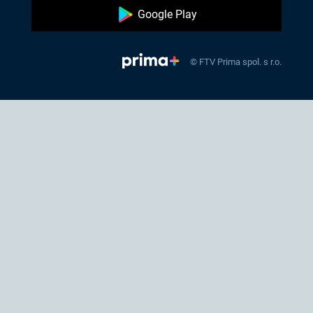
Google Play
© FTV Prima spol. s r.o.