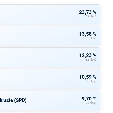
23,73 %
159 hlasů
13,58 %
91 hlasů
12,23 %
82 hlasů
10,59 %
71 hlasů
9,70 %
kracie (SPD)
65 hlasů