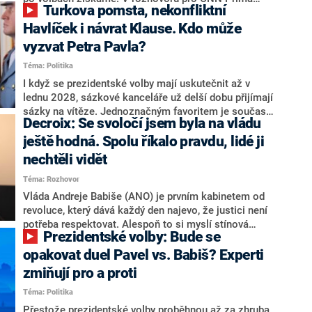
Turkova pomsta, nekonfliktní
NEWS.
NEWS to řekl zakladatel hnutí a jihočeský hejtman
Martin Kuba. Konkrétní nebyl, ale získat by takto mohl
Havlíček i návrat Klause. Kdo může
například senátora Zdeňka Hrabu, který je dnes
vyzvat Petra Pavla?
součástí klubu ODS a TOP 09. Hraba to na dotaz
Téma: Politika
redakce nevyloučil. Předseda klubu senátorů ODS
Zdeněk Nytra redakci řekl, že počítá s odchodem
I když se prezidentské volby mají uskutečnit až v
některých senátorů z klubu a že Naše Česko není
lednu 2028, sázkové kanceláře už delší dobu přijímají
nepřítel, ale soupeř.
sázky na vítěze. Jednoznačným favoritem je současná
Decroix: Se svoločí jsem byla na vládu
hlava státu Petr Pavel. Daleko za ním pak bookmakeři
zmiňují dva výrazné politiky ANO, tedy premiéra
ještě hodná. Spolu říkalo pravdu, lidé ji
Andreje Babiše a ministra průmyslu Karla Havlíčka.
nechtěli vidět
Oblíbeným tipem samotných sázkařů je poslanec za
Téma: Rozhovor
Motoristy Filip Turek. Politolog Jan Kubáček nicméně
o případné kandidatuře kohokoliv ze zmíněné trojice
Vláda Andreje Babiše (ANO) je prvním kabinetem od
značně pochybuje. Podle něj současná koalice dosud
revoluce, který dává každý den najevo, že justici není
nemá osobu, která by Pavlovi mohla konkurovat.
potřeba respektovat. Alespoň to si myslí stínová
Prezidentské volby: Bude se
ministryně spravedlnosti ODS Eva Decroix. V
rozhovoru pro CNN Prima NEWS si nebrala servítky
opakovat duel Pavel vs. Babiš? Experti
ohledně politického výkonu svého nástupce Jeronýma
zmiňují pro a proti
Tejce (za ANO) či vládní zmocněnkyně pro lidská
Téma: Politika
práva Taťány Malé (ANO). Označením „svoloč“ na
adresu vlády prý byla ještě hodná. Decroix se také
Přestože prezidentské volby proběhnou až za zhruba