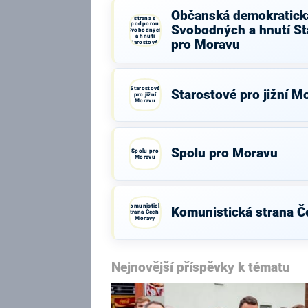
Občanská
Občanská demokratick
demokratická
strana s
podporou
Svobodných a hnutí St
Svobodných
a hnutí
pro Moravu
Starostové a
osobnosti
pro Moravu
Starostové
Starostové pro jižní M
pro jižní
Moravu
Spolu pro Moravu
Spolu pro
Moravu
Komunistická
Komunistická strana Č
strana Čech a
Moravy
Nejnovější příspěvky k tématu