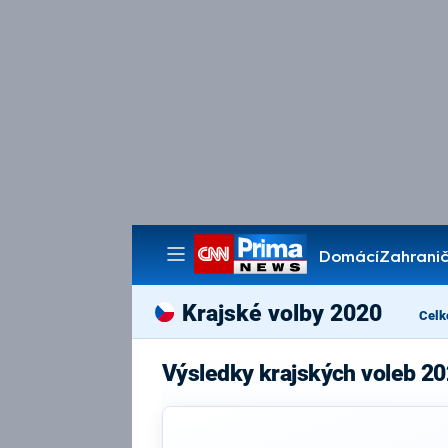
Domácí
Zahranič
Pořady
Krajské volby 2020
Celk
Výsledky krajských voleb 20