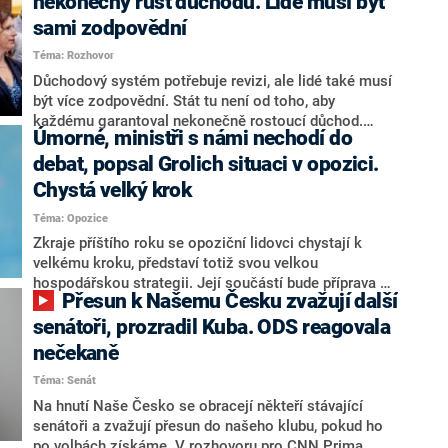
nekonečný růst důchodů. Lidé musí být
sami zodpovědní
Téma: Rozhovor
Důchodový systém potřebuje revizi, ale lidé také musí
být více zodpovědní. Stát tu není od toho, aby
každému garantoval nekonečně rostoucí důchod.
Úmorné, ministři s námi nechodí do
Chybí tu nový systém a my ho představíme,řekl
hejtman Jihočeského kraje a předseda hnutí Naše
debat, popsal Grolich situaci v opozici.
Česko Martin Kuba v rozhovoru pro CNN Prima NEWS.
Chystá velký krok
V čele státu pak podle něj nemůže být člověk, který by
Téma: Opozice
střetem zájmů omezoval čerpání financí a rozvoj,
dodal. Řešení u Andreje Babiše ale hodnotit nechtěl.
Zkraje příštího roku se opoziční lidovci chystají k
velkému kroku, představí totiž svou velkou
hospodářskou strategii. Její součástí bude příprava na
Přesun k Našemu Česku zvažují další
stárnutí populace, řekl ve středu na setkání s novináři
nový předseda lidovců Jan Grolich. Ten zároveň v
senátoři, prozradil Kuba. ODS reagovala
senátních volbách kandiduje ve Vyškově. Popsal i
nečekaně
aktivitu opozice, o níž vládní strany nebo političtí
Téma: Senát
komentátoři mluví jako o slabé a v defenzivě. „Je to
úmorná práce upozorňovat na chyby vlády. Ministři s
Na hnutí Naše Česko se obracejí někteří stávající
námi navíc nechodí do debat. Chceme ale ukazovat
senátoři a zvažují přesun do našeho klubu, pokud ho
svoje témata,“ odpověděl Grolich na dotaz CNN Prima
po volbách získáme. V rozhovoru pro CNN Prima