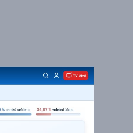
TV živě
0
%
34,87
%
okrsků sečteno
volební účast