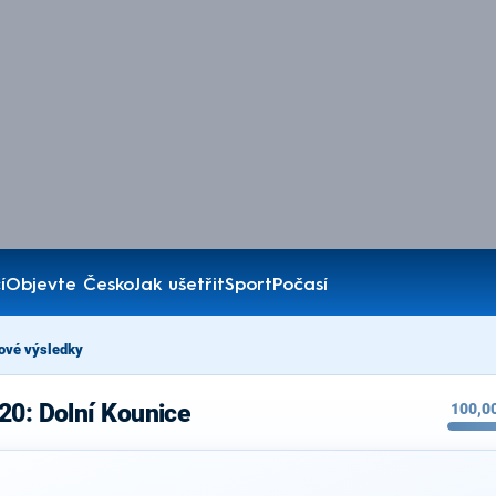
í
Objevte Česko
Jak ušetřit
Sport
Počasí
ové výsledky
20: Dolní Kounice
100,0