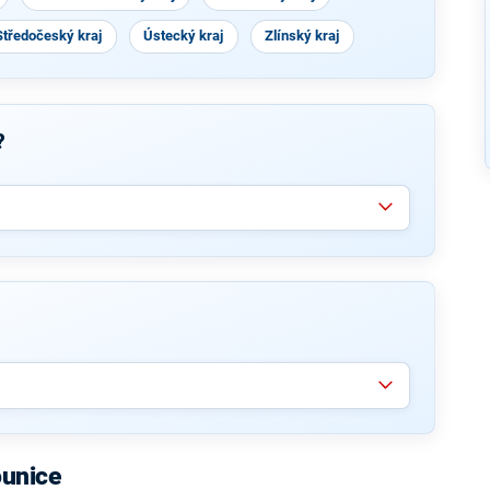
Středočeský kraj
Ústecký kraj
Zlínský kraj
?
ounice