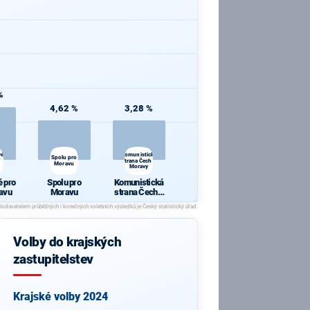
%
4,62 %
3,28 %
vé
Komunistická
Spolu pro
strana Čech a
Moravu
Moravy
é pro
Spolu pro
Komunistická
ravu
Moravu
strana Čech a
Moravy
Volby do krajských
zastupitelstev
Krajské volby 2024