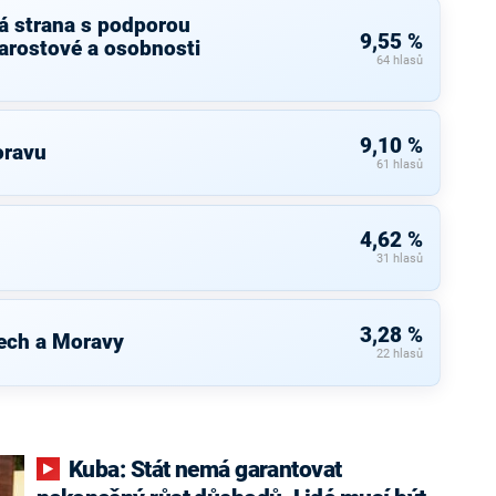
á strana s podporou
9,55 %
arostové a osobnosti
64 hlasů
9,10 %
oravu
61 hlasů
4,62 %
31 hlasů
3,28 %
ech a Moravy
22 hlasů
Kuba: Stát nemá garantovat