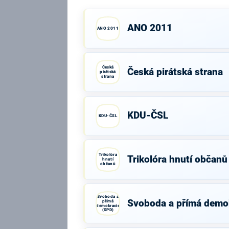
ANO 2011
ANO 2011
Česká
Česká pirátská strana
pirátská
strana
KDU-ČSL
KDU-ČSL
Trikolóra
Trikolóra hnutí občanů
hnutí
občanů
Svoboda a
Svoboda a přímá demo
přímá
demokracie
(SPD)