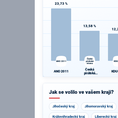
23,73 %
13,58 %
12,
Česká
ANO 2011
pirátská
KDU
strana
Česká
ANO 2011
KDU
pirátská
strana
Jak se volilo ve vašem kraji?
Jihočeský kraj
Jihomoravský kraj
Královéhradecký kraj
Liberecký kraj