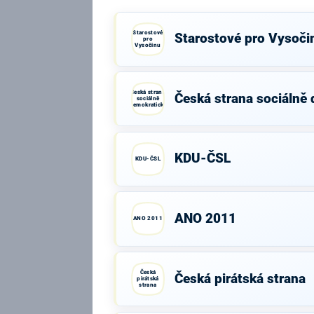
Starostové
Starostové pro Vysoči
pro
Vysočinu
Česká strana
Česká strana sociálně
sociálně
demokratická
KDU-ČSL
KDU-ČSL
ANO 2011
ANO 2011
Česká
Česká pirátská strana
pirátská
strana