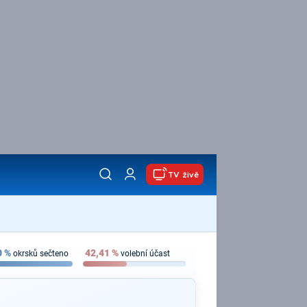
TV živě
0
%
42,41
%
okrsků sečteno
volební účast