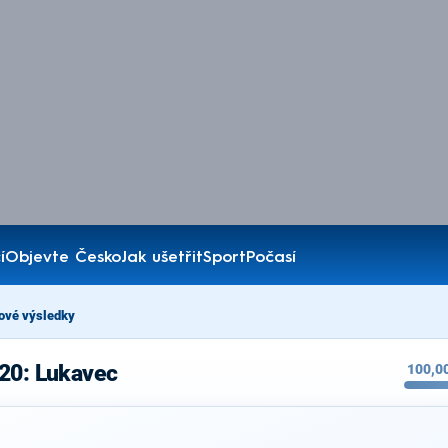
í
Objevte Česko
Jak ušetřit
Sport
Počasí
ové výsledky
020: Lukavec
100,0