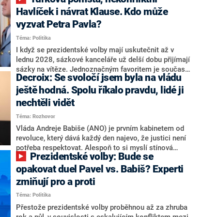
NEWS to řekl zakladatel hnutí a jihočeský hejtman
Martin Kuba. Konkrétní nebyl, ale získat by takto mohl
Havlíček i návrat Klause. Kdo může
například senátora Zdeňka Hrabu, který je dnes
vyzvat Petra Pavla?
součástí klubu ODS a TOP 09. Hraba to na dotaz
Téma: Politika
redakce nevyloučil. Předseda klubu senátorů ODS
Zdeněk Nytra redakci řekl, že počítá s odchodem
I když se prezidentské volby mají uskutečnit až v
některých senátorů z klubu a že Naše Česko není
lednu 2028, sázkové kanceláře už delší dobu přijímají
nepřítel, ale soupeř.
sázky na vítěze. Jednoznačným favoritem je současná
Decroix: Se svoločí jsem byla na vládu
hlava státu Petr Pavel. Daleko za ním pak bookmakeři
zmiňují dva výrazné politiky ANO, tedy premiéra
ještě hodná. Spolu říkalo pravdu, lidé ji
Andreje Babiše a ministra průmyslu Karla Havlíčka.
nechtěli vidět
Oblíbeným tipem samotných sázkařů je poslanec za
Téma: Rozhovor
Motoristy Filip Turek. Politolog Jan Kubáček nicméně
o případné kandidatuře kohokoliv ze zmíněné trojice
Vláda Andreje Babiše (ANO) je prvním kabinetem od
značně pochybuje. Podle něj současná koalice dosud
revoluce, který dává každý den najevo, že justici není
nemá osobu, která by Pavlovi mohla konkurovat.
potřeba respektovat. Alespoň to si myslí stínová
Prezidentské volby: Bude se
ministryně spravedlnosti ODS Eva Decroix. V
rozhovoru pro CNN Prima NEWS si nebrala servítky
opakovat duel Pavel vs. Babiš? Experti
ohledně politického výkonu svého nástupce Jeronýma
zmiňují pro a proti
Tejce (za ANO) či vládní zmocněnkyně pro lidská
Téma: Politika
práva Taťány Malé (ANO). Označením „svoloč“ na
adresu vlády prý byla ještě hodná. Decroix se také
Přestože prezidentské volby proběhnou až za zhruba
vrátila k volební porážce koalice Spolu či promluvila o
rok a půl, v souvislosti s eskalujícím konfliktem mezi