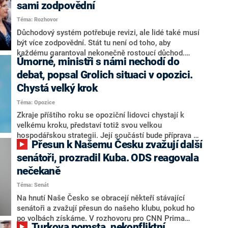
sami zodpovědní
Téma: Rozhovor
Důchodový systém potřebuje revizi, ale lidé také musí
být více zodpovědní. Stát tu není od toho, aby
každému garantoval nekonečně rostoucí důchod.
Úmorné, ministři s námi nechodí do
Chybí tu nový systém a my ho představíme,řekl
hejtman Jihočeského kraje a předseda hnutí Naše
debat, popsal Grolich situaci v opozici.
Česko Martin Kuba v rozhovoru pro CNN Prima NEWS.
Chystá velký krok
V čele státu pak podle něj nemůže být člověk, který by
Téma: Opozice
střetem zájmů omezoval čerpání financí a rozvoj,
dodal. Řešení u Andreje Babiše ale hodnotit nechtěl.
Zkraje příštího roku se opoziční lidovci chystají k
velkému kroku, představí totiž svou velkou
hospodářskou strategii. Její součástí bude příprava na
Přesun k Našemu Česku zvažují další
stárnutí populace, řekl ve středu na setkání s novináři
nový předseda lidovců Jan Grolich. Ten zároveň v
senátoři, prozradil Kuba. ODS reagovala
senátních volbách kandiduje ve Vyškově. Popsal i
nečekaně
aktivitu opozice, o níž vládní strany nebo političtí
Téma: Senát
komentátoři mluví jako o slabé a v defenzivě. „Je to
úmorná práce upozorňovat na chyby vlády. Ministři s
Na hnutí Naše Česko se obracejí někteří stávající
námi navíc nechodí do debat. Chceme ale ukazovat
senátoři a zvažují přesun do našeho klubu, pokud ho
svoje témata,“ odpověděl Grolich na dotaz CNN Prima
po volbách získáme. V rozhovoru pro CNN Prima
Turkova pomsta, nekonfliktní
NEWS.