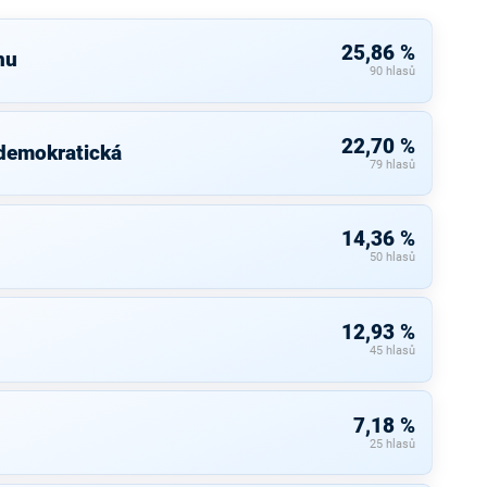
25,86 %
nu
90 hlasů
22,70 %
 demokratická
79 hlasů
14,36 %
50 hlasů
12,93 %
45 hlasů
7,18 %
25 hlasů