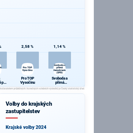
%
2,58 %
1,14 %
Svoboda a
vé
Pro TOP
přímá
Vysočinu
demokracie
(SPD)
a
Pro TOP
Svoboda a
é pro
Vysočinu
přímá
y
demokracie
(SPD)
Volby do krajských
zastupitelstev
Krajské volby 2024