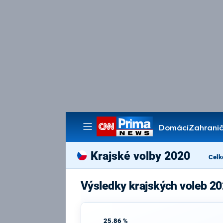
Domácí
Zahranič
Pořady
Krajské volby 2020
Celk
Výsledky krajských voleb 2
25,86 %