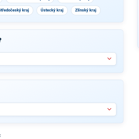
Středočeský kraj
Ústecký kraj
Zlínský kraj
?
c