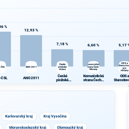
36 %
12,93 %
7,18 %
6,60 %
5,17 
ODS a
Česká
Komunistická
Starosto
-ČSL
ANO 2011
pirátská
strana Čech a
pro
strana
Moravy
občany
Česká
Komunistická
ODS 
-ČSL
ANO 2011
pirátská
strana Čech a
Starostov
strana
Moravy
občan
Karlovarský kraj
Kraj Vysočina
Moravskoslezský kraj
Olomoucký kraj