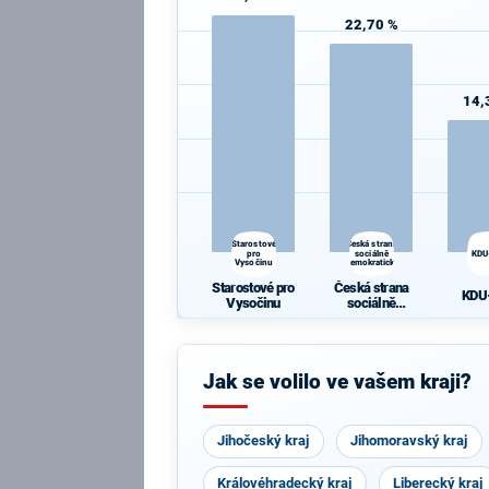
22,70 %
14,
Starostové
Česká strana
pro
sociálně
KDU
Vysočinu
demokratická
Starostové pro
Česká strana
KDU
Vysočinu
sociálně
demokratická
Jak se volilo ve vašem kraji?
Jihočeský kraj
Jihomoravský kraj
Královéhradecký kraj
Liberecký kraj