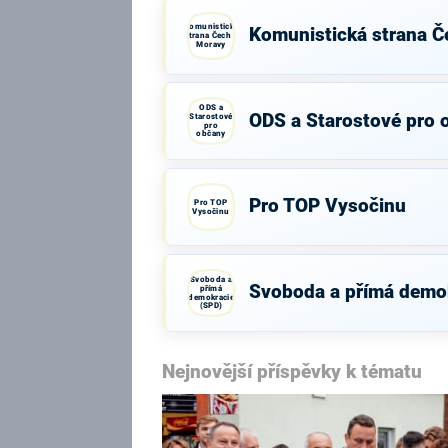
Komunistická
Komunistická strana Č
strana Čech a
Moravy
ODS a
ODS a Starostové pro 
Starostové
pro
občany
Pro TOP Vysočinu
Pro TOP
Vysočinu
Svoboda a
Svoboda a přímá demo
přímá
demokracie
(SPD)
Nejnovější příspěvky k tématu