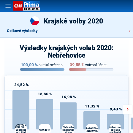
Krajské volby 2020
Celkové výsledky
Výsledky krajských voleb 2020:
Nebřehovice
100,00
%
39,55
%
okrsků sečteno
volební účast
24,52 %
18,86 %
16,98 %
11,32 %
9,43 %
TOP 09 a
KDU-ČSL -
Občanská
Česká strana
STAROSTOVÉ
Společně
ANO 2011
demokratická
sociálně
A NEZÁVISLÍ
pro jižní
strana
demokratická