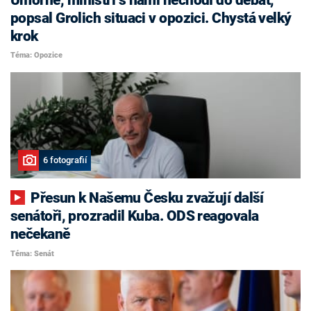
popsal Grolich situaci v opozici. Chystá velký
krok
Téma: Opozice
6 fotografií
Přesun k Našemu Česku zvažují další
senátoři, prozradil Kuba. ODS reagovala
nečekaně
Téma: Senát