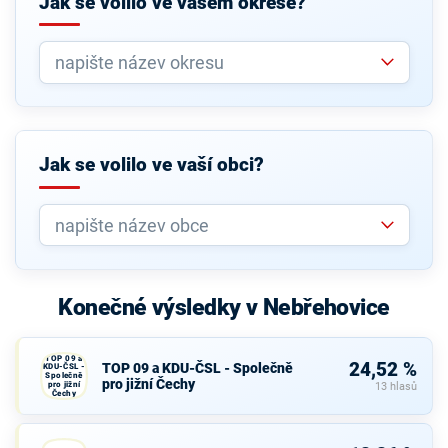
Jak se volilo ve vašem okrese?
Jak se volilo ve vaší obci?
Konečné výsledky v Nebřehovice
TOP 09 a
24,52 %
TOP 09 a KDU-ČSL - Společně
KDU-ČSL -
Společně
pro jižní Čechy
pro jižní
13 hlasů
Čechy