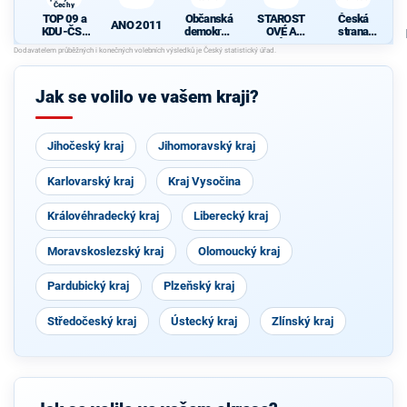
Čechy
TOP 09 a
Občanská
STAROST
Česká
ANO 2011
KDU-ČSL
demokrati
OVÉ A
strana
- Společně
cká strana
NEZÁVISL
sociálně
pro jižní
Í
demokrati
Čechy
cká
Jak se volilo ve vašem kraji?
Jihočeský kraj
Jihomoravský kraj
Karlovarský kraj
Kraj Vysočina
Královéhradecký kraj
Liberecký kraj
Moravskoslezský kraj
Olomoucký kraj
Pardubický kraj
Plzeňský kraj
Středočeský kraj
Ústecký kraj
Zlínský kraj