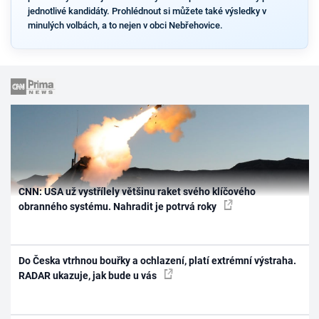
jednotlivé kandidáty. Prohlédnout si můžete také výsledky v
minulých volbách, a to nejen v obci Nebřehovice.
CNN: USA už vystřílely většinu raket svého klíčového
obranného systému. Nahradit je potrvá roky
Do Česka vtrhnou bouřky a ochlazení, platí extrémní výstraha.
RADAR ukazuje, jak bude u vás