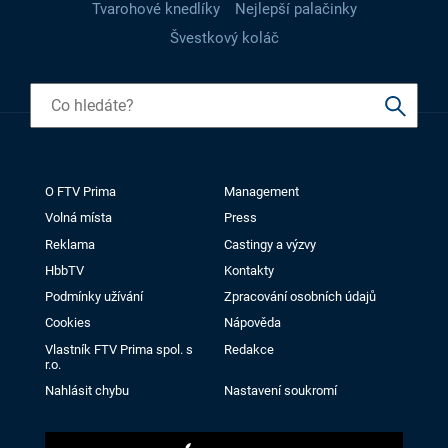
Tvarohové knedlíky
Nejlepší palačinky
Švestkový koláč
O FTV Prima
Management
Volná místa
Press
Reklama
Castingy a výzvy
HbbTV
Kontakty
Podmínky užívání
Zpracování osobních údajů
Cookies
Nápověda
Vlastník FTV Prima spol. s
Redakce
r.o.
Nahlásit chybu
Nastavení soukromí