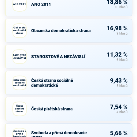
18,86 %
ANO 2011
ANO 2011
10 hlasů
16,98 %
Občanská
Občanská demokratická strana
demokratická
strana
9 hlasů
11,32 %
STAROSTOVÉ
STAROSTOVÉ A NEZÁVISLÍ
A NEZÁVISLÍ
6 hlasů
9,43 %
Česká strana sociálně
Česká strana
sociálně
demokratická
demokratická
5 hlasů
7,54 %
Česká
Česká pirátská strana
pirátská
strana
4 hlasů
Svoboda a
5,66 %
Svoboda a přímá demokracie
přímá
demokracie