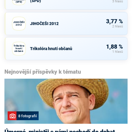
(SPD)
3 hlasů
(SPD)
3,77 %
JIHOČEŠI
JIHOČEŠI 2012
2012
2 hlasů
1,88 %
Trikolóra
Trikolóra hnutí občanů
hnutí
občanů
1 hlasů
Nejnovější příspěvky k tématu
8 fotografií
Úmorné, ministři s námi nechodí do debat,