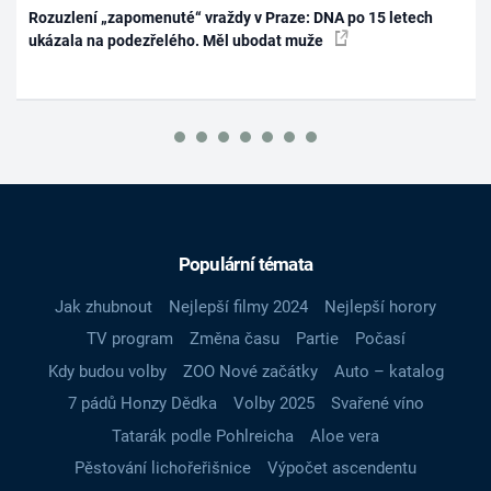
Rozuzlení „zapomenuté“ vraždy v Praze: DNA po 15 letech
ukázala na podezřelého. Měl ubodat muže
Populární témata
Jak zhubnout
Nejlepší filmy 2024
Nejlepší horory
TV program
Změna času
Partie
Počasí
Kdy budou volby
ZOO Nové začátky
Auto – katalog
7 pádů Honzy Dědka
Volby 2025
Svařené víno
Tatarák podle Pohlreicha
Aloe vera
Pěstování lichořeřišnice
Výpočet ascendentu