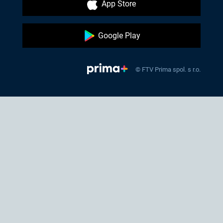
App Store
Google Play
© FTV Prima spol. s r.o.