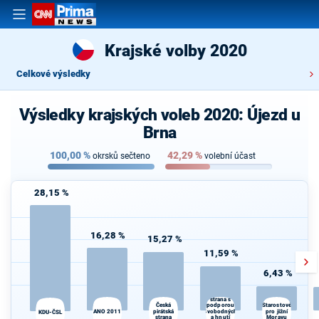
Krajské volby 2020
Celkové výsledky
Výsledky krajských voleb 2020: Újezd u
Brna
100,00
%
42,29
%
okrsků sečteno
volební účast
28,15 %
16,28 %
15,27 %
11,59 %
6,43 %
Občanská
demokratická
strana s
podporou
Česká
Starostové
ANO 2011
pirátská
Svobodných
pro jižní
KDU-ČSL
strana
a hnutí
Moravu