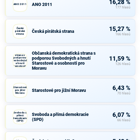
16,28 %
ANO 2011
ANO 2011
177 hlasů
15,27 %
Česká
Česká pirátská strana
pirátská
strana
166 hlasů
Občanská
Občanská demokratická strana s
demokratická
strana s
11,59 %
podporou Svobodných a hnutí
podporou
Svobodných
Starostové a osobnosti pro
a hnutí
126 hlasů
Starostové a
Moravu
osobnosti
pro Moravu
6,43 %
Starostové
Starostové pro jižní Moravu
pro jižní
Moravu
70 hlasů
Svoboda a
6,07 %
Svoboda a přímá demokracie
přímá
demokracie
(SPD)
66 hlasů
(SPD)