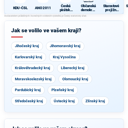
Starostové a
osobnosti
Česká
Občanská
Starostové
S
pro Moravu
ANO 2011
KDU-ČSL
pirátská
demokrati
pro jižní
strana
cká strana
Moravu
d
s podporou
Svobodný
ch a hnutí
Jak se volilo ve vašem kraji?
Starostové
a
osobnosti
pro
Jihočeský kraj
Jihomoravský kraj
Moravu
Karlovarský kraj
Kraj Vysočina
Královéhradecký kraj
Liberecký kraj
Moravskoslezský kraj
Olomoucký kraj
Pardubický kraj
Plzeňský kraj
Středočeský kraj
Ústecký kraj
Zlínský kraj