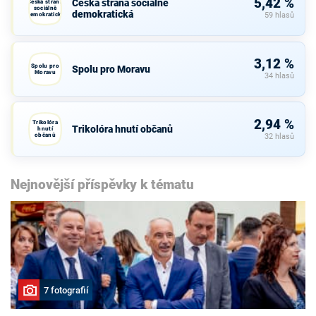
5,42 %
Česká strana sociálně
Česká strana
sociálně
demokratická
demokratická
59 hlasů
3,12 %
Spolu pro
Spolu pro Moravu
Moravu
34 hlasů
2,94 %
Trikolóra
Trikolóra hnutí občanů
hnutí
občanů
32 hlasů
Nejnovější příspěvky k tématu
7 fotografií