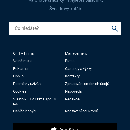
Tvarohové knedlíky
Nejlepší palačinky
Švestkový koláč
O FTV Prima
Management
Volná místa
Press
Reklama
Castingy a výzvy
HbbTV
Kontakty
Podmínky užívání
Zpracování osobních údajů
Cookies
Nápověda
Vlastník FTV Prima spol. s
Redakce
r.o.
Nahlásit chybu
Nastavení soukromí
App Store