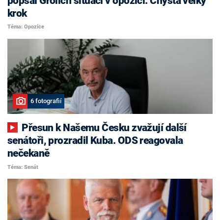
popsal Grolich situaci v opozici. Chystá velký
krok
Téma: Opozice
6 fotografií
Přesun k Našemu Česku zvažují další
senátoři, prozradil Kuba. ODS reagovala
nečekaně
Téma: Senát