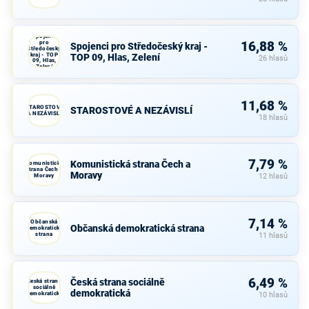
Spojenci
pro
16,88 %
Spojenci pro Středočeský kraj -
Středočeský
kraj - TOP
TOP 09, Hlas, Zelení
26 hlasů
09, Hlas,
Zelení
11,68 %
STAROSTOVÉ
STAROSTOVÉ A NEZÁVISLÍ
A NEZÁVISLÍ
18 hlasů
7,79 %
Komunistická strana Čech a
Komunistická
strana Čech a
Moravy
Moravy
12 hlasů
7,14 %
Občanská
Občanská demokratická strana
demokratická
strana
11 hlasů
6,49 %
Česká strana sociálně
Česká strana
sociálně
demokratická
demokratická
10 hlasů