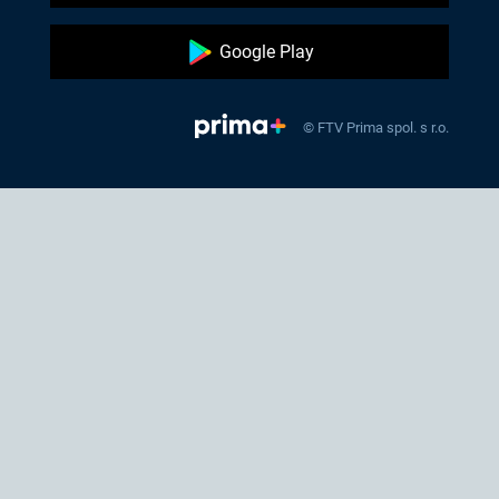
Google Play
© FTV Prima spol. s r.o.