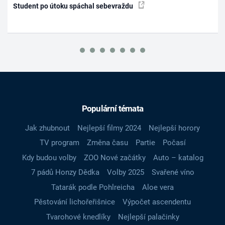
Student po útoku spáchal sebevraždu
Populární témata
Jak zhubnout
Nejlepší filmy 2024
Nejlepší horory
TV program
Změna času
Partie
Počasí
Kdy budou volby
ZOO Nové začátky
Auto – katalog
7 pádů Honzy Dědka
Volby 2025
Svařené víno
Tatarák podle Pohlreicha
Aloe vera
Pěstování lichořeřišnice
Výpočet ascendentu
Tvarohové knedlíky
Nejlepší palačinky