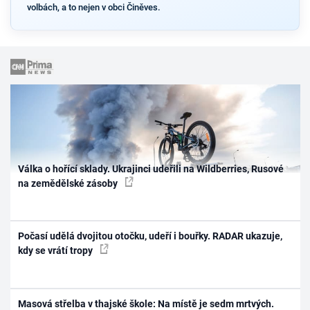
volbách, a to nejen v obci Činěves.
Válka o hořící sklady. Ukrajinci udeřili na Wildberries, Rusové
na zemědělské zásoby
Počasí udělá dvojitou otočku, udeří i bouřky. RADAR ukazuje,
kdy se vrátí tropy
Masová střelba v thajské škole: Na místě je sedm mrtvých.