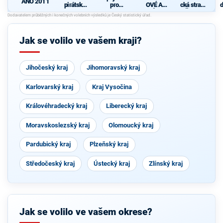
ANO 2011
pirátská
pro
OVÉ A
cká strana
d
strana
Středočes
NEZÁVISL
Čech a
c
ký kraj -
Í
Moravy
TOP 09,
Hlas,
Jak se volilo ve vašem kraji?
Zelení
Jihočeský kraj
Jihomoravský kraj
Karlovarský kraj
Kraj Vysočina
Královéhradecký kraj
Liberecký kraj
Moravskoslezský kraj
Olomoucký kraj
Pardubický kraj
Plzeňský kraj
Středočeský kraj
Ústecký kraj
Zlínský kraj
Jak se volilo ve vašem okrese?