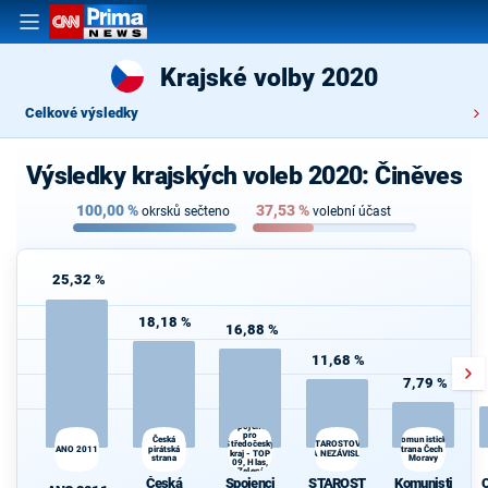
Krajské volby 2020
Celkové výsledky
Výsledky krajských voleb 2020: Činěves
100,00
%
37,53
%
okrsků sečteno
volební účast
25,32 %
18,18 %
16,88 %
11,68 %
7,79 %
Spojenci
pro
Česká
Komunistická
Středočeský
STAROSTOVÉ
ANO 2011
pirátská
strana Čech a
d
kraj - TOP
A NEZÁVISLÍ
strana
Moravy
09, Hlas,
Zelení
Česká
Spojenci
STAROST
Komunisti