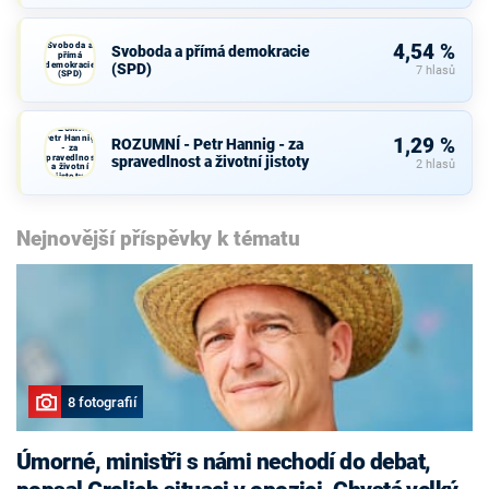
Svoboda a
4,54 %
Svoboda a přímá demokracie
přímá
demokracie
(SPD)
7 hlasů
(SPD)
ROZUMNÍ -
Petr Hannig
1,29 %
ROZUMNÍ - Petr Hannig - za
- za
spravedlnost
spravedlnost a životní jistoty
2 hlasů
a životní
jistoty
Nejnovější příspěvky k tématu
8 fotografií
Úmorné, ministři s námi nechodí do debat,