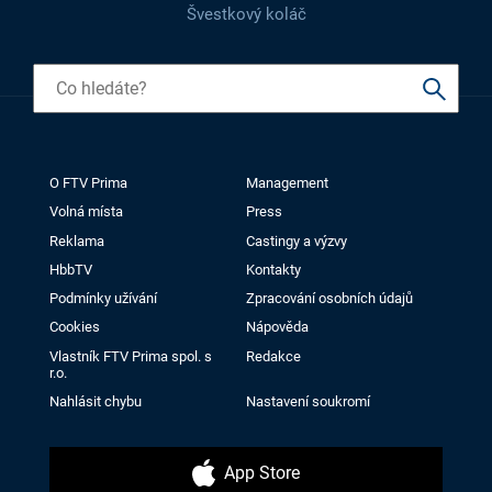
Švestkový koláč
O FTV Prima
Management
Volná místa
Press
Reklama
Castingy a výzvy
HbbTV
Kontakty
Podmínky užívání
Zpracování osobních údajů
Cookies
Nápověda
Vlastník FTV Prima spol. s
Redakce
r.o.
Nahlásit chybu
Nastavení soukromí
App Store