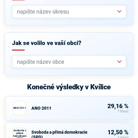
Jak se volilo ve vaší obci?
Konečné výsledky v Kvílice
29,16 %
ANO 2011
ANO 2011
7 hlasů
Svoboda a
12,50 %
Svoboda a přímá demokracie
přímá
demokracie
(SPD)
3 hlasů