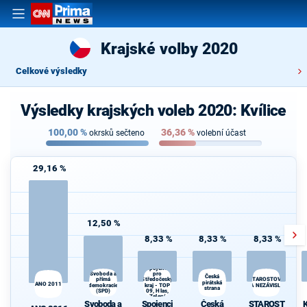
Krajské volby 2020
Celkové výsledky
Výsledky krajských voleb 2020: Kvílice
100,00
%
36,36
%
okrsků sečteno
volební účast
29,16 %
12,50 %
8,33 %
8,33 %
8,33 %
Spojenci
Svoboda a
pro
Česká
K
Středočeský
STAROSTOVÉ
přímá
pirátská
s
ANO 2011
demokracie
kraj - TOP
A NEZÁVISLÍ
strana
(SPD)
09, Hlas,
Zelení
Svoboda a
Spojenci
Česká
STAROST
K