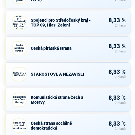
(SPD)
Spojenci
pro
8,33 %
Spojenci pro Středočeský kraj -
Středočeský
kraj - TOP
TOP 09, Hlas, Zelení
2 hlasů
09, Hlas,
Zelení
8,33 %
Česká
Česká pirátská strana
pirátská
strana
2 hlasů
8,33 %
STAROSTOVÉ
STAROSTOVÉ A NEZÁVISLÍ
A NEZÁVISLÍ
2 hlasů
8,33 %
Komunistická strana Čech a
Komunistická
strana Čech a
Moravy
Moravy
2 hlasů
8,33 %
Česká strana sociálně
Česká strana
sociálně
demokratická
demokratická
2 hlasů