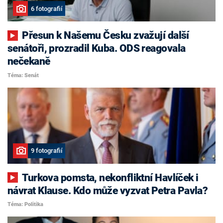
6 fotografií
Přesun k Našemu Česku zvažují další
senátoři, prozradil Kuba. ODS reagovala
nečekaně
Téma: Senát
9 fotografií
Turkova pomsta, nekonfliktní Havlíček i
návrat Klause. Kdo může vyzvat Petra Pavla?
Téma: Politika