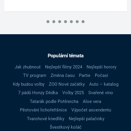
Populární témata
Jak zhubnout
Nejlepší filmy 2024
Nejlepší horory
TV program
Změna času
Partie
Počasí
Kdy budou volby
ZOO Nové začátky
Auto – katalog
7 pádů Honzy Dědka
Volby 2025
Svařené víno
Tatarák podle Pohlreicha
Aloe vera
Pěstování lichořeřišnice
Výpočet ascendentu
Tvarohové knedlíky
Nejlepší palačinky
Švestkový koláč