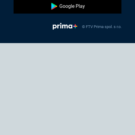
Google Play
© FTV Prima spol. s r.o.