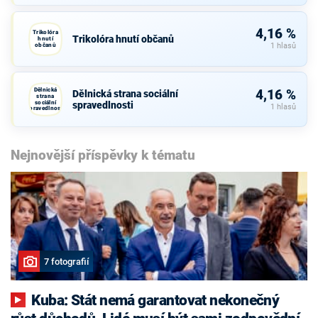
4,16 %
Trikolóra
Trikolóra hnutí občanů
hnutí
občanů
1 hlasů
Dělnická
4,16 %
Dělnická strana sociální
strana
sociální
spravedlnosti
1 hlasů
spravedlnosti
Nejnovější příspěvky k tématu
7 fotografií
Kuba: Stát nemá garantovat nekonečný