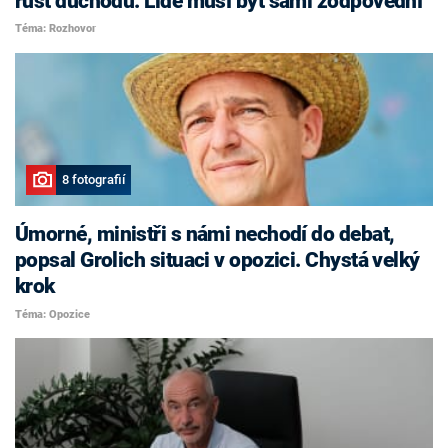
růst důchodů. Lidé musí být sami zodpovědní
Téma: Rozhovor
8 fotografií
Úmorné, ministři s námi nechodí do debat,
popsal Grolich situaci v opozici. Chystá velký
krok
Téma: Opozice