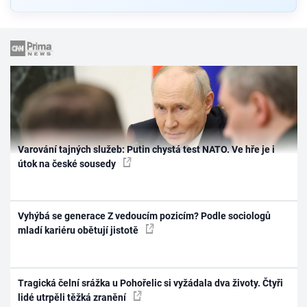
Varování tajných služeb: Putin chystá test NATO. Ve hře je i
útok na české sousedy
Vyhýbá se generace Z vedoucím pozicím? Podle sociologů
mladí kariéru obětují jistotě
Tragická čelní srážka u Pohořelic si vyžádala dva životy. Čtyři
lidé utrpěli těžká zranění