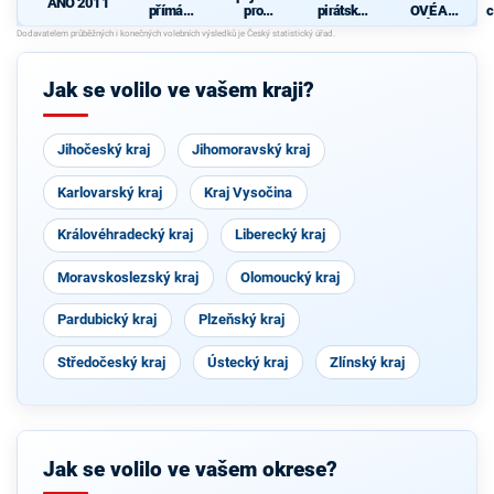
ANO 2011
přímá
pro
pirátská
OVÉ A
c
demokraci
Středočes
strana
NEZÁVISL
e (SPD)
ký kraj -
Í
TOP 09,
Hlas,
Jak se volilo ve vašem kraji?
Zelení
Jihočeský kraj
Jihomoravský kraj
Karlovarský kraj
Kraj Vysočina
Královéhradecký kraj
Liberecký kraj
Moravskoslezský kraj
Olomoucký kraj
Pardubický kraj
Plzeňský kraj
Středočeský kraj
Ústecký kraj
Zlínský kraj
Jak se volilo ve vašem okrese?