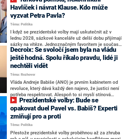
NEWS to řekl zakladatel hnutí a jihočeský hejtman
Martin Kuba. Konkrétní nebyl, ale získat by takto mohl
Havlíček i návrat Klause. Kdo může
například senátora Zdeňka Hrabu, který je dnes
vyzvat Petra Pavla?
součástí klubu ODS a TOP 09. Hraba to na dotaz
Téma: Politika
redakce nevyloučil. Předseda klubu senátorů ODS
Zdeněk Nytra redakci řekl, že počítá s odchodem
I když se prezidentské volby mají uskutečnit až v
některých senátorů z klubu a že Naše Česko není
lednu 2028, sázkové kanceláře už delší dobu přijímají
nepřítel, ale soupeř.
sázky na vítěze. Jednoznačným favoritem je současná
Decroix: Se svoločí jsem byla na vládu
hlava státu Petr Pavel. Daleko za ním pak bookmakeři
zmiňují dva výrazné politiky ANO, tedy premiéra
ještě hodná. Spolu říkalo pravdu, lidé ji
Andreje Babiše a ministra průmyslu Karla Havlíčka.
nechtěli vidět
Oblíbeným tipem samotných sázkařů je poslanec za
Téma: Rozhovor
Motoristy Filip Turek. Politolog Jan Kubáček nicméně
o případné kandidatuře kohokoliv ze zmíněné trojice
Vláda Andreje Babiše (ANO) je prvním kabinetem od
značně pochybuje. Podle něj současná koalice dosud
revoluce, který dává každý den najevo, že justici není
nemá osobu, která by Pavlovi mohla konkurovat.
potřeba respektovat. Alespoň to si myslí stínová
Prezidentské volby: Bude se
ministryně spravedlnosti ODS Eva Decroix. V
rozhovoru pro CNN Prima NEWS si nebrala servítky
opakovat duel Pavel vs. Babiš? Experti
ohledně politického výkonu svého nástupce Jeronýma
zmiňují pro a proti
Tejce (za ANO) či vládní zmocněnkyně pro lidská
Téma: Politika
práva Taťány Malé (ANO). Označením „svoloč“ na
adresu vlády prý byla ještě hodná. Decroix se také
Přestože prezidentské volby proběhnou až za zhruba
vrátila k volební porážce koalice Spolu či promluvila o
rok a půl, v souvislosti s eskalujícím konfliktem mezi