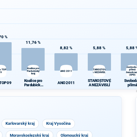
70 %
11,76 %
8,82 %
5,88 %
5,88 
Svoboda
Koalice pro
a TOP
STAROSTOVÉ
přímá
Pardubický
ANO 2011
09
A NEZÁVISLÍ
demokrac
kraj
(SPD)
Koalice pro
STAROSTOVÉ
Svoboda
 TOP 09
ANO 2011
Pardubický
A NEZÁVISLÍ
přímá
kraj
demokra
(SPD)
Karlovarský kraj
Kraj Vysočina
Moravskoslezský kraj
Olomoucký kraj