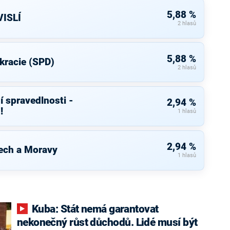
5,88 %
ISLÍ
2 hlasů
5,88 %
kracie (SPD)
2 hlasů
í spravedlnosti -
2,94 %
!
1 hlasů
2,94 %
ech a Moravy
1 hlasů
Kuba: Stát nemá garantovat
nekonečný růst důchodů. Lidé musí být