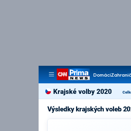
Domácí
Zahranič
Pořady
Krajské volby 2020
Celk
Výsledky krajských voleb 20