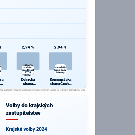
%
2,94 %
2,94 %
Dělnická strana
 a
sociální
Komunistická
spravedlnosti -
strana Čech a
ie
STOP
Moravy
KRIMIGRANTŮM!
 a
Dělnická
Komunistická
strana
strana Čech a
cie
sociální
Moravy
spravedlnosti
- STOP
KRIMIGRANT
Volby do krajských
ŮM!
zastupitelstev
Krajské volby 2024