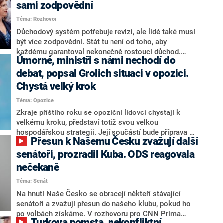
sami zodpovědní
Téma: Rozhovor
Důchodový systém potřebuje revizi, ale lidé také musí
být více zodpovědní. Stát tu není od toho, aby
každému garantoval nekonečně rostoucí důchod.
Úmorné, ministři s námi nechodí do
Chybí tu nový systém a my ho představíme,řekl
hejtman Jihočeského kraje a předseda hnutí Naše
debat, popsal Grolich situaci v opozici.
Česko Martin Kuba v rozhovoru pro CNN Prima NEWS.
Chystá velký krok
V čele státu pak podle něj nemůže být člověk, který by
Téma: Opozice
střetem zájmů omezoval čerpání financí a rozvoj,
dodal. Řešení u Andreje Babiše ale hodnotit nechtěl.
Zkraje příštího roku se opoziční lidovci chystají k
velkému kroku, představí totiž svou velkou
hospodářskou strategii. Její součástí bude příprava na
Přesun k Našemu Česku zvažují další
stárnutí populace, řekl ve středu na setkání s novináři
nový předseda lidovců Jan Grolich. Ten zároveň v
senátoři, prozradil Kuba. ODS reagovala
senátních volbách kandiduje ve Vyškově. Popsal i
nečekaně
aktivitu opozice, o níž vládní strany nebo političtí
Téma: Senát
komentátoři mluví jako o slabé a v defenzivě. „Je to
úmorná práce upozorňovat na chyby vlády. Ministři s
Na hnutí Naše Česko se obracejí někteří stávající
námi navíc nechodí do debat. Chceme ale ukazovat
senátoři a zvažují přesun do našeho klubu, pokud ho
svoje témata,“ odpověděl Grolich na dotaz CNN Prima
po volbách získáme. V rozhovoru pro CNN Prima
Turkova pomsta, nekonfliktní
NEWS.