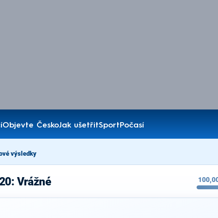
í
Objevte Česko
Jak ušetřit
Sport
Počasí
ové výsledky
20: Vrážné
100,0