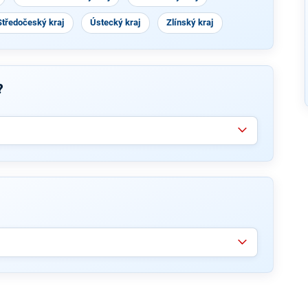
Středočeský kraj
Ústecký kraj
Zlínský kraj
?