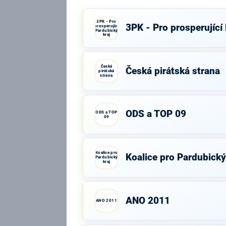
3PK - Pro
3PK - Pro prosperující
prosperující
Pardubický
kraj
Česká
Česká pirátská strana
pirátská
strana
ODS a TOP 09
ODS a TOP
09
Koalice pro
Koalice pro Pardubický
Pardubický
kraj
ANO 2011
ANO 2011