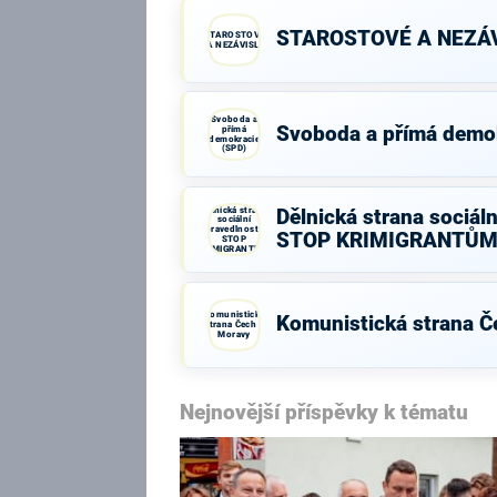
STAROSTOVÉ A NEZÁV
STAROSTOVÉ
A NEZÁVISLÍ
Svoboda a
Svoboda a přímá demo
přímá
demokracie
(SPD)
Dělnická strana
Dělnická strana sociáln
sociální
spravedlnosti -
STOP KRIMIGRANTŮM
STOP
KRIMIGRANTŮM!
Komunistická
Komunistická strana Č
strana Čech a
Moravy
Nejnovější příspěvky k tématu