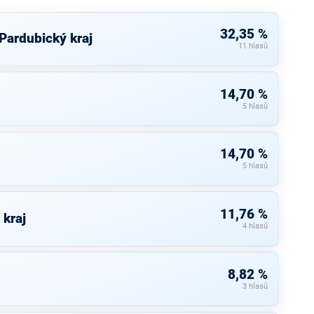
32,35 %
 Pardubický kraj
11 hlasů
14,70 %
5 hlasů
14,70 %
5 hlasů
11,76 %
 kraj
4 hlasů
8,82 %
3 hlasů