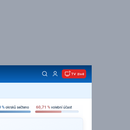
TV živě
0
%
60,71
%
okrsků sečteno
volební účast