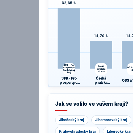
32,35 %
14,70 %
14,
3PK - Pro
Česká
prosperující
ODS 
pirátská
Pardubický
strana
kraj
3PK - Pro
Česká
ODS a
prosperující
pirátská
Pardubický
strana
kraj
Jak se volilo ve vašem kraji?
Jihočeský kraj
Jihomoravský kraj
Královéhradecký kraj
Liberecký kraj