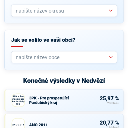
Jak se volilo ve vaší obci?
Konečné výsledky v Nedvězí
3PK - Pro
25,97 %
3PK - Pro prosperující
prosperující
Pardubický
Pardubický kraj
20 hlasů
kraj
20,77 %
ANO 2011
ANO 2011
16 hlasů