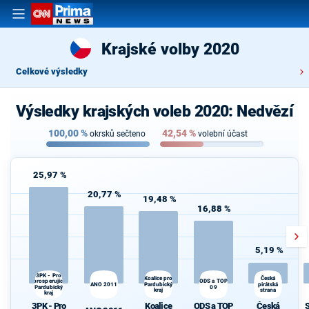
Krajské volby 2020
Celkové výsledky
Výsledky krajských voleb 2020: Nedvězí
100,00
%
42,54
%
okrsků sečteno
volební účast
25,97 %
20,77 %
19,48 %
16,88 %
5,19 %
3PK - Pro
Koalice pro
Česká
prosperující
ODS a TOP
S
ANO 2011
Pardubický
pirátská
Pardubický
09
kraj
strana
kraj
3PK - Pro
Koalice
ODS a TOP
Česká