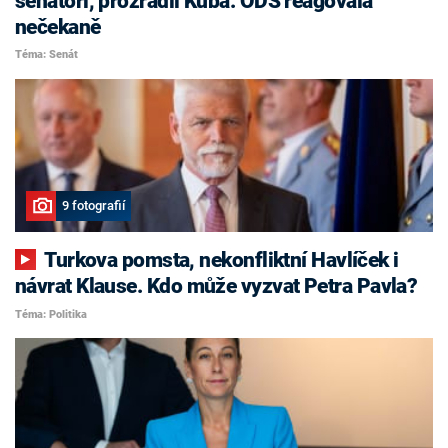
senátoři, prozradil Kuba. ODS reagovala
nečekaně
Téma: Senát
9 fotografií
Turkova pomsta, nekonfliktní Havlíček i
návrat Klause. Kdo může vyzvat Petra Pavla?
Téma: Politika