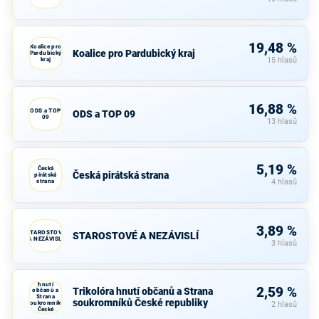
19,48 %
Koalice pro
Koalice pro Pardubický kraj
Pardubický
kraj
15 hlasů
16,88 %
ODS a TOP
ODS a TOP 09
09
13 hlasů
5,19 %
Česká
Česká pirátská strana
pirátská
strana
4 hlasů
3,89 %
STAROSTOVÉ
STAROSTOVÉ A NEZÁVISLÍ
A NEZÁVISLÍ
3 hlasů
Trikolóra
hnutí
2,59 %
Trikolóra hnutí občanů a Strana
občanů a
Strana
soukromníků České republiky
soukromníků
2 hlasů
České
republiky