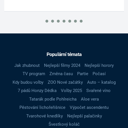
Populární témata
Jak zhubnout
Nejlepší filmy 2024
Nejlepší horory
TV program
Změna času
Partie
Počasí
Kdy budou volby
ZOO Nové začátky
Auto – katalog
7 pádů Honzy Dědka
Volby 2025
Svařené víno
Tatarák podle Pohlreicha
Aloe vera
Pěstování lichořeřišnice
Výpočet ascendentu
Tvarohové knedlíky
Nejlepší palačinky
Švestkový koláč