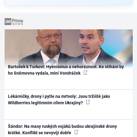
Bartošek k Turkovi: Hyenismus a nehoráznost. Ke stíhání by
ho Sněmovna vydala, míní Vondráček
Lékárničky, drony i pytle na mrtvoly: Jsou tržiště jako
Wildberries legitimním cílem Ukrajiny?
Šándor: Na masy ruských vojáků budou ukrajinské drony
krátké. Konflikt se nevyvíjí dobře