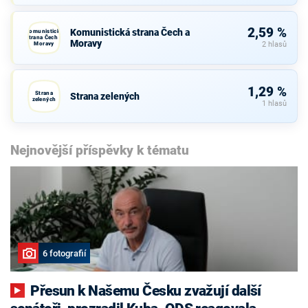
2,59 %
Komunistická strana Čech a
Komunistická
strana Čech a
Moravy
Moravy
2 hlasů
1,29 %
Strana
Strana zelených
zelených
1 hlasů
Nejnovější příspěvky k tématu
6 fotografií
Přesun k Našemu Česku zvažují další