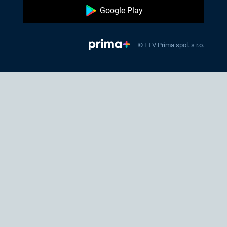
Google Play
© FTV Prima spol. s r.o.