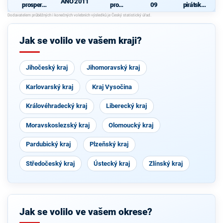
ANO 2011
prosperují
pro
09
pirátská
cí
Pardubick
strana
N
Pardubick
ý kraj
ý kraj
Jak se volilo ve vašem kraji?
Jihočeský kraj
Jihomoravský kraj
Karlovarský kraj
Kraj Vysočina
Královéhradecký kraj
Liberecký kraj
Moravskoslezský kraj
Olomoucký kraj
Pardubický kraj
Plzeňský kraj
Středočeský kraj
Ústecký kraj
Zlínský kraj
Jak se volilo ve vašem okrese?