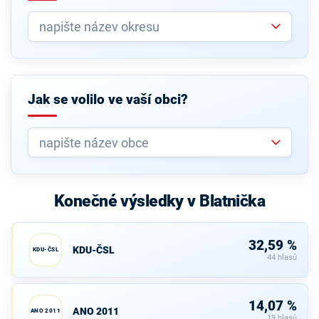
Jak se volilo ve vaší obci?
Konečné výsledky v Blatnička
32,59 %
KDU-ČSL
KDU-ČSL
44 hlasů
14,07 %
ANO 2011
ANO 2011
19 hlasů