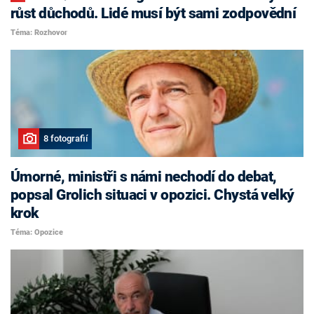
růst důchodů. Lidé musí být sami zodpovědní
Téma: Rozhovor
8 fotografií
Úmorné, ministři s námi nechodí do debat,
popsal Grolich situaci v opozici. Chystá velký
krok
Téma: Opozice