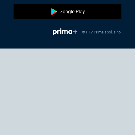
Google Play
© FTV Prima spol. s r.o.