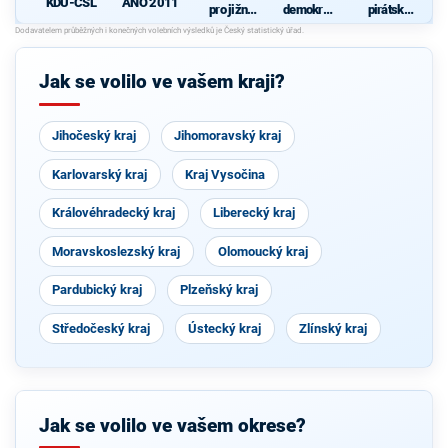
KDU-ČSL
ANO 2011
pro jižní
demokrati
pirátská
Moravu
cká strana
strana
d
s podporou
Svobodný
ch a hnutí
Jak se volilo ve vašem kraji?
Starostové
a
osobnosti
pro
Jihočeský kraj
Jihomoravský kraj
Moravu
Karlovarský kraj
Kraj Vysočina
Královéhradecký kraj
Liberecký kraj
Moravskoslezský kraj
Olomoucký kraj
Pardubický kraj
Plzeňský kraj
Středočeský kraj
Ústecký kraj
Zlínský kraj
Jak se volilo ve vašem okrese?