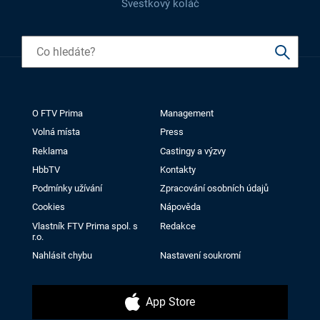
Švestkový koláč
O FTV Prima
Management
Volná místa
Press
Reklama
Castingy a výzvy
HbbTV
Kontakty
Podmínky užívání
Zpracování osobních údajů
Cookies
Nápověda
Vlastník FTV Prima spol. s
Redakce
r.o.
Nahlásit chybu
Nastavení soukromí
App Store