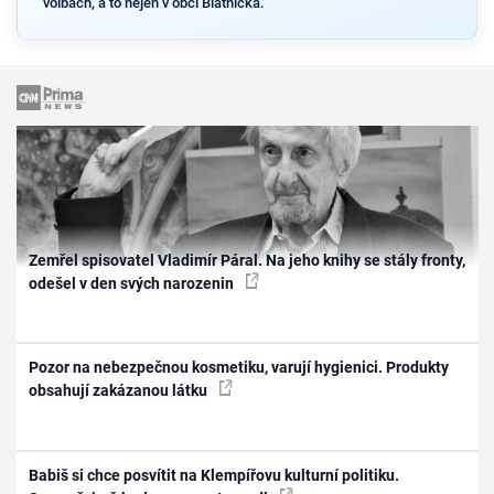
volbách, a to nejen v obci Blatnička.
Zemřel spisovatel Vladimír Páral. Na jeho knihy se stály fronty,
odešel v den svých narozenin
Pozor na nebezpečnou kosmetiku, varují hygienici. Produkty
obsahují zakázanou látku
Babiš si chce posvítit na Klempířovu kulturní politiku.