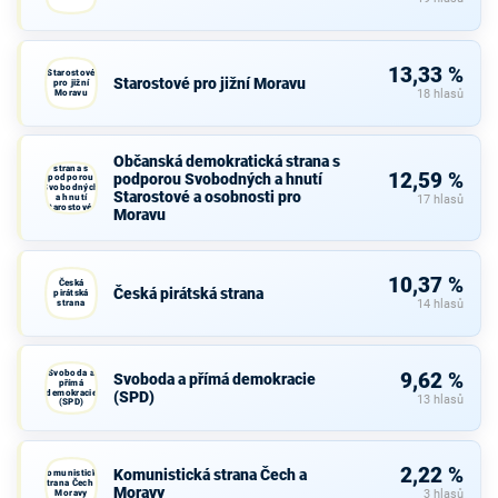
13,33 %
Starostové
Starostové pro jižní Moravu
pro jižní
Moravu
18 hlasů
Občanská
Občanská demokratická strana s
demokratická
strana s
12,59 %
podporou Svobodných a hnutí
podporou
Svobodných
Starostové a osobnosti pro
a hnutí
17 hlasů
Starostové a
Moravu
osobnosti
pro Moravu
10,37 %
Česká
Česká pirátská strana
pirátská
strana
14 hlasů
Svoboda a
9,62 %
Svoboda a přímá demokracie
přímá
demokracie
(SPD)
13 hlasů
(SPD)
2,22 %
Komunistická strana Čech a
Komunistická
strana Čech a
Moravy
Moravy
3 hlasů