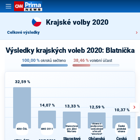
Krajské volby 2020
Celkové výsledky
Výsledky krajských voleb 2020: Blatnička
100,00
%
38,46
%
okrsků sečteno
volební účast
32,59 %
14,07 %
13,33 %
12,59 %
10,37 %
Občanská
demokratická
strana s
podporou
Starostové
Česká
KDU-ČSL
ANO 2011
pro jižní
Svobodných
pirátská
Moravu
a hnutí
strana
Starostové a
osobnosti
Starostové
Občanská
Česká
S
pro Moravu