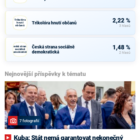
2,22 %
Trikolóra
Trikolóra hnutí občanů
hnutí
občanů
3 hlasů
1,48 %
Česká strana sociálně
Česká strana
sociálně
demokratická
demokratická
2 hlasů
Nejnovější příspěvky k tématu
7 fotografií
Kuba: Stát nemá garantovat nekonečný