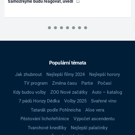
Samozřejmě budu reagovat, uvedl
Populární témata
Jak zhubnout
Nejlepší filmy 2024
Nejlepší horory
TV program
Změna času
Partie
Počasí
Kdy budou volby
ZOO Nové začátky
Auto – katalog
7 pádů Honzy Dědka
Volby 2025
Svařené víno
Tatarák podle Pohlreicha
Aloe vera
Pěstování lichořeřišnice
Výpočet ascendentu
Tvarohové knedlíky
Nejlepší palačinky