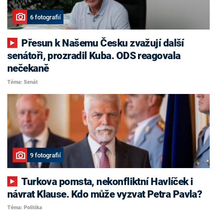
6 fotografií
Přesun k Našemu Česku zvažují další
senátoři, prozradil Kuba. ODS reagovala
nečekaně
Téma: Senát
9 fotografií
Turkova pomsta, nekonfliktní Havlíček i
návrat Klause. Kdo může vyzvat Petra Pavla?
Téma: Politika