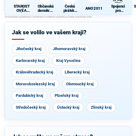
09, Hlas,
Zelení
STAROST
Občanská
Česká
Spojenci
S
ANO 2011
OVÉ A
demokrati
pirátská
pro
NEZÁVISL
cká strana
strana
Středočes
d
Í
ký kraj -
TOP 09,
Hlas,
Jak se volilo ve vašem kraji?
Zelení
Jihočeský kraj
Jihomoravský kraj
Karlovarský kraj
Kraj Vysočina
Královéhradecký kraj
Liberecký kraj
Moravskoslezský kraj
Olomoucký kraj
Pardubický kraj
Plzeňský kraj
Středočeský kraj
Ústecký kraj
Zlínský kraj