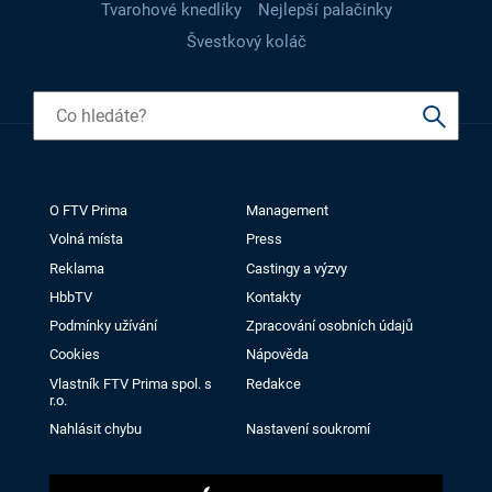
Tvarohové knedlíky
Nejlepší palačinky
Švestkový koláč
O FTV Prima
Management
Volná místa
Press
Reklama
Castingy a výzvy
HbbTV
Kontakty
Podmínky užívání
Zpracování osobních údajů
Cookies
Nápověda
Vlastník FTV Prima spol. s
Redakce
r.o.
Nahlásit chybu
Nastavení soukromí