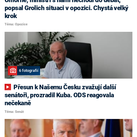
popsal Grolich situaci v opozici. Chystá velký
krok
Téma: Opozice
6 fotografií
Přesun k Našemu Česku zvažují další
senátoři, prozradil Kuba. ODS reagovala
nečekaně
Téma: Senát