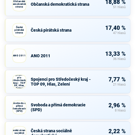
18,88 %
Občanská
Občanská demokratická strana
demokratická
strana
51 hlasů
17,40 %
Česká
Česká pirátská strana
pirátská
strana
47 hlasů
13,33 %
ANO 2011
ANO 2011
36 hlasů
Spojenci
pro
7,77 %
Spojenci pro Středočeský kraj -
Středočeský
kraj - TOP
TOP 09, Hlas, Zelení
21 hlasů
09, Hlas,
Zelení
Svoboda a
2,96 %
Svoboda a přímá demokracie
přímá
demokracie
(SPD)
8 hlasů
(SPD)
2,22 %
Česká strana sociálně
Česká strana
sociálně