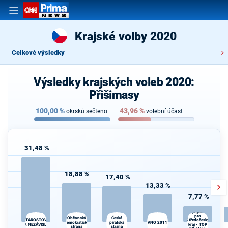
Krajské volby 2020
Celkové výsledky
Výsledky krajských voleb 2020:
Přišimasy
100,00
%
43,96
%
okrsků sečteno
volební účast
31,48 %
18,88 %
17,40 %
13,33 %
7,77 %
Spojenci
pro
Občanská
Česká
STAROSTOVÉ
Středočeský
demokratická
pirátská
ANO 2011
A NEZÁVISLÍ
kraj - TOP
strana
strana