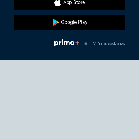
App Store
Google Play
© FTV Prima spol. s r.o.