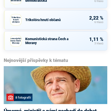
demokratická
demokratická
6 hlasů
2,22 %
Trikolóra
Trikolóra hnutí občanů
hnutí
občanů
6 hlasů
1,11 %
Komunistická strana Čech a
Komunistická
strana Čech a
Moravy
Moravy
3 hlasů
Nejnovější příspěvky k tématu
8 fotografií
Úmorné, ministři s námi nechodí do debat,