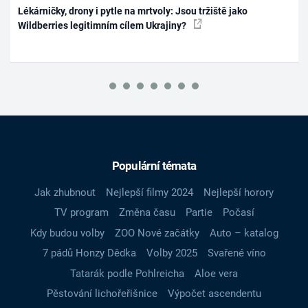
Lékárničky, drony i pytle na mrtvoly: Jsou tržiště jako
Wildberries legitimním cílem Ukrajiny?
Populární témata
Jak zhubnout
Nejlepší filmy 2024
Nejlepší horory
TV program
Změna času
Partie
Počasí
Kdy budou volby
ZOO Nové začátky
Auto – katalog
7 pádů Honzy Dědka
Volby 2025
Svařené víno
Tatarák podle Pohlreicha
Aloe vera
Pěstování lichořeřišnice
Výpočet ascendentu