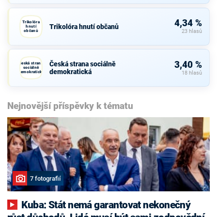
4,34 %
Trikolóra
Trikolóra hnutí občanů
hnutí
občanů
23 hlasů
3,40 %
Česká strana sociálně
Česká strana
sociálně
demokratická
demokratická
18 hlasů
Nejnovější příspěvky k tématu
7 fotografií
Kuba: Stát nemá garantovat nekonečný