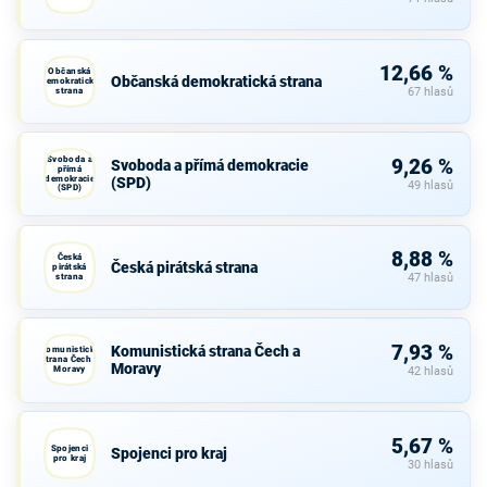
12,66 %
Občanská
Občanská demokratická strana
demokratická
strana
67 hlasů
Svoboda a
9,26 %
Svoboda a přímá demokracie
přímá
demokracie
(SPD)
49 hlasů
(SPD)
8,88 %
Česká
Česká pirátská strana
pirátská
strana
47 hlasů
7,93 %
Komunistická strana Čech a
Komunistická
strana Čech a
Moravy
Moravy
42 hlasů
5,67 %
Spojenci
Spojenci pro kraj
pro kraj
30 hlasů