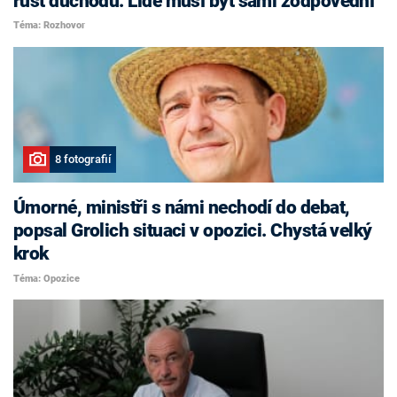
růst důchodů. Lidé musí být sami zodpovědní
Téma: Rozhovor
8 fotografií
Úmorné, ministři s námi nechodí do debat,
popsal Grolich situaci v opozici. Chystá velký
krok
Téma: Opozice