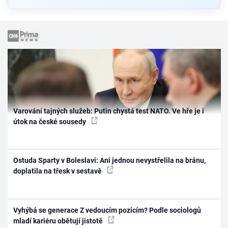
Varování tajných služeb: Putin chystá test NATO. Ve hře je i
útok na české sousedy
Ostuda Sparty v Boleslavi: Ani jednou nevystřelila na bránu,
doplatila na třesk v sestavě
Vyhýbá se generace Z vedoucím pozicím? Podle sociologů
mladí kariéru obětují jistotě