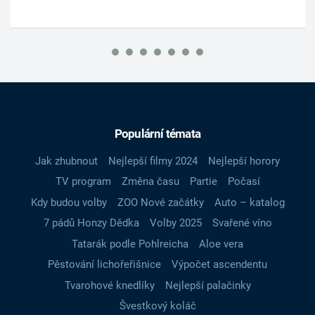
Populární témata
Jak zhubnout
Nejlepší filmy 2024
Nejlepší horory
TV program
Změna času
Partie
Počasí
Kdy budou volby
ZOO Nové začátky
Auto – katalog
7 pádů Honzy Dědka
Volby 2025
Svařené víno
Tatarák podle Pohlreicha
Aloe vera
Pěstování lichořeřišnice
Výpočet ascendentu
Tvarohové knedlíky
Nejlepší palačinky
Švestkový koláč