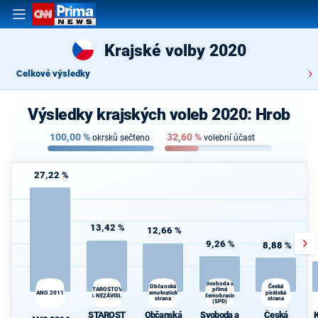
Krajské volby 2020
Celkové výsledky
Výsledky krajských voleb 2020: Hrob
100,00
%
32,60
%
okrsků sečteno
volební účast
27,22 %
13,42 %
12,66 %
9,26 %
8,88 %
Svoboda a
K
Občanská
Česká
STAROSTOVÉ
přímá
ANO 2011
demokratická
pirátská
s
A NEZÁVISLÍ
demokracie
strana
strana
(SPD)
STAROST
Občanská
Svoboda a
Česká
K