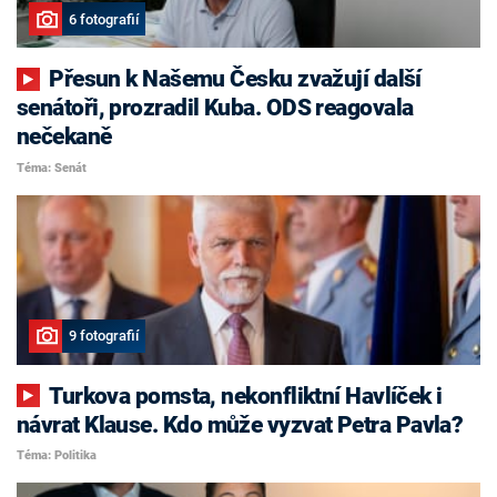
6 fotografií
Přesun k Našemu Česku zvažují další
senátoři, prozradil Kuba. ODS reagovala
nečekaně
Téma: Senát
9 fotografií
Turkova pomsta, nekonfliktní Havlíček i
návrat Klause. Kdo může vyzvat Petra Pavla?
Téma: Politika