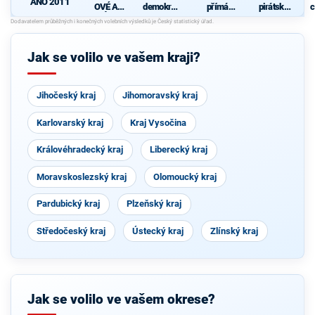
ANO 2011
OVÉ A
demokrati
přímá
pirátská
c
NEZÁVISL
cká strana
demokraci
strana
Í
e (SPD)
Jak se volilo ve vašem kraji?
Jihočeský kraj
Jihomoravský kraj
Karlovarský kraj
Kraj Vysočina
Královéhradecký kraj
Liberecký kraj
Moravskoslezský kraj
Olomoucký kraj
Pardubický kraj
Plzeňský kraj
Středočeský kraj
Ústecký kraj
Zlínský kraj
Jak se volilo ve vašem okrese?