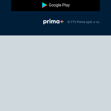
Google Play
© FTV Prima spol. s r.o.