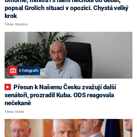
popsal Grolich situaci v opozici. Chystá velký
krok
Téma: Opozice
6 fotografií
Přesun k Našemu Česku zvažují další
senátoři, prozradil Kuba. ODS reagovala
nečekaně
Téma: Senát