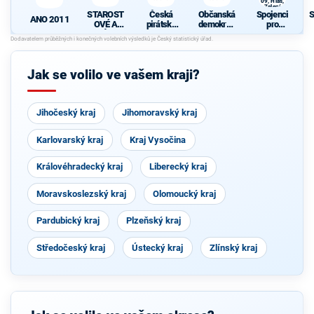
09, Hlas,
Zelení
STAROST
Česká
Občanská
Spojenci
S
ANO 2011
OVÉ A
pirátská
demokrati
pro
NEZÁVISL
strana
cká strana
Středočes
d
Í
ký kraj -
TOP 09,
Hlas,
Jak se volilo ve vašem kraji?
Zelení
Jihočeský kraj
Jihomoravský kraj
Karlovarský kraj
Kraj Vysočina
Královéhradecký kraj
Liberecký kraj
Moravskoslezský kraj
Olomoucký kraj
Pardubický kraj
Plzeňský kraj
Středočeský kraj
Ústecký kraj
Zlínský kraj