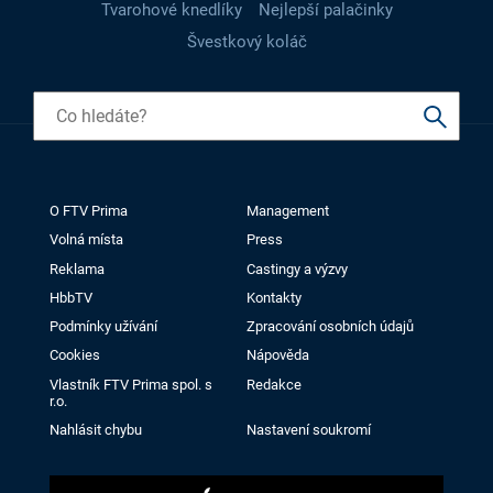
Tvarohové knedlíky
Nejlepší palačinky
Švestkový koláč
O FTV Prima
Management
Volná místa
Press
Reklama
Castingy a výzvy
HbbTV
Kontakty
Podmínky užívání
Zpracování osobních údajů
Cookies
Nápověda
Vlastník FTV Prima spol. s
Redakce
r.o.
Nahlásit chybu
Nastavení soukromí