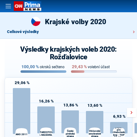
Krajské volby 2020
Celkové výsledky
Výsledky krajských voleb 2020:
Rožďalovice
100,00
%
29,43
%
okrsků sečteno
volební účast
29,06 %
16,26 %
13,86 %
13,60 %
6,93 %
Spojenci
pro
Občanská
Česká
Středočeský
STAROSTOVÉ
pirátská
demokratická
ANO 2011
A NEZÁVISLÍ
kraj - TOP
strana
strana