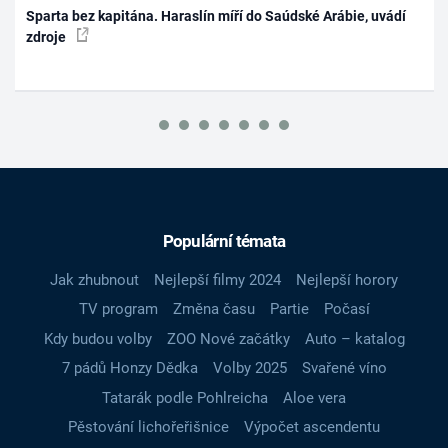
Sparta bez kapitána. Haraslín míří do Saúdské Arábie, uvádí
zdroje
Populární témata
Jak zhubnout
Nejlepší filmy 2024
Nejlepší horory
TV program
Změna času
Partie
Počasí
Kdy budou volby
ZOO Nové začátky
Auto – katalog
7 pádů Honzy Dědka
Volby 2025
Svařené víno
Tatarák podle Pohlreicha
Aloe vera
Pěstování lichořeřišnice
Výpočet ascendentu