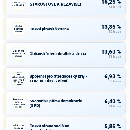
16,26 %
STAROSTOVÉ
STAROSTOVÉ A NEZÁVISLÍ
A NEZÁVISLÍ
61 hlasů
13,86 %
Česká
Česká pirátská strana
pirátská
strana
52 hlasů
13,60 %
Občanská
Občanská demokratická strana
demokratická
strana
51 hlasů
Spojenci
pro
6,93 %
Spojenci pro Středočeský kraj -
Středočeský
kraj - TOP
TOP 09, Hlas, Zelení
26 hlasů
09, Hlas,
Zelení
Svoboda a
6,40 %
Svoboda a přímá demokracie
přímá
demokracie
(SPD)
24 hlasů
(SPD)
5,86 %
Česká strana sociálně
Česká strana
sociálně