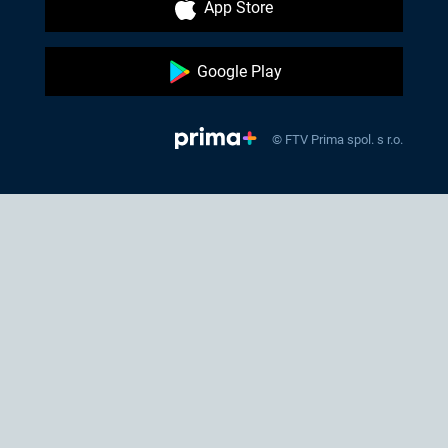
App Store
Google Play
© FTV Prima spol. s r.o.