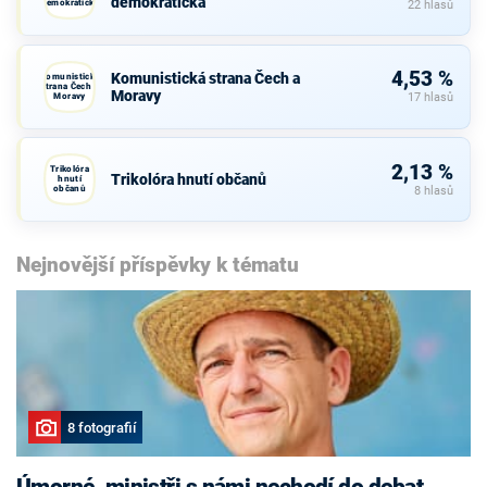
demokratická
demokratická
22 hlasů
4,53 %
Komunistická strana Čech a
Komunistická
strana Čech a
Moravy
Moravy
17 hlasů
2,13 %
Trikolóra
Trikolóra hnutí občanů
hnutí
občanů
8 hlasů
Nejnovější příspěvky k tématu
8 fotografií
Úmorné, ministři s námi nechodí do debat,