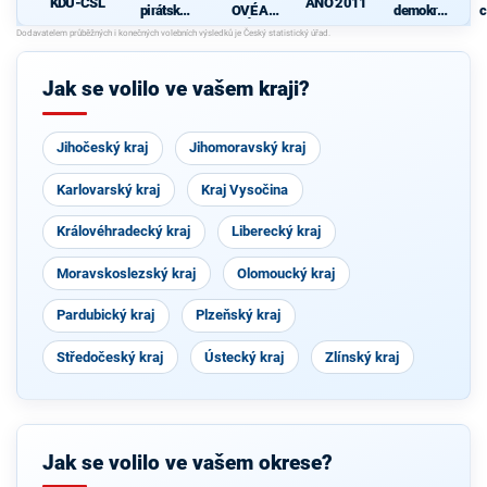
KDU-ČSL
ANO 2011
pirátská
OVÉ A
demokrati
c
strana
NEZÁVISL
cká strana
Í
Jak se volilo ve vašem kraji?
Jihočeský kraj
Jihomoravský kraj
Karlovarský kraj
Kraj Vysočina
Královéhradecký kraj
Liberecký kraj
Moravskoslezský kraj
Olomoucký kraj
Pardubický kraj
Plzeňský kraj
Středočeský kraj
Ústecký kraj
Zlínský kraj
Jak se volilo ve vašem okrese?