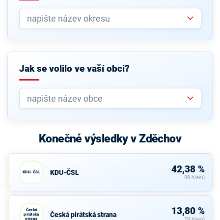
Jak se volilo ve vaší obci?
Konečné výsledky v Zděchov
42,38 %
KDU-ČSL
KDU-ČSL
89 hlasů
13,80 %
Česká
Česká pirátská strana
pirátská
strana
29 hlasů