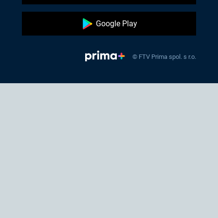
Google Play
© FTV Prima spol. s r.o.