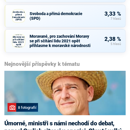
Svoboda a
3,33 %
Svoboda a přímá demokracie
přímá
demokracie
(SPD)
7 hlasů
(SPD)
Moravané,
pro
zachování
Moravané, pro zachování Moravy
Moravy se
2,38 %
při sčítání
se při sčítání lidu 2021 opět
lidu 2021
5 hlasů
opět
přihlasme k moravské národnosti
přihlasme
k moravské
národnosti
Nejnovější příspěvky k tématu
8 fotografií
Úmorné, ministři s námi nechodí do debat,