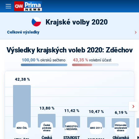
Krajské volby 2020
Celkové výsledky
Výsledky krajských voleb 2020: Zděchov
100,00
%
43,35
%
okrsků sečteno
volební účast
42,38 %
13,80 %
11,42 %
10,47 %
6,19 %
Česká
K
Občanská
STAROSTOVÉ
KDU-ČSL
pirátská
ANO 2011
demokratická
s
A NEZÁVISLÍ
strana
strana
Česká
STAROST
Občanská
K