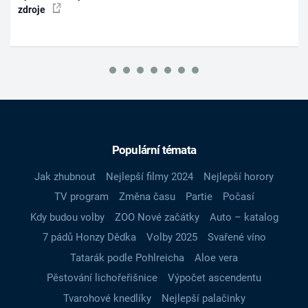
zdroje
Populární témata
Jak zhubnout
Nejlepší filmy 2024
Nejlepší horory
TV program
Změna času
Partie
Počasí
Kdy budou volby
ZOO Nové začátky
Auto – katalog
7 pádů Honzy Dědka
Volby 2025
Svařené víno
Tatarák podle Pohlreicha
Aloe vera
Pěstování lichořeřišnice
Výpočet ascendentu
Tvarohové knedlíky
Nejlepší palačinky