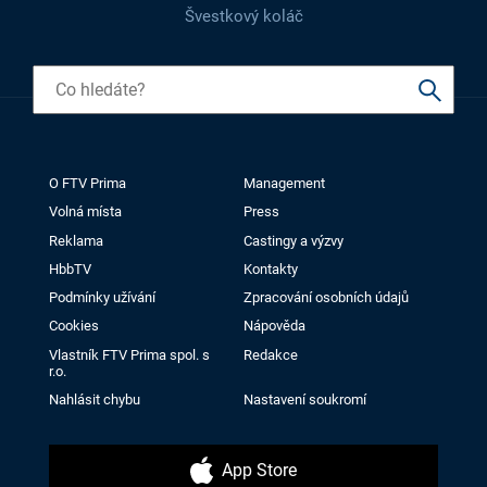
Švestkový koláč
O FTV Prima
Management
Volná místa
Press
Reklama
Castingy a výzvy
HbbTV
Kontakty
Podmínky užívání
Zpracování osobních údajů
Cookies
Nápověda
Vlastník FTV Prima spol. s
Redakce
r.o.
Nahlásit chybu
Nastavení soukromí
App Store