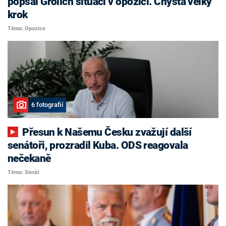
popsal Grolich situaci v opozici. Chystá velký
krok
Téma: Opozice
6 fotografií
Přesun k Našemu Česku zvažují další
senátoři, prozradil Kuba. ODS reagovala
nečekaně
Téma: Senát