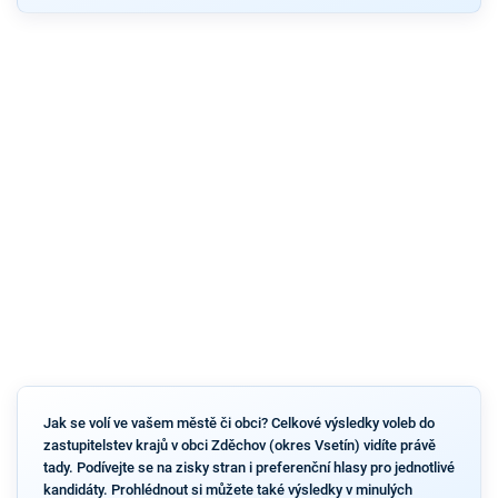
Jak se volí ve vašem městě či obci? Celkové výsledky voleb do
zastupitelstev krajů v obci Zděchov (okres Vsetín) vidíte právě
tady. Podívejte se na zisky stran i preferenční hlasy pro jednotlivé
kandidáty. Prohlédnout si můžete také výsledky v minulých