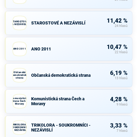
11,42 %
STAROSTOVÉ
STAROSTOVÉ A NEZÁVISLÍ
A NEZÁVISLÍ
24 hlasů
10,47 %
ANO 2011
ANO 2011
22 hlasů
6,19 %
Občanská
Občanská demokratická strana
demokratická
strana
13 hlasů
4,28 %
Komunistická strana Čech a
Komunistická
strana Čech a
Moravy
Moravy
9 hlasů
3,33 %
TRIKOLORA - SOUKROMNÍCI -
TRIKOLORA -
SOUKROMNÍCI
NEZÁVISLÍ
- NEZÁVISLÍ
7 hlasů