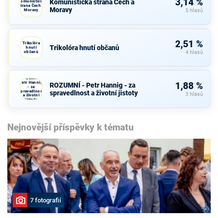
3,14 %
Komunistická strana Čech a
Komunistická
strana Čech a
Moravy
Moravy
5 hlasů
2,51 %
Trikolóra
Trikolóra hnutí občanů
hnutí
občanů
4 hlasů
ROZUMNÍ -
Petr Hannig
1,88 %
ROZUMNÍ - Petr Hannig - za
- za
spravedlnost
spravedlnost a životní jistoty
3 hlasů
a životní
jistoty
Nejnovější příspěvky k tématu
7 fotografií