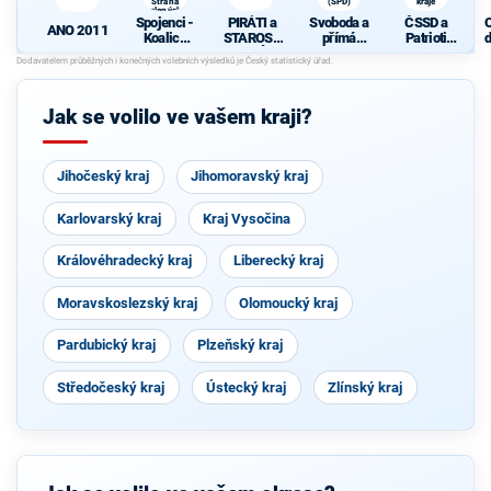
Strana
(SPD)
kraje
zelených,
Spojenci -
PIRÁTI a
Svoboda a
ČSSD a
ProOlomouc)
ANO 2011
Koalice
STAROST
přímá
Patrioti
d
pro
OVÉ
demokraci
Olomouck
c
Olomouck
e (SPD)
ého kraje
ý kraj
(KDU-
Jak se volilo ve vašem kraji?
ČSL, TOP
09, Strana
zelených,
ProOlomo
Jihočeský kraj
uc)
Jihomoravský kraj
Karlovarský kraj
Kraj Vysočina
Královéhradecký kraj
Liberecký kraj
Moravskoslezský kraj
Olomoucký kraj
Pardubický kraj
Plzeňský kraj
Středočeský kraj
Ústecký kraj
Zlínský kraj