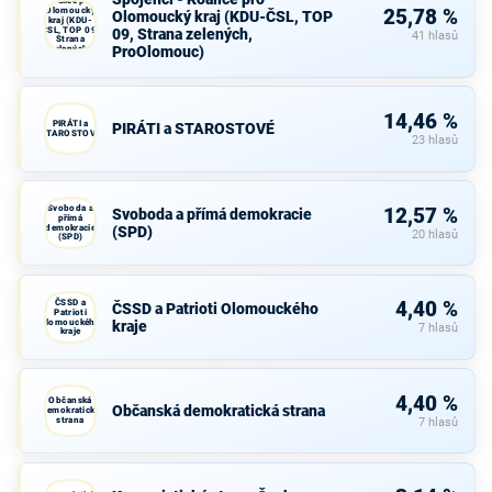
Koalice pro
Olomoucký
25,78 %
Olomoucký kraj (KDU-ČSL, TOP
kraj (KDU-
ČSL, TOP 09,
09, Strana zelených,
41 hlasů
Strana
ProOlomouc)
zelených,
ProOlomouc)
14,46 %
PIRÁTI a
PIRÁTI a STAROSTOVÉ
STAROSTOVÉ
23 hlasů
Svoboda a
12,57 %
Svoboda a přímá demokracie
přímá
demokracie
(SPD)
20 hlasů
(SPD)
ČSSD a
4,40 %
ČSSD a Patrioti Olomouckého
Patrioti
Olomouckého
kraje
7 hlasů
kraje
4,40 %
Občanská
Občanská demokratická strana
demokratická
strana
7 hlasů