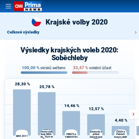
Krajské volby 2020
Celkové výsledky
Výsledky krajských voleb 2020:
Soběchleby
100,00
%
33,47
%
okrsků sečteno
volební účast
28,30 %
25,78 %
14,46 %
12,57 %
4,40 %
Spojenci -
Koalice pro
Olomoucký
Svoboda a
ČSSD a
PIRÁTI a
Patrioti
kraj (KDU-
přímá
d
ANO 2011
ČSL, TOP 09,
STAROSTOVÉ
demokracie
Olomouckého