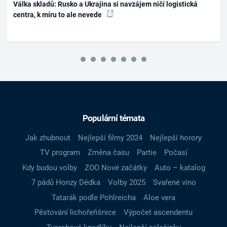
Válka skladů: Rusko a Ukrajina si navzájem ničí logistická
centra, k míru to ale nevede
Populární témata
Jak zhubnout
Nejlepší filmy 2024
Nejlepší horory
TV program
Změna času
Partie
Počasí
Kdy budou volby
ZOO Nové začátky
Auto – katalog
7 pádů Honzy Dědka
Volby 2025
Svařené víno
Tatarák podle Pohlreicha
Aloe vera
Pěstování lichořeřišnice
Výpočet ascendentu