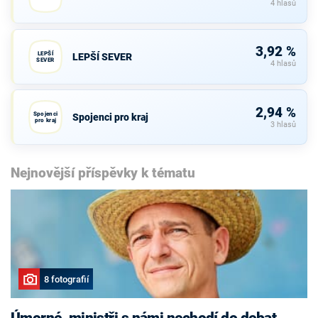
4 hlasů
3,92 %
LEPŠÍ
LEPŠÍ SEVER
SEVER
4 hlasů
2,94 %
Spojenci
Spojenci pro kraj
pro kraj
3 hlasů
Nejnovější příspěvky k tématu
8 fotografií
Úmorné, ministři s námi nechodí do debat,