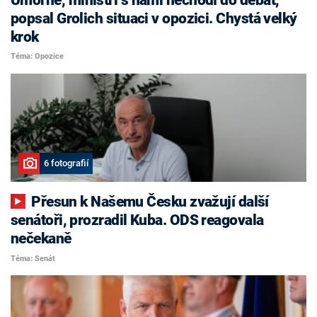
popsal Grolich situaci v opozici. Chystá velký
krok
Téma: Opozice
6 fotografií
Přesun k Našemu Česku zvažují další
senátoři, prozradil Kuba. ODS reagovala
nečekaně
Téma: Senát