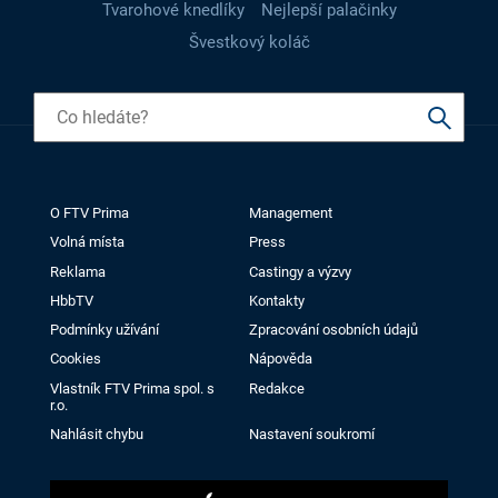
Tvarohové knedlíky
Nejlepší palačinky
Švestkový koláč
O FTV Prima
Management
Volná místa
Press
Reklama
Castingy a výzvy
HbbTV
Kontakty
Podmínky užívání
Zpracování osobních údajů
Cookies
Nápověda
Vlastník FTV Prima spol. s
Redakce
r.o.
Nahlásit chybu
Nastavení soukromí