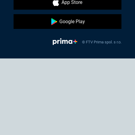
App Store
Google Play
© FTV Prima spol. s r.o.