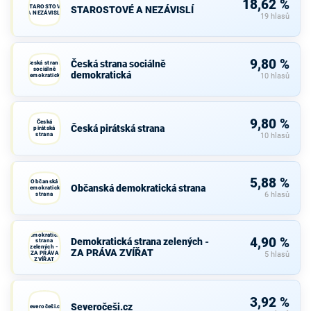
18,62 %
STAROSTOVÉ
STAROSTOVÉ A NEZÁVISLÍ
A NEZÁVISLÍ
19 hlasů
9,80 %
Česká strana sociálně
Česká strana
sociálně
demokratická
demokratická
10 hlasů
9,80 %
Česká
Česká pirátská strana
pirátská
strana
10 hlasů
5,88 %
Občanská
Občanská demokratická strana
demokratická
strana
6 hlasů
Demokratická
4,90 %
Demokratická strana zelených -
strana
zelených -
ZA PRÁVA ZVÍŘAT
ZA PRÁVA
5 hlasů
ZVÍŘAT
3,92 %
Severočeši.cz
Severočeši.cz