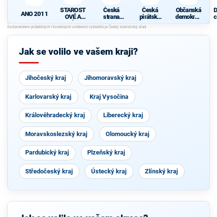
STAROST
Česká
Česká
Občanská
D
ANO 2011
OVÉ A
strana
pirátská
demokrati
c
NEZÁVISL
sociálně
strana
cká strana
z
Í
demokrati
cká
Jak se volilo ve vašem kraji?
Jihočeský kraj
Jihomoravský kraj
Karlovarský kraj
Kraj Vysočina
Královéhradecký kraj
Liberecký kraj
Moravskoslezský kraj
Olomoucký kraj
Pardubický kraj
Plzeňský kraj
Středočeský kraj
Ústecký kraj
Zlínský kraj