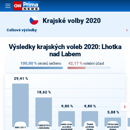
Krajské volby 2020
Celkové výsledky
Výsledky krajských voleb 2020: Lhotka
nad Labem
100,00
%
42,17
%
okrsků sečteno
volební účast
29,41 %
18,62 %
9,80 %
9,80 %
5,88 %
D
Česká
Česká strana
Občanská
STAROSTOVÉ
sociálně
pirátská
demokratická
ANO 2011
A NEZÁVISLÍ
demokratická
strana
strana