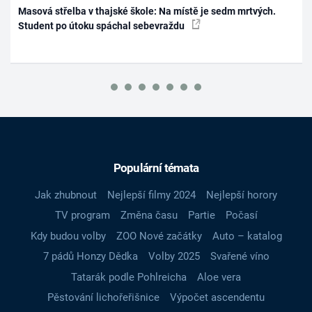
Masová střelba v thajské škole: Na místě je sedm mrtvých.
Student po útoku spáchal sebevraždu
Populární témata
Jak zhubnout
Nejlepší filmy 2024
Nejlepší horory
TV program
Změna času
Partie
Počasí
Kdy budou volby
ZOO Nové začátky
Auto – katalog
7 pádů Honzy Dědka
Volby 2025
Svařené víno
Tatarák podle Pohlreicha
Aloe vera
Pěstování lichořeřišnice
Výpočet ascendentu