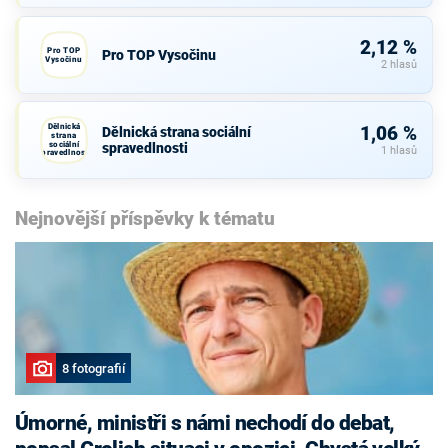
2,12 %
Pro TOP
Pro TOP Vysočinu
Vysočinu
2 hlasů
Dělnická
1,06 %
Dělnická strana sociální
strana
sociální
spravedlnosti
1 hlasů
spravedlnosti
Nejnovější příspěvky k tématu
8 fotografií
Úmorné, ministři s námi nechodí do debat,