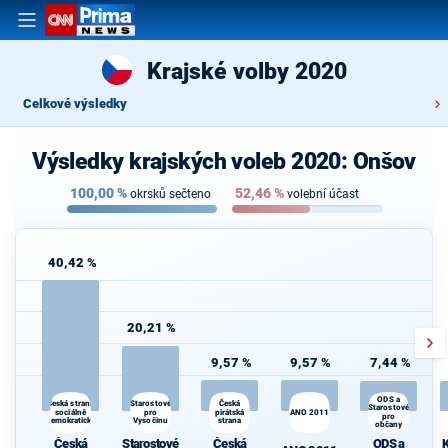
Krajské volby 2020
Celkové výsledky
Výsledky krajských voleb 2020: Onšov
100,00
%
52,46
%
okrsků sečteno
volební účast
40,42 %
20,21 %
9,57 %
9,57 %
7,44 %
ODS a
Starostové
K
Česká strana
Česká
Starostové
sociálně
pro
pirátská
ANO 2011
s
pro
demokratická
Vysočinu
strana
občany
Česká
Starostové
Česká
ODS a
K