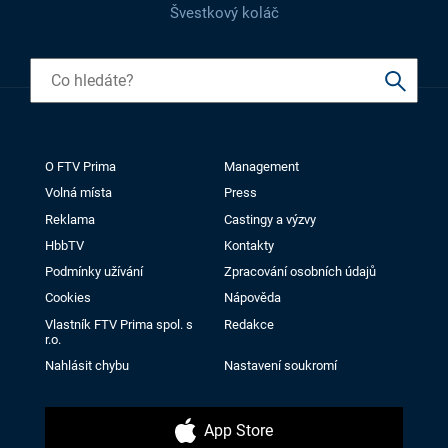
Švestkový koláč
O FTV Prima
Management
Volná místa
Press
Reklama
Castingy a výzvy
HbbTV
Kontakty
Podmínky užívání
Zpracování osobních údajů
Cookies
Nápověda
Vlastník FTV Prima spol. s
Redakce
r.o.
Nahlásit chybu
Nastavení soukromí
App Store