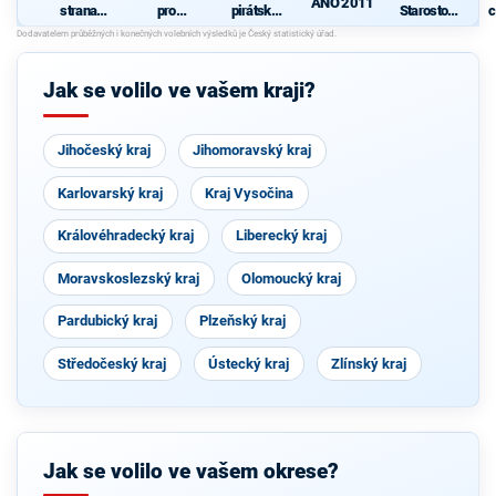
ANO 2011
strana
pro
pirátská
Starostové
c
sociálně
Vysočinu
strana
pro občany
demokrati
cká
Jak se volilo ve vašem kraji?
Jihočeský kraj
Jihomoravský kraj
Karlovarský kraj
Kraj Vysočina
Královéhradecký kraj
Liberecký kraj
Moravskoslezský kraj
Olomoucký kraj
Pardubický kraj
Plzeňský kraj
Středočeský kraj
Ústecký kraj
Zlínský kraj
Jak se volilo ve vašem okrese?