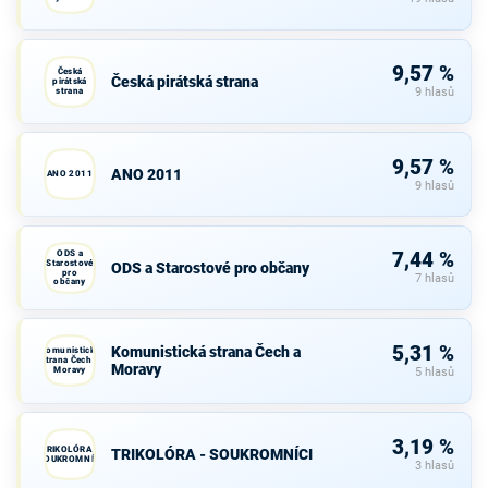
9,57 %
Česká
Česká pirátská strana
pirátská
strana
9 hlasů
9,57 %
ANO 2011
ANO 2011
9 hlasů
ODS a
7,44 %
Starostové
ODS a Starostové pro občany
pro
7 hlasů
občany
5,31 %
Komunistická strana Čech a
Komunistická
strana Čech a
Moravy
Moravy
5 hlasů
3,19 %
TRIKOLÓRA -
TRIKOLÓRA - SOUKROMNÍCI
SOUKROMNÍCI
3 hlasů