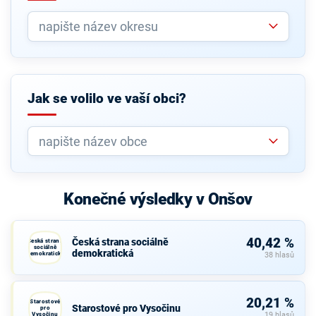
Jak se volilo ve vaší obci?
Konečné výsledky v Onšov
40,42 %
Česká strana sociálně
Česká strana
sociálně
demokratická
demokratická
38 hlasů
20,21 %
Starostové
Starostové pro Vysočinu
pro
Vysočinu
19 hlasů