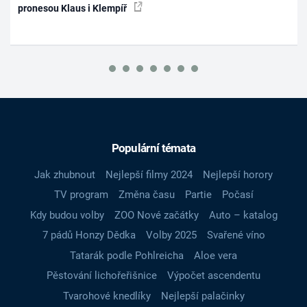
pronesou Klaus i Klempíř
Populární témata
Jak zhubnout
Nejlepší filmy 2024
Nejlepší horory
TV program
Změna času
Partie
Počasí
Kdy budou volby
ZOO Nové začátky
Auto – katalog
7 pádů Honzy Dědka
Volby 2025
Svařené víno
Tatarák podle Pohlreicha
Aloe vera
Pěstování lichořeřišnice
Výpočet ascendentu
Tvarohové knedlíky
Nejlepší palačinky