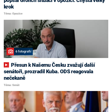
popsal Grolich situaci v opozici. Chystá velký
krok
Téma: Opozice
6 fotografií
Přesun k Našemu Česku zvažují další
senátoři, prozradil Kuba. ODS reagovala
nečekaně
Téma: Senát