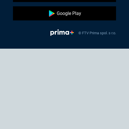
Google Play
© FTV Prima spol. s r.o.