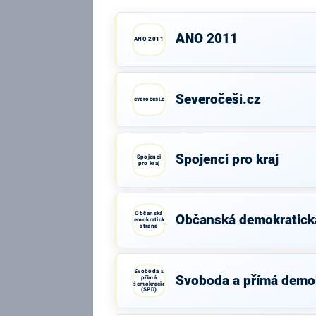
ANO 2011
ANO 2011
Severočeši.cz
Severočeši.cz
Spojenci pro kraj
Spojenci
pro kraj
Občanská
Občanská demokratick
demokratická
strana
Svoboda a
Svoboda a přímá demo
přímá
demokracie
(SPD)