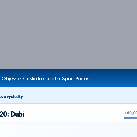
í
Objevte Česko
Jak ušetřit
Sport
Počasí
ové výsledky
20: Dubí
100,0