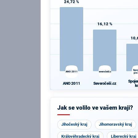
24,72 %
16,12 %
10,
Spo
ANO 2011
Severočeši.cz
pro
Spoje
ANO 2011
Severočeši.cz
k
Jak se volilo ve vašem kraji?
Jihočeský kraj
Jihomoravský kraj
Královéhradecký kraj
Liberecký kraj