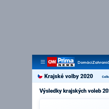
Domácí
Zahranič
Pořady
Krajské volby 2020
Celk
Výsledky krajských voleb 20