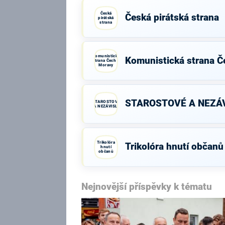
Česká
Česká pirátská strana
pirátská
strana
Komunistická
Komunistická strana Č
strana Čech a
Moravy
STAROSTOVÉ A NEZÁV
STAROSTOVÉ
A NEZÁVISLÍ
Trikolóra
Trikolóra hnutí občanů
hnutí
občanů
Nejnovější příspěvky k tématu