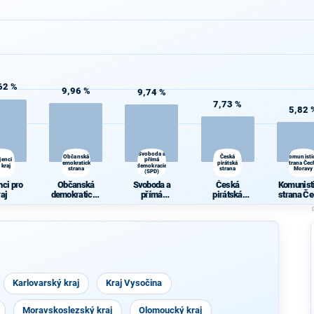
62 %
9,96 %
9,74 %
7,73 %
5,82 
Svoboda a
Občanská
Česká
Komunisti
jenci
přímá
demokratická
pirátská
strana Čec
 kraj
demokracie
strana
strana
Moravy
(SPD)
nci pro
Občanská
Svoboda a
Česká
Komunist
raj
demokratická
přímá
pirátská
strana Če
strana
demokracie
strana
Morav
(SPD)
Karlovarský kraj
Kraj Vysočina
Moravskoslezský kraj
Olomoucký kraj