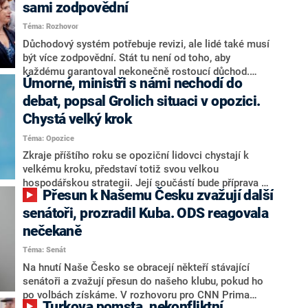
sami zodpovědní
Téma: Rozhovor
Důchodový systém potřebuje revizi, ale lidé také musí
být více zodpovědní. Stát tu není od toho, aby
každému garantoval nekonečně rostoucí důchod.
Úmorné, ministři s námi nechodí do
Chybí tu nový systém a my ho představíme,řekl
hejtman Jihočeského kraje a předseda hnutí Naše
debat, popsal Grolich situaci v opozici.
Česko Martin Kuba v rozhovoru pro CNN Prima NEWS.
Chystá velký krok
V čele státu pak podle něj nemůže být člověk, který by
Téma: Opozice
střetem zájmů omezoval čerpání financí a rozvoj,
dodal. Řešení u Andreje Babiše ale hodnotit nechtěl.
Zkraje příštího roku se opoziční lidovci chystají k
velkému kroku, představí totiž svou velkou
hospodářskou strategii. Její součástí bude příprava na
Přesun k Našemu Česku zvažují další
stárnutí populace, řekl ve středu na setkání s novináři
nový předseda lidovců Jan Grolich. Ten zároveň v
senátoři, prozradil Kuba. ODS reagovala
senátních volbách kandiduje ve Vyškově. Popsal i
nečekaně
aktivitu opozice, o níž vládní strany nebo političtí
Téma: Senát
komentátoři mluví jako o slabé a v defenzivě. „Je to
úmorná práce upozorňovat na chyby vlády. Ministři s
Na hnutí Naše Česko se obracejí někteří stávající
námi navíc nechodí do debat. Chceme ale ukazovat
senátoři a zvažují přesun do našeho klubu, pokud ho
svoje témata,“ odpověděl Grolich na dotaz CNN Prima
po volbách získáme. V rozhovoru pro CNN Prima
Turkova pomsta, nekonfliktní
NEWS.