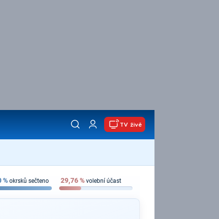
TV živě
0
%
29,76
%
okrsků sečteno
volební účast