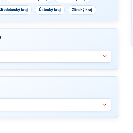
Středočeský kraj
Ústecký kraj
Zlínský kraj
?