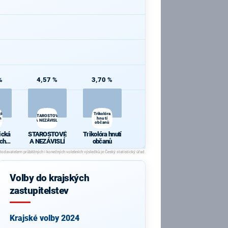
%
4,57 %
3,70 %
cká
Trikolóra
STAROSTOVÉ
h a
hnutí
A NEZÁVISLÍ
občanů
ická
STAROSTOVÉ
Trikolóra hnutí
ch a
A NEZÁVISLÍ
občanů
y
Volby do krajských
zastupitelstev
Krajské volby 2024