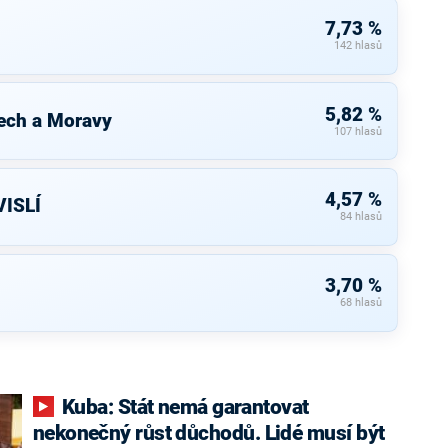
7,73 %
142 hlasů
5,82 %
ech a Moravy
107 hlasů
4,57 %
ISLÍ
84 hlasů
3,70 %
68 hlasů
Kuba: Stát nemá garantovat
nekonečný růst důchodů. Lidé musí být