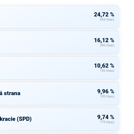
24,72 %
454 hlasů
16,12 %
296 hlasů
10,62 %
195 hlasů
9,96 %
á strana
183 hlasů
9,74 %
kracie (SPD)
179 hlasů