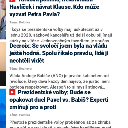
NEWS to řekl zakladatel hnutí a jihočeský hejtman
Martin Kuba. Konkrétní nebyl, ale získat by takto mohl
Havlíček i návrat Klause. Kdo může
například senátora Zdeňka Hrabu, který je dnes
vyzvat Petra Pavla?
součástí klubu ODS a TOP 09. Hraba to na dotaz
Téma: Politika
redakce nevyloučil. Předseda klubu senátorů ODS
Zdeněk Nytra redakci řekl, že počítá s odchodem
I když se prezidentské volby mají uskutečnit až v
některých senátorů z klubu a že Naše Česko není
lednu 2028, sázkové kanceláře už delší dobu přijímají
nepřítel, ale soupeř.
sázky na vítěze. Jednoznačným favoritem je současná
Decroix: Se svoločí jsem byla na vládu
hlava státu Petr Pavel. Daleko za ním pak bookmakeři
zmiňují dva výrazné politiky ANO, tedy premiéra
ještě hodná. Spolu říkalo pravdu, lidé ji
Andreje Babiše a ministra průmyslu Karla Havlíčka.
nechtěli vidět
Oblíbeným tipem samotných sázkařů je poslanec za
Téma: Rozhovor
Motoristy Filip Turek. Politolog Jan Kubáček nicméně
o případné kandidatuře kohokoliv ze zmíněné trojice
Vláda Andreje Babiše (ANO) je prvním kabinetem od
značně pochybuje. Podle něj současná koalice dosud
revoluce, který dává každý den najevo, že justici není
nemá osobu, která by Pavlovi mohla konkurovat.
potřeba respektovat. Alespoň to si myslí stínová
Prezidentské volby: Bude se
ministryně spravedlnosti ODS Eva Decroix. V
rozhovoru pro CNN Prima NEWS si nebrala servítky
opakovat duel Pavel vs. Babiš? Experti
ohledně politického výkonu svého nástupce Jeronýma
zmiňují pro a proti
Tejce (za ANO) či vládní zmocněnkyně pro lidská
Téma: Politika
práva Taťány Malé (ANO). Označením „svoloč“ na
adresu vlády prý byla ještě hodná. Decroix se také
Přestože prezidentské volby proběhnou až za zhruba
vrátila k volební porážce koalice Spolu či promluvila o
rok a půl, v souvislosti s eskalujícím konfliktem mezi