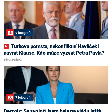
9 fotografií
Turkova pomsta, nekonfliktní Havlíček i
návrat Klause. Kdo může vyzvat Petra Pavla?
Téma: Politika
7 fotografií
Decroix: Se svoločí jsem byla na vládu ještě