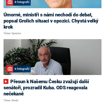
8 fotografií
Úmorné, ministři s námi nechodí do debat,
popsal Grolich situaci v opozici. Chystá velký
krok
Téma: Opozice
6 fotografií
Přesun k Našemu Česku zvažují další
senátoři, prozradil Kuba. ODS reagovala
nečekaně
Téma: Senát