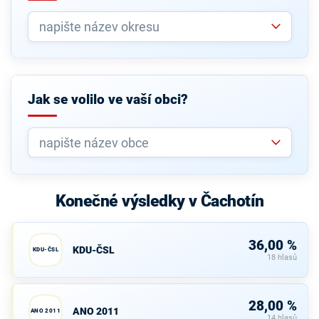
Jak se volilo ve vaší obci?
Konečné výsledky v Čachotín
36,00 %
KDU-ČSL
KDU-ČSL
18 hlasů
28,00 %
ANO 2011
ANO 2011
14 hlasů