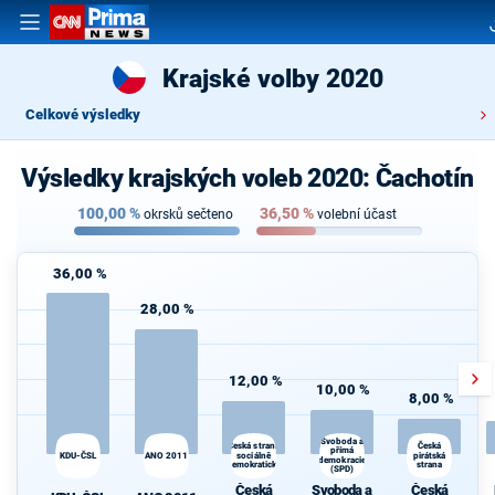
Krajské volby 2020
Celkové výsledky
Výsledky krajských voleb 2020: Čachotín
100,00
%
36,50
%
okrsků sečteno
volební účast
36,00 %
28,00 %
12,00 %
10,00 %
8,00 %
Svoboda a
Česká strana
Česká
přímá
KDU-ČSL
ANO 2011
sociálně
pirátská
demokracie
demokratická
strana
(SPD)
Česká
Svoboda a
Česká