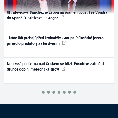
Ultralevicový Sánchez je žábou na prameni, pustil se Vondra
do Španělů. Kritizoval i Gregor
Tisíce lidí prchají před krokodýly. Stoupající keňské jezero
přivedlo predátory až ke dveřím
Nebeská podívaná nad Českem se blíží. Působivé zatmění
Slunce doplní meteorická show