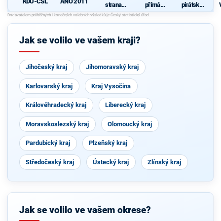
KDU-ČSL
ANO 2011
strana
přímá
pirátská
sociálně
demokraci
strana
demokrati
e (SPD)
cká
Jak se volilo ve vašem kraji?
Jihočeský kraj
Jihomoravský kraj
Karlovarský kraj
Kraj Vysočina
Královéhradecký kraj
Liberecký kraj
Moravskoslezský kraj
Olomoucký kraj
Pardubický kraj
Plzeňský kraj
Středočeský kraj
Ústecký kraj
Zlínský kraj
Jak se volilo ve vašem okrese?