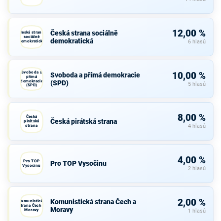
12,00 %
Česká strana sociálně
Česká strana
sociálně
demokratická
demokratická
6 hlasů
Svoboda a
10,00 %
Svoboda a přímá demokracie
přímá
demokracie
(SPD)
5 hlasů
(SPD)
8,00 %
Česká
Česká pirátská strana
pirátská
strana
4 hlasů
4,00 %
Pro TOP
Pro TOP Vysočinu
Vysočinu
2 hlasů
2,00 %
Komunistická strana Čech a
Komunistická
strana Čech a
Moravy
Moravy
1 hlasů