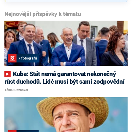
Nejnovější příspěvky k tématu
7 fotografií
Kuba: Stát nemá garantovat nekonečný
růst důchodů. Lidé musí být sami zodpovědní
Téma: Rozhovor