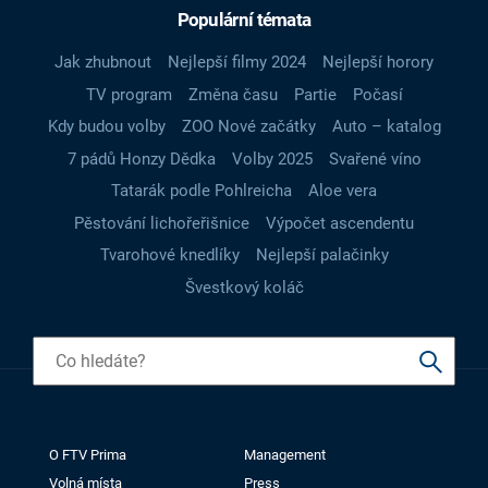
Populární témata
Jak zhubnout
Nejlepší filmy 2024
Nejlepší horory
TV program
Změna času
Partie
Počasí
Kdy budou volby
ZOO Nové začátky
Auto – katalog
7 pádů Honzy Dědka
Volby 2025
Svařené víno
Tatarák podle Pohlreicha
Aloe vera
Pěstování lichořeřišnice
Výpočet ascendentu
Tvarohové knedlíky
Nejlepší palačinky
Švestkový koláč
O FTV Prima
Management
Volná místa
Press