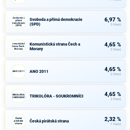
Svoboda a
6,97 %
Svoboda a přímá demokracie
přímá
demokracie
(SPD)
3 hlasů
(SPD)
4,65 %
Komunistická strana Čech a
Komunistická
strana Čech a
Moravy
Moravy
2 hlasů
4,65 %
ANO 2011
ANO 2011
2 hlasů
4,65 %
TRIKOLÓRA -
TRIKOLÓRA - SOUKROMNÍCI
SOUKROMNÍCI
2 hlasů
2,32 %
Česká
Česká pirátská strana
pirátská
strana
1 hlasů