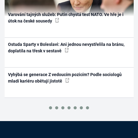
Varování tajných služeb: Putin chystá test NATO. Ve hře je i
útok na české sousedy
Ostuda Sparty v Boleslavi: Ani jednou nevystřelila na bránu,
doplatila na třesk v sestavě
Vyhýbá se generace Z vedoucím pozicím? Podle sociologů
mladí kariéru obětují jistotě