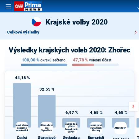
Krajské volby 2020
Celkové výsledky
Výsledky krajských voleb 2020: Zhořec
100,00
%
47,78
%
okrsků sečteno
volební účast
44,18 %
32,55 %
6,97 %
4,65 %
4,65 %
Svoboda a
Starostové
Komunistická
Česká strana
přímá
T
sociálně
pro
strana Čech a
ANO 2011
demokracie
S
demokratická
Vysočinu
Moravy
(SPD)
Česká
Starostové
Svoboda a
Komunisti
T