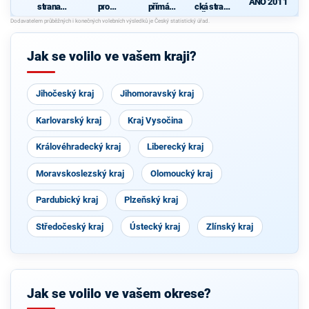
ANO 2011
strana
pro
přímá
cká strana
sociálně
Vysočinu
demokraci
Čech a
demokrati
e (SPD)
Moravy
cká
Jak se volilo ve vašem kraji?
Jihočeský kraj
Jihomoravský kraj
Karlovarský kraj
Kraj Vysočina
Královéhradecký kraj
Liberecký kraj
Moravskoslezský kraj
Olomoucký kraj
Pardubický kraj
Plzeňský kraj
Středočeský kraj
Ústecký kraj
Zlínský kraj
Jak se volilo ve vašem okrese?