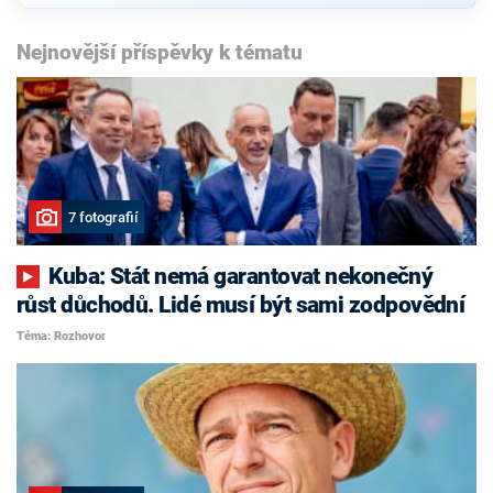
Nejnovější příspěvky k tématu
7 fotografií
Kuba: Stát nemá garantovat nekonečný
růst důchodů. Lidé musí být sami zodpovědní
Téma: Rozhovor