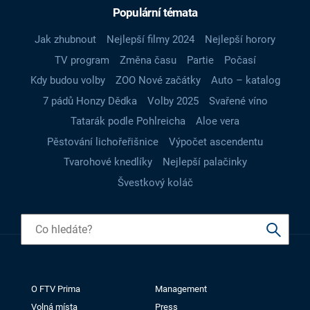
Populární témata
Jak zhubnout
Nejlepší filmy 2024
Nejlepší horory
TV program
Změna času
Partie
Počasí
Kdy budou volby
ZOO Nové začátky
Auto – katalog
7 pádů Honzy Dědka
Volby 2025
Svařené víno
Tatarák podle Pohlreicha
Aloe vera
Pěstování lichořeřišnice
Výpočet ascendentu
Tvarohové knedlíky
Nejlepší palačinky
Švestkový koláč
O FTV Prima
Management
Volná místa
Press