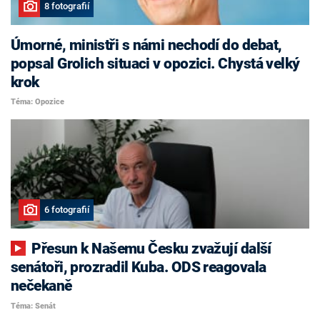
8 fotografií
Úmorné, ministři s námi nechodí do debat,
popsal Grolich situaci v opozici. Chystá velký
krok
Téma: Opozice
6 fotografií
Přesun k Našemu Česku zvažují další
senátoři, prozradil Kuba. ODS reagovala
nečekaně
Téma: Senát