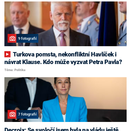
9 fotografií
Turkova pomsta, nekonfliktní Havlíček i
návrat Klause. Kdo může vyzvat Petra Pavla?
Téma: Politika
7 fotografií
Decroix: Se svoločí jsem byla na vládu ještě