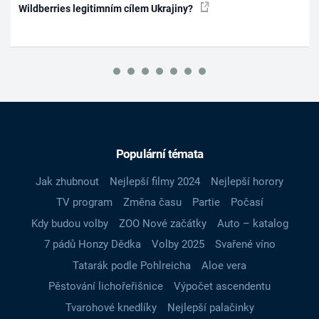
Wildberries legitimním cílem Ukrajiny?
Populární témata
Jak zhubnout
Nejlepší filmy 2024
Nejlepší horory
TV program
Změna času
Partie
Počasí
Kdy budou volby
ZOO Nové začátky
Auto – katalog
7 pádů Honzy Dědka
Volby 2025
Svařené víno
Tatarák podle Pohlreicha
Aloe vera
Pěstování lichořeřišnice
Výpočet ascendentu
Tvarohové knedlíky
Nejlepší palačinky