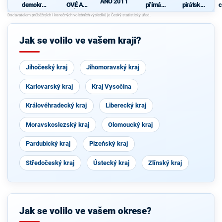
ANO 2011
demokrati
OVÉ A
přímá
pirátská
c
cká strana
NEZÁVISL
demokraci
strana
Í
e (SPD)
Jak se volilo ve vašem kraji?
Jihočeský kraj
Jihomoravský kraj
Karlovarský kraj
Kraj Vysočina
Královéhradecký kraj
Liberecký kraj
Moravskoslezský kraj
Olomoucký kraj
Pardubický kraj
Plzeňský kraj
Středočeský kraj
Ústecký kraj
Zlínský kraj
Jak se volilo ve vašem okrese?