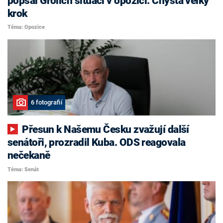
popsal Grolich situaci v opozici. Chystá velký
krok
Téma: Opozice
6 fotografií
Přesun k Našemu Česku zvažují další
senátoři, prozradil Kuba. ODS reagovala
nečekaně
Téma: Senát