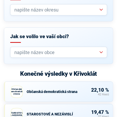
Jak se volilo ve vaší obci?
Konečné výsledky v Křivoklát
22,10 %
Občanská
Občanská demokratická strana
demokratická
strana
42 hlasů
19,47 %
STAROSTOVÉ
STAROSTOVÉ A NEZÁVISLÍ
A NEZÁVISLÍ
37 hlasů