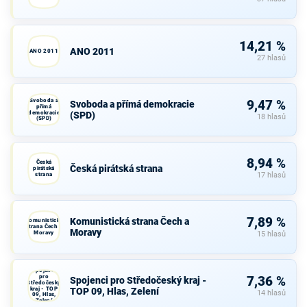
14,21 %
ANO 2011
ANO 2011
27 hlasů
Svoboda a
9,47 %
Svoboda a přímá demokracie
přímá
demokracie
(SPD)
18 hlasů
(SPD)
8,94 %
Česká
Česká pirátská strana
pirátská
strana
17 hlasů
7,89 %
Komunistická strana Čech a
Komunistická
strana Čech a
Moravy
Moravy
15 hlasů
Spojenci
pro
7,36 %
Spojenci pro Středočeský kraj -
Středočeský
kraj - TOP
TOP 09, Hlas, Zelení
14 hlasů
09, Hlas,
Zelení