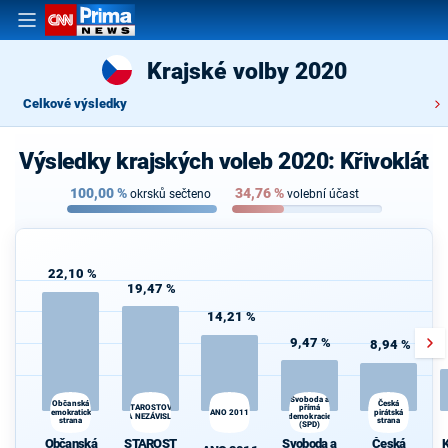
Krajské volby 2020
Celkové výsledky
Výsledky krajských voleb 2020: Křivoklát
100,00
%
34,76
%
okrsků sečteno
volební účast
22,10 %
19,47 %
14,21 %
9,47 %
8,94 %
Svoboda a
K
Občanská
Česká
STAROSTOVÉ
přímá
demokratická
ANO 2011
pirátská
s
A NEZÁVISLÍ
demokracie
strana
strana
(SPD)
Občanská
STAROST
Svoboda a
Česká
K