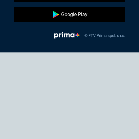
Google Play
© FTV Prima spol. s r.o.