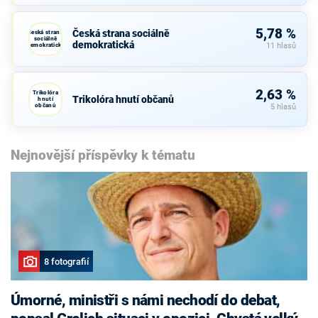
5,78 %
Česká strana sociálně
Česká strana
sociálně
demokratická
demokratická
11 hlasů
2,63 %
Trikolóra
Trikolóra hnutí občanů
hnutí
občanů
5 hlasů
Nejnovější příspěvky k tématu
8 fotografií
Úmorné, ministři s námi nechodí do debat,